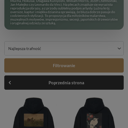
Mucha, Hokusai, Utagawa Kuniyoshi, William Morris, Józef Chełmoński,
Jan Matejko czy Leonardo da Vinci. Na plecach znajduje się wyrazista
reprodukcja obrazu, a z przodu subtelny podpis artysty. Luźny krój
oversize, kaptur i miękka dzianina sprawiają, że bluza dobrze pasuje do
codziennych stylizacji. To propozycja dla miłośników malarstwa,
muzealnych motywów, impresjonizmu, secesji, japońskich drzeworytów
i oryginalnej odzieży ze sztuką.
Najlepsza trafność
Filtrowanie
Poprzednia strona