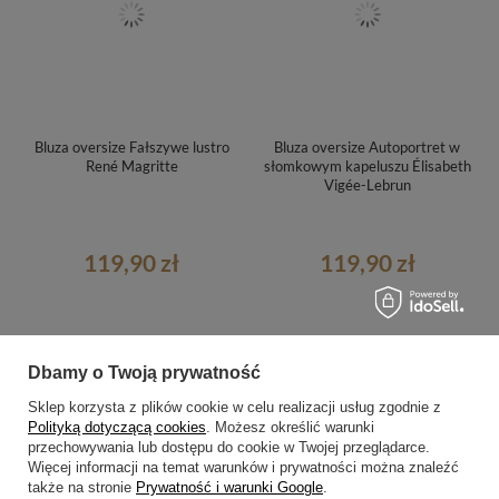
Bluza oversize Fałszywe lustro
Bluza oversize Autoportret w
René Magritte
słomkowym kapeluszu Élisabeth
Vigée-Lebrun
119,90 zł
119,90 zł
Dbamy o Twoją prywatność
Sklep korzysta z plików cookie w celu realizacji usług zgodnie z
Polityką dotyczącą cookies
. Możesz określić warunki
przechowywania lub dostępu do cookie w Twojej przeglądarce.
Więcej informacji na temat warunków i prywatności można znaleźć
także na stronie
Prywatność i warunki Google
.