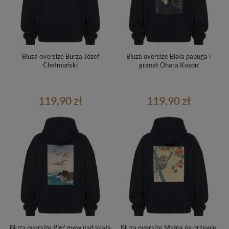
Bluza oversize Burza Józef
Bluza oversize Biała papuga i
Chełmoński
granat Ohara Koson
119,90 zł
119,90 zł
Bluza oversize Pięć mew nad skałą
Bluza oversize Małpa na drzewie