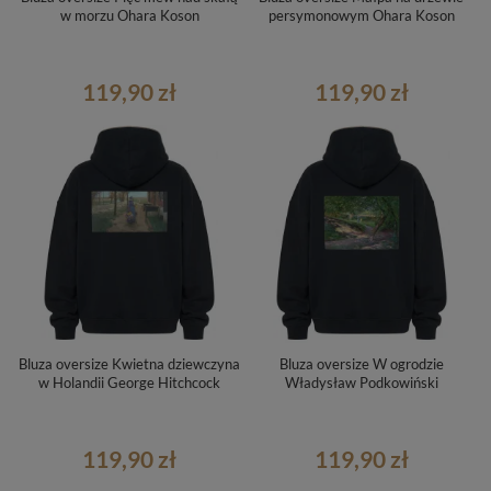
w morzu Ohara Koson
persymonowym Ohara Koson
119,90 zł
119,90 zł
Bluza oversize Kwietna dziewczyna
Bluza oversize W ogrodzie
w Holandii George Hitchcock
Władysław Podkowiński
119,90 zł
119,90 zł