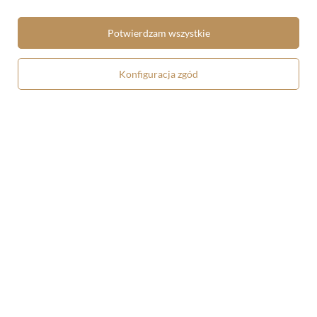
Bluza oversize Kompozycja
Bluza oversize Bretonka Olga
Potwierdzam wszystkie
architektoniczna 4a Władysław
Boznańska
Strzemiński
Konfiguracja zgód
119,90 zł
119,90 zł
Bluza oversize Czaszka z palącym
Bluza oversize Amor Zwycięski
się papierosem Vincent Van Gogh
Caravaggio