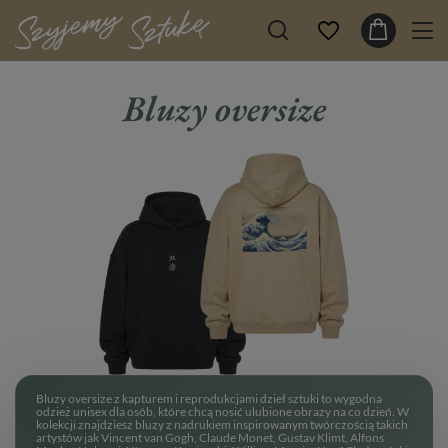
Bluzy oversize
Bluzy oversize z kapturem i reprodukcjami dzieł sztuki to wygodna
odzież unisex dla osób, które chcą nosić ulubione obrazy na co dzień. W
kolekcji znajdziesz bluzy z nadrukiem inspirowanym twórczością takich
artystów jak Vincent van Gogh, Claude Monet, Gustav Klimt, Alfons