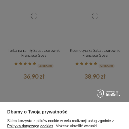
Torba na ramię Sabat czarownic
Kosmetyczka Sabat czarownic
Francisco Goya
Francisco Goya
4.88/5.00
5.00/5.00
36,90 zł
38,90 zł
Dbamy o Twoją prywatność
Sklep korzysta z plików cookie w celu realizacji usług zgodnie z
Polityką dotyczącą cookies
. Możesz określić warunki