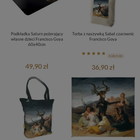
Podkładka Saturn pożerający
Torba z naszywką Sabat czarownic
własne dzieci Francisco Goya
Francisco Goya
60x40cm
5.00/5.00
49,90 zł
36,90 zł