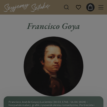
Francisco Goya
Francisco José de Goya y Lucientes (30
​.03.
1746
​ - ​
16
​.04.
1828) –
hiszpański malarz, grafik i rysownik okresu romantyzmu
​.​
​P​
ortrecista i