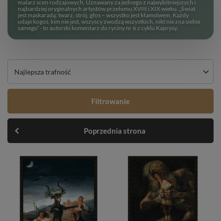
malarz scen rodzajowych. Uznawany za jednego z najwybitniejszych i
najbardziej oryginalnych artystów przełomu XVIII i XIX wieku
.
„Świat
jest maskaradą; twarz, strój, głos – wszystko jest kłamstwem. Każdy
udaje kogoś, kim nie jest, wszyscy zwodzą wszystkich, nikt nie zna siebie
samego” - to autorski komentarz do ryciny nr 6 z cyklu Kaprysy.
Najlepsza trafność
Filtrowanie
Poprzednia strona