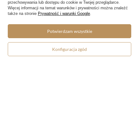
przechowywania lub dostępu do cookie w Twojej przeglądarce.
Więcej informacji na temat warunków i prywatności można znaleźć
także na stronie
Prywatność i warunki Google
.
Portfel Saturn pożerający własne
Portfel Sabat czarownic Francisco
dzieci Francisco Goya
Goya
Potwierdzam wszystkie
4.00/5.00
4.00/5.00
55,90 zł
55,90 zł
Konfiguracja zgód
Poduszka Saturn pożerający
Poduszka Sabat czarownic
własne dzieci Francisco Goya
Francisco Goya