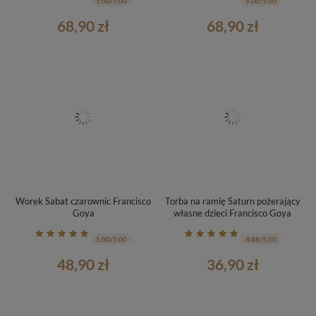
5.00/5.00
5.00/5.00
68,90 zł
68,90 zł
Worek Sabat czarownic Francisco
Torba na ramię Saturn pożerający
Goya
własne dzieci Francisco Goya
5.00/5.00
4.88/5.00
48,90 zł
36,90 zł