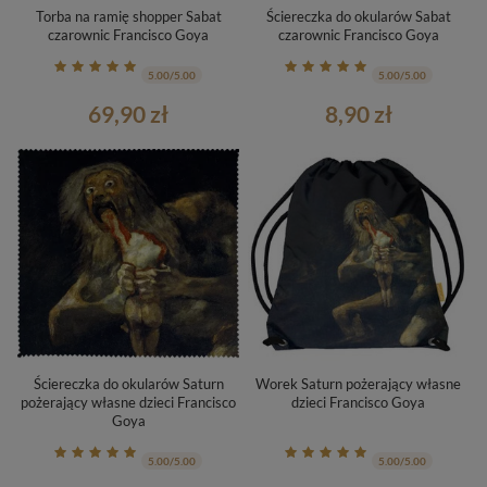
Torba na ramię shopper Sabat
Ściereczka do okularów Sabat
czarownic Francisco Goya
czarownic Francisco Goya
5.00/5.00
5.00/5.00
69,90 zł
8,90 zł
Ściereczka do okularów Saturn
Worek Saturn pożerający własne
pożerający własne dzieci Francisco
dzieci Francisco Goya
Goya
5.00/5.00
5.00/5.00