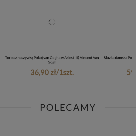
Torba z naszywką Pokój van Gogha w Arles (III) Vincent Van
Bluzka damska Pokój
Gogh
36,90 zł
/
1
szt.
59
POLECAMY