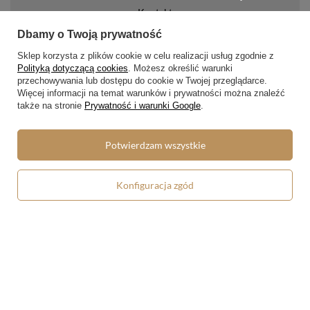
Kontakt
Dbamy o Twoją prywatność
Konto
Sklep korzysta z plików cookie w celu realizacji usług zgodnie z
Polityką dotyczącą cookies
. Możesz określić warunki
Regulaminy
przechowywania lub dostępu do cookie w Twojej przeglądarce.
Więcej informacji na temat warunków i prywatności można znaleźć
Regulamin
także na stronie
Prywatność i warunki Google
.
Polityka prywatności i cookies
Potwierdzam wszystkie
Lista form płatności
Zasady dotyczące zwrotów
Konfiguracja zgód
Formy dostawy
Media społecznościowe
W sklepie prezentujemy ceny brutto (z VAT).