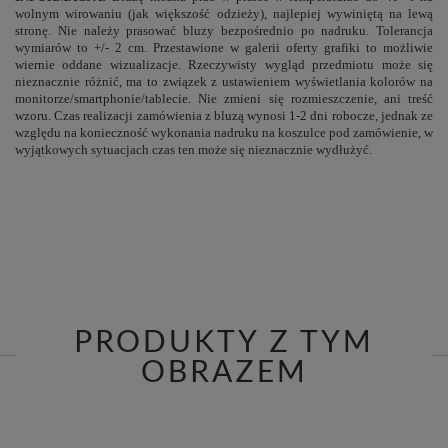
wolnym wirowaniu (jak większość odzieży), najlepiej wywiniętą na lewą
stronę. Nie należy prasować bluzy bezpośrednio po nadruku. Tolerancja
wymiarów to +/- 2 cm. Przestawione w galerii oferty grafiki to możliwie
wiernie oddane wizualizacje. Rzeczywisty wygląd przedmiotu może się
nieznacznie różnić, ma to związek z ustawieniem wyświetlania kolorów na
monitorze/smartphonie/tablecie. Nie zmieni się rozmieszczenie, ani treść
wzoru. Czas realizacji zamówienia z bluzą wynosi 1-2 dni robocze, jednak ze
względu na konieczność wykonania nadruku na koszulce pod zamówienie, w
wyjątkowych sytuacjach czas ten może się nieznacznie wydłużyć.
PRODUKTY Z TYM
OBRAZEM