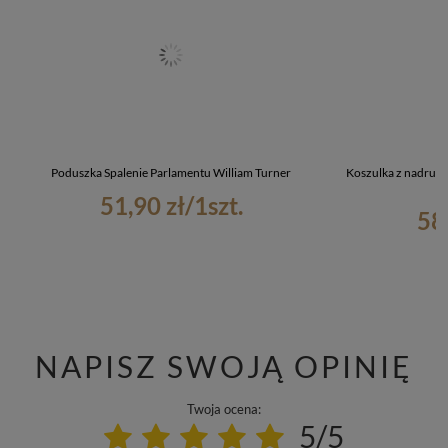
Poduszka Spalenie Parlamentu William Turner
Koszulka z nadruki
51,90 zł
/
1
szt.
58
NAPISZ SWOJĄ OPINIĘ
Twoja ocena:
5/5