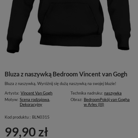
Bluza z naszywką Bedroom Vincent van Gogh
Bluza z naszywką. Wyróżnij się dużą naszywką na swojej bluzie!
Artysta:
Vincent Van Gogh
Technika nadruku:
naszywka
Motyw:
Scena rodzajowa
,
Obraz:
Bedroom
Pokój van Gogha
Dekoracyjny
w Arles (III)
Kod produktu :
BLN0315
99,90 zł