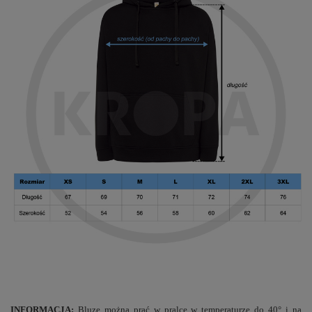
INFORMACJA:
Bluzę można prać w pralce w temperaturze do 40° i na