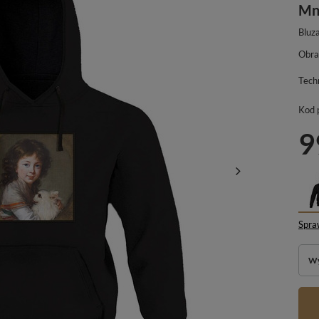
Mni
Bluz
Obra
Tech
Kod 
9
Spra
Wy