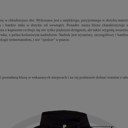
 się w chłodniejsze dni. Wykonana jest z miękkiego, przyjemnego w dotyku mater
ła i bardzo miła w dotyku od wewnątrz. Ponadto nasza bluza charakteryzuje s
uza z kapturem cechuje się nie tylko pięknym designem, ale także wygodą noszenia
zywka, z pełno-kolorowym nadrukiem. Nadruk jest wyrazisty, szczegółowy i bardzo
ogii termotransferu, i nie "zjedzie" w praniu.
 posiadaną bluzę w wskazanych miejscach i na tej podstawie dobrać rozmiar z tabe