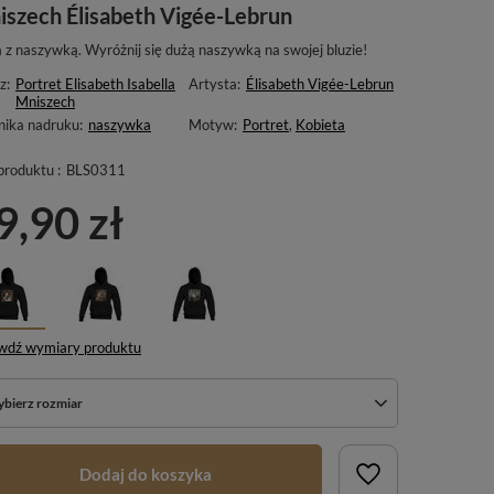
szech Élisabeth Vigée-Lebrun
a z naszywką. Wyróżnij się dużą naszywką na swojej bluzie!
z:
Portret Elisabeth Isabella
Artysta:
Élisabeth Vigée-Lebrun
Mniszech
nika nadruku:
naszywka
Motyw:
Portret
,
Kobieta
produktu :
BLS0311
9,90 zł
wdź wymiary produktu
bierz rozmiar
Dodaj do koszyka