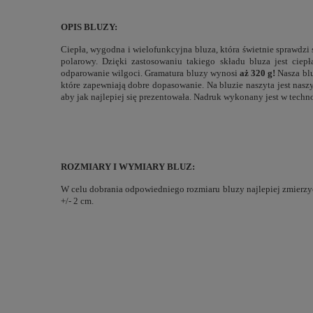
OPIS BLUZY:
Ciepła, wygodna i wielofunkcyjna bluza, która świetnie sprawdzi
polarowy. Dzięki zastosowaniu takiego składu bluza jest ciep
odparowanie wilgoci. Gramatura bluzy wynosi
aż 320 g!
Nasza bl
które zapewniają dobre dopasowanie. Na bluzie naszyta jest nas
aby jak najlepiej się prezentowała. Nadruk wykonany jest w technol
ROZMIARY I WYMIARY BLUZ:
W celu dobrania odpowiedniego rozmiaru bluzy najlepiej zmierzyć
+/- 2 cm.