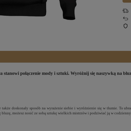
stanowi połączenie mody i sztuki. Wyróżnij się naszywką na bluz
le także doskonały sposób na wyrażenie siebie i wyróżnienie się w tłumie. To ubra
 bluzę, możesz nosić ze sobą sztukę wielkich mistrzów i podziwiać ją w codzienn