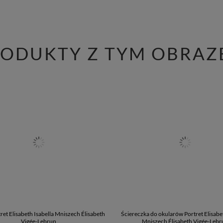
RODUKTY Z TYM OBRAZ
ret Elisabeth Isabella Mniszech Élisabeth
Ściereczka do okularów Portret Elisabet
Vigée-Lebrun
Mniszech Élisabeth Vigée-Lebr