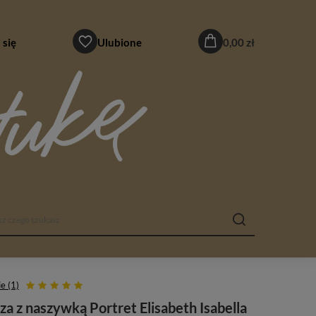
 się
Ulubione
0,00 zł
e (1)
za z naszywką Portret Elisabeth Isabella