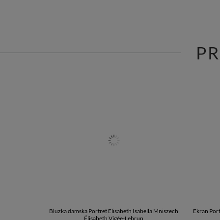
P
Bluzka damska Portret Elisabeth Isabella Mniszech
Ekran Port
Élisabeth Vigée-Lebrun