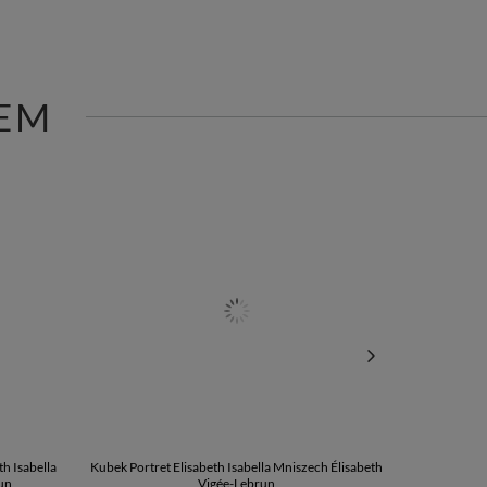
EM
h Isabella
Kubek Portret Elisabeth Isabella Mniszech Élisabeth
Poduszka Portre
un
Vigée-Lebrun