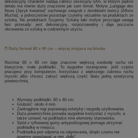
dekoracyjny charakter nadają całości secesyjny rytm, w którym piękno
detalu ma równie duże znaczenie jak sam temat. Motyw „Langage des
fleurs (Język kwiatów)” zachowuje związek z dorobkiem twórcy (Alfons
Mucha), a jednocześnie pozostaje czytelny wizualnie na produktach ze
sztuką. Na produktach Szyjemy Sztukę taki motyw przyciąga uwagę
bez przesady: jest dekoracyjny, rozpoznawalny i daje poczucie
obcowania ze sztuką w codziennym użyciu.
🖱️ Duży format 60 x 40 cm – więcej miejsca na biurku
Rozmiar 60 x 40 cm daje znacznie większą swobodę ruchu niż
klasyczne, małe podkładki. To wygodne rozwiązanie, jeśli często
pracujesz przy komputerze, korzystasz z większego zakresu ruchu
myszki albo chcesz zakryć większą część blatu jedną estetyczną
powierzchnią.
Wymiary podkładki: 60 x 40 cm.
Grubość: około 4 mm.
Zaokrąglone rogi poprawiają estetykę i wygodę użytkowania.
Duża powierzchnia pozwala wygodnie korzystać z myszki, a
także ustawić na podkładce inne elementy stanowiska.
Spód z ryflowanej gumy antypoślizgowej pomaga utrzymać
podkładkę w miejscu.
Podkładka jest odporna na odgniecenia, dzięki czemu nie
powinny powstawać w niej „dołki”.