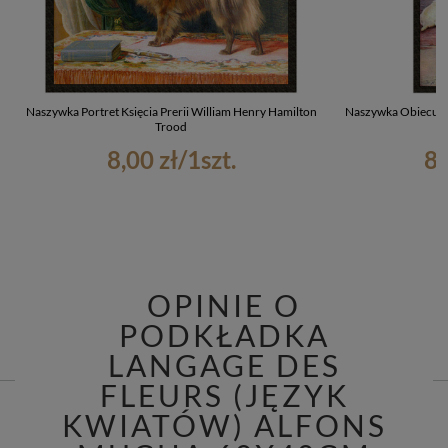
Naszywka Portret Księcia Prerii William Henry Hamilton
Naszywka Obiecują
Trood
8,00 zł
/
1
szt.
8,
OPINIE O
PODKŁADKA
LANGAGE DES
FLEURS (JĘZYK
KWIATÓW) ALFONS