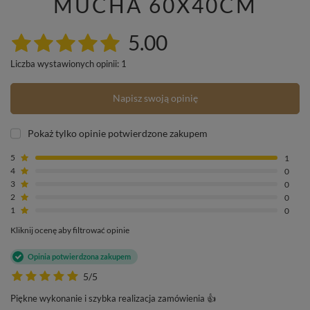
MUCHA 60X40CM
5.00
Liczba wystawionych opinii: 1
Napisz swoją opinię
Pokaż tylko opinie potwierdzone zakupem
5
1
4
0
3
0
2
0
1
0
Kliknij ocenę aby filtrować opinie
Opinia potwierdzona zakupem
5/5
Piękne wykonanie i szybka realizacja zamówienia 👍️