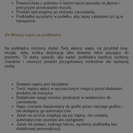
Powierzchnia z polimeru o niskim tarciu pozwala na płynne i
precyzyjne przesuwanie myszki.
Produkt wykonujemy po złożeniu zamówienia.
Podkładkę wysyłamy w pudełku, aby lepiej zabezpieczyć ją w
transporcie.
✍️ Własny napis na podkładce
Na podkładce możemy dodać Twój własny napis, na przykład imię,
inicjały, datę, krótką dedykację albo dowolny tekst pasujący do
prezentu. To dobry sposób, aby nadać podkładce bardziej osobisty
charakter i stworzyć produkt przygotowany konkretnie dla wybranej
osoby.
Dodanie napisu jest bezpłatne.
Treść napisu wpisz w wyznaczonym miejscu przed dodaniem
produktu do koszyka.
Dodatkowe uwagi możesz przekazać w wiadomości do
zamówienia.
Napis zostanie dopasowany do grafiki przez naszego grafika –
nie dodajemy go automatycznie.
Jeżeli na wzorze znajdują się już napisy, nie zostaną
automatycznie usunięte ani zastąpione.
Jeżeli nie podasz żadnego tekstu, wyślemy podkładkę bez
dodatkowej personalizacji.