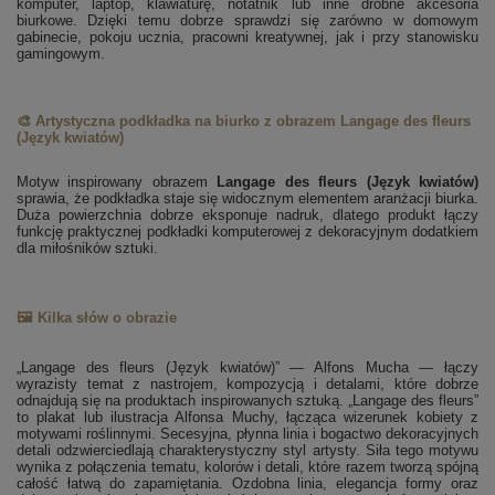
komputer, laptop, klawiaturę, notatnik lub inne drobne akcesoria
biurkowe. Dzięki temu dobrze sprawdzi się zarówno w domowym
gabinecie, pokoju ucznia, pracowni kreatywnej, jak i przy stanowisku
gamingowym.
🎨 Artystyczna podkładka na biurko z obrazem Langage des fleurs
(Język kwiatów)
Motyw inspirowany obrazem
Langage des fleurs (Język kwiatów)
sprawia, że podkładka staje się widocznym elementem aranżacji biurka.
Duża powierzchnia dobrze eksponuje nadruk, dlatego produkt łączy
funkcję praktycznej podkładki komputerowej z dekoracyjnym dodatkiem
dla miłośników sztuki.
🖼️ Kilka słów o obrazie
„Langage des fleurs (Język kwiatów)” — Alfons Mucha — łączy
wyrazisty temat z nastrojem, kompozycją i detalami, które dobrze
odnajdują się na produktach inspirowanych sztuką. „Langage des fleurs”
to plakat lub ilustracja Alfonsa Muchy, łącząca wizerunek kobiety z
motywami roślinnymi. Secesyjna, płynna linia i bogactwo dekoracyjnych
detali odzwierciedlają charakterystyczny styl artysty. Siła tego motywu
wynika z połączenia tematu, kolorów i detali, które razem tworzą spójną
całość łatwą do zapamiętania. Ozdobna linia, elegancja formy oraz