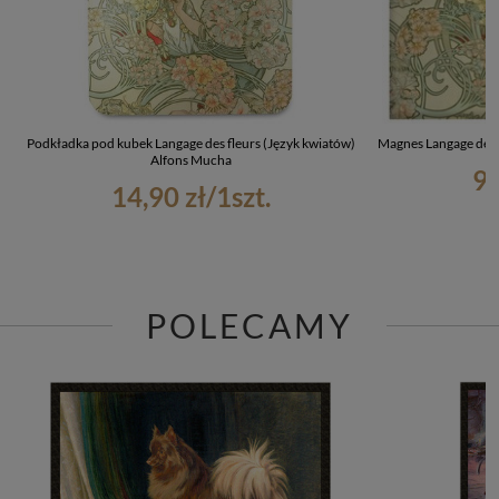
Podkładka pod kubek Langage des fleurs (Język kwiatów)
Magnes Langage des 
Alfons Mucha
9,
14,90 zł
/
1
szt.
POLECAMY