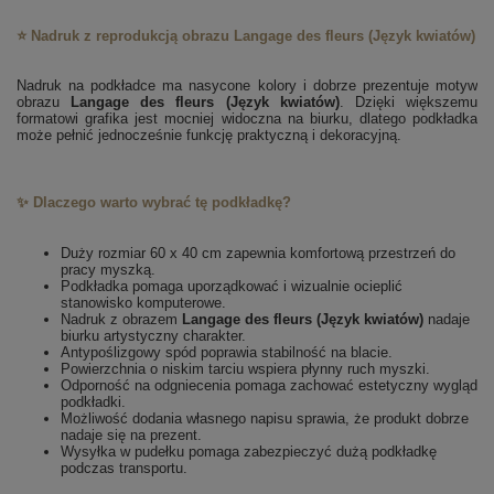
⭐ Nadruk z reprodukcją obrazu Langage des fleurs (Język kwiatów)
Nadruk na podkładce ma nasycone kolory i dobrze prezentuje motyw
obrazu
Langage des fleurs (Język kwiatów)
. Dzięki większemu
formatowi grafika jest mocniej widoczna na biurku, dlatego podkładka
może pełnić jednocześnie funkcję praktyczną i dekoracyjną.
✨ Dlaczego warto wybrać tę podkładkę?
Duży rozmiar 60 x 40 cm zapewnia komfortową przestrzeń do
pracy myszką.
Podkładka pomaga uporządkować i wizualnie ocieplić
stanowisko komputerowe.
Nadruk z obrazem
Langage des fleurs (Język kwiatów)
nadaje
biurku artystyczny charakter.
Antypoślizgowy spód poprawia stabilność na blacie.
Powierzchnia o niskim tarciu wspiera płynny ruch myszki.
Odporność na odgniecenia pomaga zachować estetyczny wygląd
podkładki.
Możliwość dodania własnego napisu sprawia, że produkt dobrze
nadaje się na prezent.
Wysyłka w pudełku pomaga zabezpieczyć dużą podkładkę
podczas transportu.