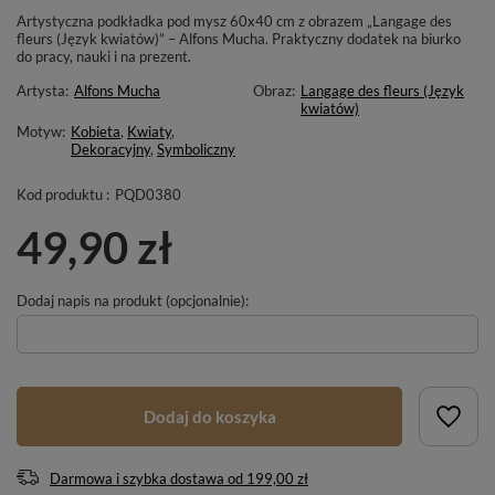
Artystyczna podkładka pod mysz 60x40 cm z obrazem „Langage des
fleurs (Język kwiatów)” – Alfons Mucha. Praktyczny dodatek na biurko
do pracy, nauki i na prezent.
Artysta:
Alfons Mucha
Obraz:
Langage des fleurs (Język
kwiatów)
Motyw:
Kobieta
,
Kwiaty
,
Dekoracyjny
,
Symboliczny
Kod produktu :
PQD0380
49,90 zł
Dodaj napis na produkt (opcjonalnie):
Dodaj do koszyka
Darmowa i szybka dostawa
od
199,00 zł