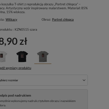
 koszulka T-shirt z reprodukcją obrazu „Portret chłopca” –
acy. Artystyczny wzór inspirowany malarstwem. Materiał: 85%
łna, 15% wiskoza.
sta:
Witkacy
Obraz:
Portret chłopca
produktu :
KZN0515 szara
8,90 zł
wdź wymiary produktu
bierz rozmiar
odpis pod nadrukiem
myślnie wykonujemy nadruk z tytułem obrazu i nazwiskiem
tora.