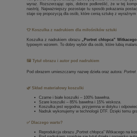
wyraz. Rozszerzając opis, dobrze podkreślić, że w tej komp
nastrój. Najważniejszy pozostaje tu sposób pokazania postaci:
staje się propozycją dla osób, które cenią sztukę z wyraźnym s
👕 Koszulka z nadrukiem dla miłośników sztuki
Koszulka z nadrukiem obrazu
„Portret chłopca” Witkacego
typowym wzorem. To dobry wybór dla osób, które lubią malarst
🖼️ Tytuł obrazu i autor pod nadrukiem
Pod obrazem umieszczamy nazwę dzieła oraz autora:
Portret
🌿 Skład materiałowy koszulki
Czarne i białe koszulki – 100% bawełna.
Szare koszulki – 85% bawełna i 15% wiskoza.
Koszulka jest wygodna, przyjemna w dotyku i odpowie
Nadruk wykonujemy w technologii DTF. Dzięki temu gra
✅ Dlaczego warto?
Reprodukcja obrazu „Portret chłopca” Witkacego na ko
Pod nadrukiem znajduje się tytuł dzieła i nazwisko auto