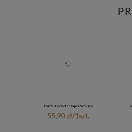
P
Portfel Portret chłopca Witkacy
M
55,90 zł
/
1
szt.