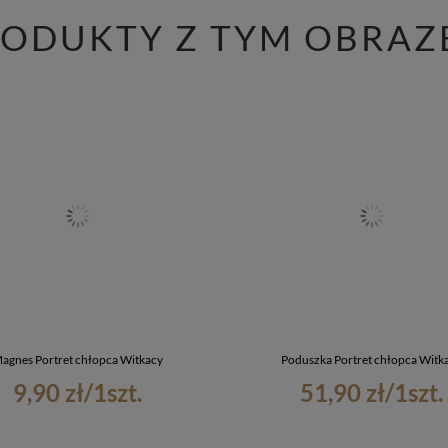
RODUKTY Z TYM OBRAZ
agnes Portret chłopca Witkacy
Poduszka Portret chłopca Witk
9,90 zł
/
1
szt.
51,90 zł
/
1
szt.