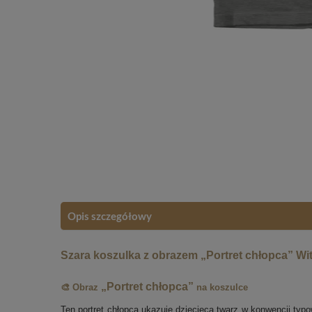
Opis szczegółowy
Szara koszulka z obrazem „Portret chłopca” Wi
„Portret chłopca”
🎨 Obraz
na koszulce
Ten portret chłopca ukazuje dziecięcą twarz w konwencji ty