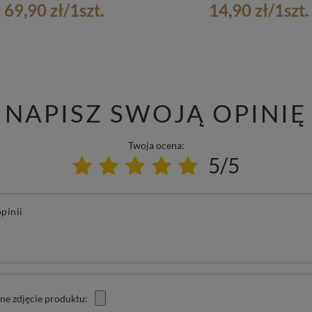
69,90 zł
/
1
szt.
14,90 zł
/
1
szt.
NAPISZ SWOJĄ OPINIĘ
Twoja ocena:
5/5
pinii
ne zdjęcie produktu: