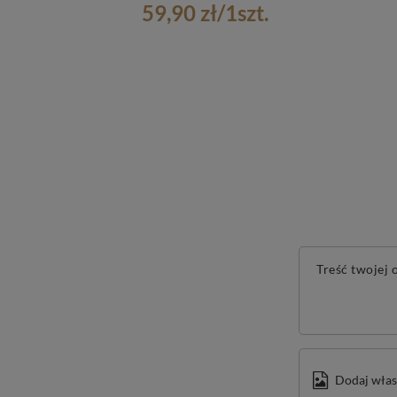
59,90 zł
/
1
szt.
Treść twojej o
Dodaj włas