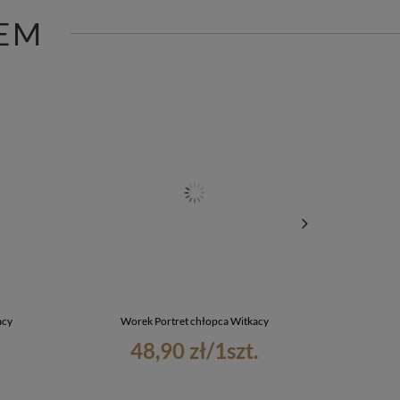
EM
acy
Worek Portret chłopca Witkacy
Koszulka z
48,90 zł
/
1
szt.