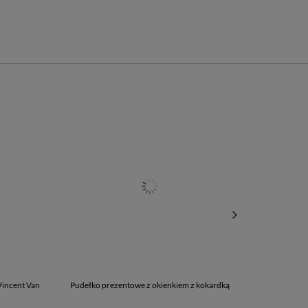
Vincent Van
Pudełko prezentowe z okienkiem z kokardką
Ściereczka do