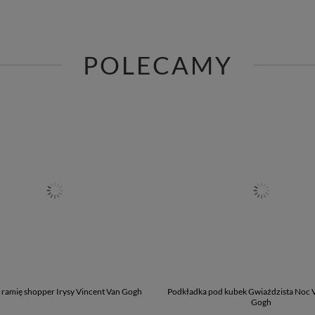
POLECAMY
 ramię shopper Irysy Vincent Van Gogh
Podkładka pod kubek Gwiaździsta Noc 
Gogh