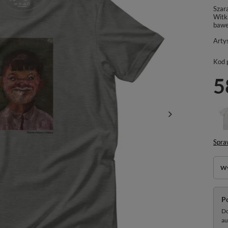
Szara
Witk
bawe
Arty
Kod 
5
Spra
Wy
P
Do
au