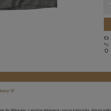
tkacy 👕
powej dla Witkacego: z wyraźną deformacją i mocną kolorystyką. Artysta pod