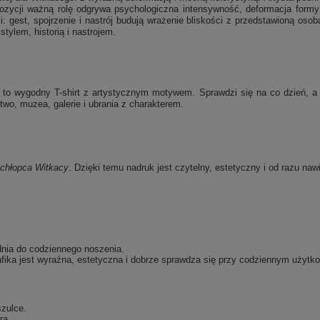
ozycji ważną rolę odgrywa psychologiczna intensywność, deformacja formy 
 gest, spojrzenie i nastrój budują wrażenie bliskości z przedstawioną osobą
tylem, historią i nastrojem.
to wygodny T-shirt z artystycznym motywem. Sprawdzi się na co dzień, a j
wo, muzea, galerie i ubrania z charakterem.
 chłopca
Witkacy
. Dzięki temu nadruk jest czytelny, estetyczny i od razu naw
dnia do codziennego noszenia.
fika jest wyraźna, estetyczna i dobrze sprawdza się przy codziennym użytko
szulce.
ra.