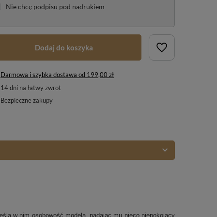
Nie chcę podpisu pod nadrukiem
Dodaj do koszyka
Darmowa i szybka dostawa
od
199,00 zł
14
dni na łatwy zwrot
Bezpieczne zakupy
kreśla w nim osobowość modela, nadając mu nieco niepokojący