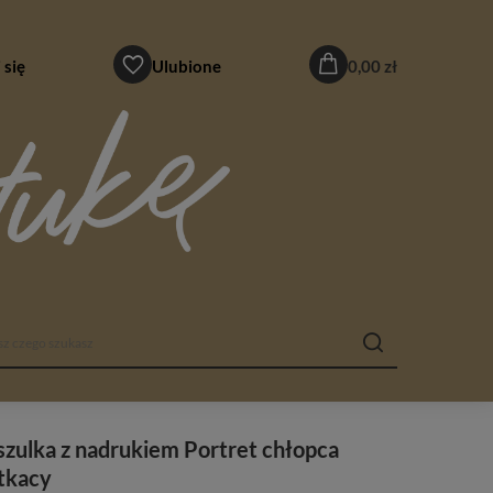
 się
Ulubione
0,00 zł
zulka z nadrukiem Portret chłopca
tkacy