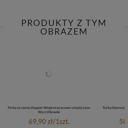
PRODUKTY Z TYM
OBRAZEM
Torba na ramię shopper Wnętrze pracowni artysty Leon
Torba listonoszk
Wyczółkowski
69,90 zł
/
1
szt.
58