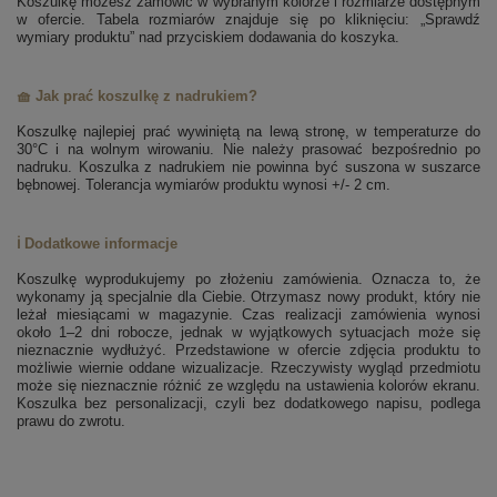
Koszulkę możesz zamówić w wybranym kolorze i rozmiarze dostępnym
w ofercie. Tabela rozmiarów znajduje się po kliknięciu: „Sprawdź
wymiary produktu” nad przyciskiem dodawania do koszyka.
🧺 Jak prać koszulkę z nadrukiem?
Koszulkę najlepiej prać wywiniętą na lewą stronę, w temperaturze do
30°C i na wolnym wirowaniu. Nie należy prasować bezpośrednio po
nadruku. Koszulka z nadrukiem nie powinna być suszona w suszarce
bębnowej. Tolerancja wymiarów produktu wynosi +/- 2 cm.
ℹ️ Dodatkowe informacje
Koszulkę wyprodukujemy po złożeniu zamówienia. Oznacza to, że
wykonamy ją specjalnie dla Ciebie. Otrzymasz nowy produkt, który nie
leżał miesiącami w magazynie. Czas realizacji zamówienia wynosi
około 1–2 dni robocze, jednak w wyjątkowych sytuacjach może się
nieznacznie wydłużyć. Przedstawione w ofercie zdjęcia produktu to
możliwie wiernie oddane wizualizacje. Rzeczywisty wygląd przedmiotu
może się nieznacznie różnić ze względu na ustawienia kolorów ekranu.
Koszulka bez personalizacji, czyli bez dodatkowego napisu, podlega
prawu do zwrotu.