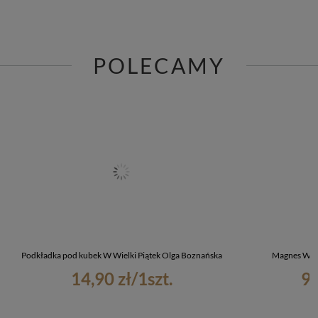
POLECAMY
Podkładka pod kubek W Wielki Piątek Olga Boznańska
Magnes W Wi
14,90 zł
/
1
szt.
9,