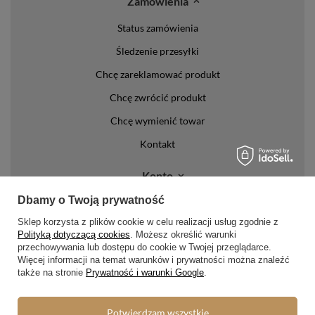
Zamówienia
Status zamówienia
Śledzenie przesyłki
Chcę zareklamować produkt
Chcę zwrócić produkt
Chcę wymienić towar
Kontakt
Konto
Dbamy o Twoją prywatność
Regulaminy
Sklep korzysta z plików cookie w celu realizacji usług zgodnie z
Polityką dotyczącą cookies
. Możesz określić warunki
Regulamin
przechowywania lub dostępu do cookie w Twojej przeglądarce.
Polityka prywatności i cookies
Więcej informacji na temat warunków i prywatności można znaleźć
także na stronie
Prywatność i warunki Google
.
Lista form płatności
Zasady dotyczące zwrotów
Potwierdzam wszystkie