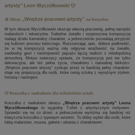
artysty” Leon Wyczółkowski 👕
„Wnętrze pracowni artysty”
🎨 Obraz
na koszulce
W tym obrazie Wyczółkowski ukazuje własną pracownię, pełną narzędzi
malarskich i rekwizytów. Subtelne światło i rozproszona kompozycja
nadają dziełu kameralny charakter, a jednocześnie pozwalają przyjrzeć
się kulisom procesu twórczego. Rozszerzając opis, dobrze podkreślić,
że w tej kompozycji ważną rolę odgrywa wrażliwość na światło,
swobodny gest i nastrojowość pejzażu łączą realizm z młodopolską
atmosferą. Motyw zwierzęcy sprawia, że kompozycja jest nie tylko
dekoracyjna, ale też pełna życia, charakteru i naturalnej lekkości.
„Wnętrze pracowni artysty” zyskuje przez to bardziej pełny charakter:
staje się propozycją dla osób, które cenią sztukę z wyraźnym stylem,
historią i nastrojem.
👕 Koszulka z nadrukiem dla miłośników sztuki
Koszulka z nadrukiem obrazu
„Wnętrze pracowni artysty” Leona
Wyczółkowskiego
to wygodny T-shirt z artystycznym motywem.
Sprawdzi się na co dzień, a jednocześnie wyróżnia się bardziej niż
klasyczna koszulka z typowym wzorem. To dobry wybór dla osób, które
lubią malarstwo, muzea, galerie i ubrania z charakterem.