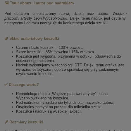
🖼️ Tytuł obrazu i autor pod nadrukiem
Pod obrazem umieszczamy nazwę dzieła oraz autora:
Wnętrze
pracowni artysty
Leon Wyczółkowski
. Dzięki temu nadruk jest czytelny,
estetyczny i od razu nawiązuje do konkretnego dzieła sztuki.
🌿 Skład materiałowy koszulki
Czarne i białe koszulki – 100% bawełna.
Szare koszulki – 85% bawełna i 15% wiskoza.
Koszulka jest wygodna, przyjemna w dotyku i odpowiednia do
codziennego noszenia.
Nadruk wykonujemy w technologii DTF. Dzięki temu grafika jest
wyraźna, estetyczna i dobrze sprawdza się przy codziennym
użytkowaniu koszulki.
✅ Dlaczego warto?
Reprodukcja obrazu „Wnętrze pracowni artysty” Leona
Wyczółkowskiego na koszulce.
Pod nadrukiem znajduje się tytuł dzieła i nazwisko autora.
Oryginalny pomysł na prezent dla miłośnika sztuki.
Koszulka i nadruk są wysokiej jakości.
📏 Rozmiary koszulki