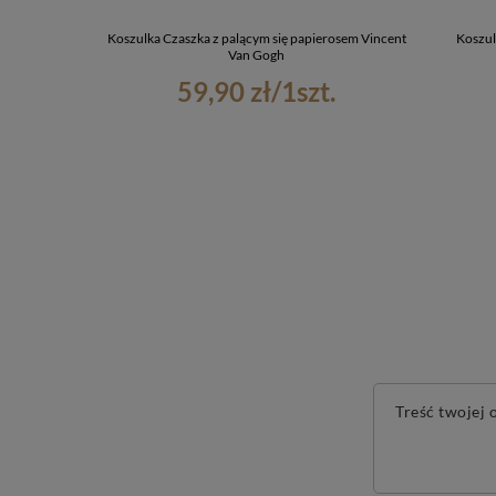
Koszulka Czaszka z palącym się papierosem Vincent
Koszul
Van Gogh
59,90 zł
/
1
szt.
Treść twojej o