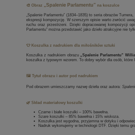
„Spalenie Parlamentu”
🎨 Obraz
na koszulce
„Spalenie Parlamentu” (1834–1835) to seria obrazów Turnera,
ekspresji kompozycję. W szerszym opisie warto zwrócić uwagę
ruchu oraz przestrzeni. Dzięki dopracowanej kompozycji opi
Parlamentu” można przedstawić jako dzieło atrakcyjne nie tylk
👕 Koszulka z nadrukiem dla miłośników sztuki
Koszulka z nadrukiem obrazu
„Spalenie Parlamentu” Willi
koszulka z typowym wzorem. To dobry wybór dla osób, które lu
🖼️ Tytuł obrazu i autor pod nadrukiem
Pod obrazem umieszczamy nazwę dzieła oraz autora:
Spalen
🌿 Skład materiałowy koszulki
Czarne i białe koszulki – 100% bawełna.
Szare koszulki – 85% bawełna i 15% wiskoza.
Koszulka jest wygodna, przyjemna w dotyku i odpowie
Nadruk wykonujemy w technologii DTF. Dzięki temu gra