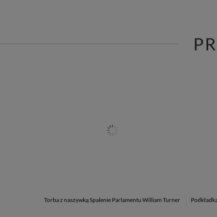
P
Torba z naszywką Spalenie Parlamentu William Turner
Podkładka