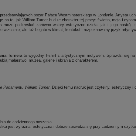
 przedstawiających pożar Pałacu Westminsterskiego w Londynie. Artysta uchwy
 na to, jak William Turner buduje charakter tej pracy: światło, mgła i dyna
s może podkreślać zarówno walory estetyczne dzieła, jak i jego nastrój, 
o wizualnie, ale też bogate w klimat, kontekst i rozpoznawalny język artysty
ama Turnera
to wygodny T-shirt z artystycznym motywem. Sprawdzi się na c
bią malarstwo, muzea, galerie i ubrania z charakterem.
ie Parlamentu
William Turner
. Dzięki temu nadruk jest czytelny, estetyczny i 
dnia do codziennego noszenia.
fika jest wyraźna, estetyczna i dobrze sprawdza się przy codziennym użytko