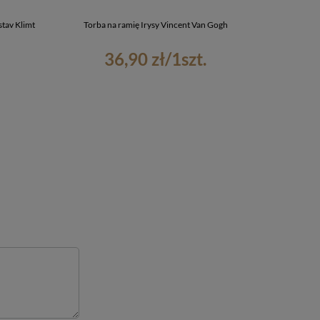
tav Klimt
Torba na ramię Irysy Vincent Van Gogh
Piórnik Wielk
36,90 zł
/
1
szt.