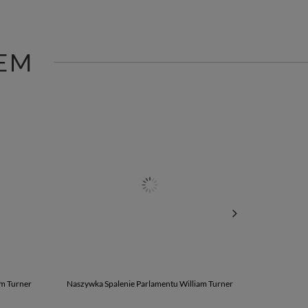
EM
am Turner
Naszywka Spalenie Parlamentu William Turner
Kosmetyczka 