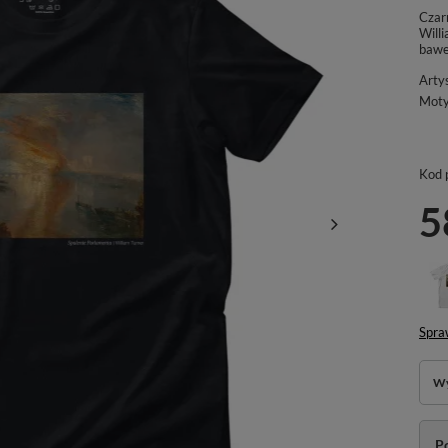
Czarn
Will
bawe
Arty
Mot
Kod 
5
Spra
Wy
P