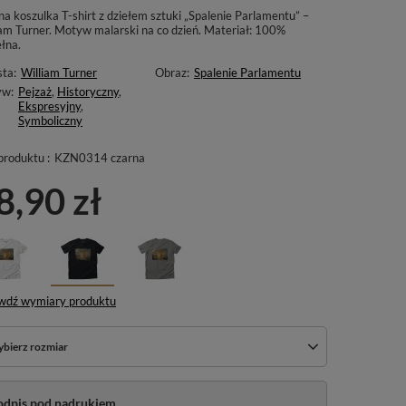
a koszulka T-shirt z dziełem sztuki „Spalenie Parlamentu” –
iam Turner. Motyw malarski na co dzień. Materiał: 100%
łna.
sta:
William Turner
Obraz:
Spalenie Parlamentu
yw:
Pejzaż
,
Historyczny
,
Ekspresyjny
,
Symboliczny
produktu :
KZN0314 czarna
8,90 zł
wdź wymiary produktu
bierz rozmiar
odpis pod nadrukiem