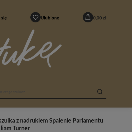
 się
Ulubione
0,00 zł
zulka z nadrukiem Spalenie Parlamentu
liam Turner