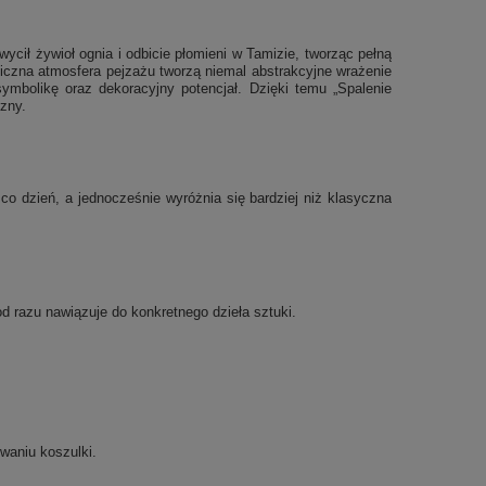
cił żywioł ognia i odbicie płomieni w Tamizie, tworząc pełną
miczna atmosfera pejzażu tworzą niemal abstrakcyjne wrażenie
symbolikę oraz dekoracyjny potencjał. Dzięki temu „Spalenie
czny.
o dzień, a jednocześnie wyróżnia się bardziej niż klasyczna
od razu nawiązuje do konkretnego dzieła sztuki.
waniu koszulki.