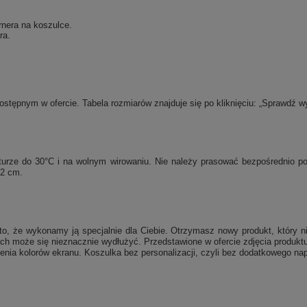
rnera na koszulce.
ra.
tępnym w ofercie. Tabela rozmiarów znajduje się po kliknięciu: „Sprawdź w
raturze do 30°C i na wolnym wirowaniu. Nie należy prasować bezpośrednio 
 2 cm.
, że wykonamy ją specjalnie dla Ciebie. Otrzymasz nowy produkt, który ni
ch może się nieznacznie wydłużyć. Przedstawione w ofercie zdjęcia produktu
enia kolorów ekranu. Koszulka bez personalizacji, czyli bez dodatkowego nap