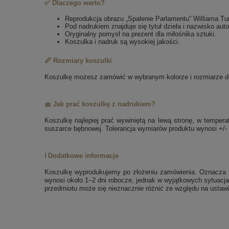
✅ Dlaczego warto?
Reprodukcja obrazu „Spalenie Parlamentu” Williama Tu
Pod nadrukiem znajduje się tytuł dzieła i nazwisko auto
Oryginalny pomysł na prezent dla miłośnika sztuki.
Koszulka i nadruk są wysokiej jakości.
📏 Rozmiary koszulki
Koszulkę możesz zamówić w wybranym kolorze i rozmiarze dos
🧺 Jak prać koszulkę z nadrukiem?
Koszulkę najlepiej prać wywiniętą na lewą stronę, w tempe
suszarce bębnowej. Tolerancja wymiarów produktu wynosi +/-
ℹ️ Dodatkowe informacje
Koszulkę wyprodukujemy po złożeniu zamówienia. Oznacza to
wynosi około 1–2 dni robocze, jednak w wyjątkowych sytuacja
przedmiotu może się nieznacznie różnić ze względu na ustawi