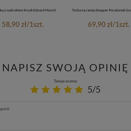
ka z nadrukiem Krzyk Edvard Munch
Torba na ramię shopper Pocałunek Gus
58,90 zł
/
1
szt.
69,90 zł
/
1
szt.
NAPISZ SWOJĄ OPINIĘ
Twoja ocena:
5/5
pinii