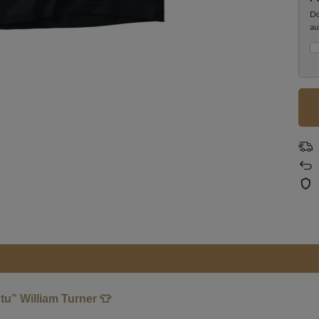
Do
au
u” William Turner 👕