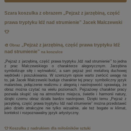
Szara koszulka z obrazem „Pejzaż z jarzębiną, część
prawa tryptyku Idź nad strumienie” Jacek Malczewski
👕
„Pejzaż z jarzębiną, część prawa tryptyku Idź
🎨 Obraz
nad strumienie”
na koszulce
„Pejzaż z jarzębiną, część prawa tryptyku ‚Idź nad strumienie’” to jedna
z prac Malczewskiego o charakterze alegorycznym. Jarzębina
symbolizuje siłę i wytrwałość, a sam pejzaż jest metaforą duchowej
wędrówki i poszukiwania. W szerszym opisie warto zwrócić uwagę na
to, jak Jacek Malczewski buduje charakter tej pracy: symboliczny język
malarstwa, połączenie realizmu z alegorią i nastrojowość sprawiają, że
obraz można czytać na wielu poziomach. Pejzażowy charakter pracy
pozwala skupić się na atmosferze miejsca, świetle i harmonii natury,
dzięki czemu obraz działa bardzo nastrojowo. Dzięki temu „Pejzaż z
jarzębiną, część prawa tryptyku Idź nad strumienie” można przedstawić
jako dzieło atrakcyjne nie tylko wizualnie, ale też bogate w klimat,
kontekst i rozpoznawalny język artystyczny.
👕 Koszulka z nadrukiem dla miłośników sztuki