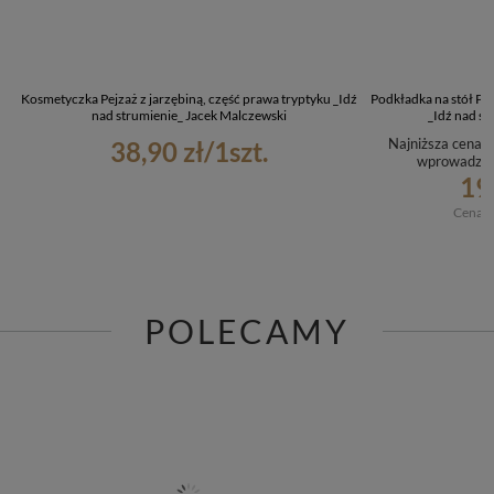
Kosmetyczka Pejzaż z jarzębiną, część prawa tryptyku _Idź
Podkładka na stół Pej
nad strumienie_ Jacek Malczewski
_Idź nad st
Najniższa cena p
38,90 zł
/
1
szt.
wprowadzen
19
Cena r
POLECAMY