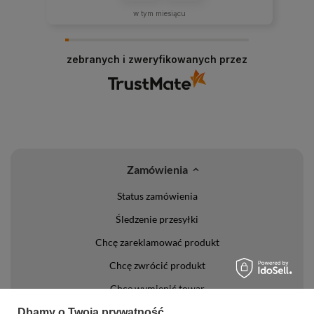
w tym miesiącu
zebranych i zweryfikowanych przez
Zamówienia
Status zamówienia
Śledzenie przesyłki
Chcę zareklamować produkt
Chcę zwrócić produkt
Chcę wymienić towar
Kontakt
Dbamy o Twoją prywatność