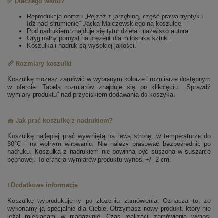
✅ Dlaczego warto?
Reprodukcja obrazu „Pejzaż z jarzębiną, część prawa tryptyku
Idź nad strumienie” Jacka Malczewskiego na koszulce.
Pod nadrukiem znajduje się tytuł dzieła i nazwisko autora.
Oryginalny pomysł na prezent dla miłośnika sztuki.
Koszulka i nadruk są wysokiej jakości.
📏 Rozmiary koszulki
Koszulkę możesz zamówić w wybranym kolorze i rozmiarze dostępnym
w ofercie. Tabela rozmiarów znajduje się po kliknięciu: „Sprawdź
wymiary produktu” nad przyciskiem dodawania do koszyka.
🧺 Jak prać koszulkę z nadrukiem?
Koszulkę najlepiej prać wywiniętą na lewą stronę, w temperaturze do
30°C i na wolnym wirowaniu. Nie należy prasować bezpośrednio po
nadruku. Koszulka z nadrukiem nie powinna być suszona w suszarce
bębnowej. Tolerancja wymiarów produktu wynosi +/- 2 cm.
ℹ️ Dodatkowe informacje
Koszulkę wyprodukujemy po złożeniu zamówienia. Oznacza to, że
wykonamy ją specjalnie dla Ciebie. Otrzymasz nowy produkt, który nie
leżał miesiącami w magazynie. Czas realizacji zamówienia wynosi