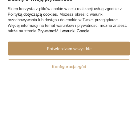
Sklep korzysta z plików cookie w celu realizacji usług zgodnie z
Konto
Polityką dotyczącą cookies
. Możesz określić warunki
przechowywania lub dostępu do cookie w Twojej przeglądarce.
Więcej informacji na temat warunków i prywatności można znaleźć
Regulaminy
także na stronie
Prywatność i warunki Google
.
Regulamin
Potwierdzam wszystkie
Polityka prywatności i cookies
Lista form płatności
Konfiguracja zgód
Zasady dotyczące zwrotów
Formy dostawy
Media społecznościowe
W sklepie prezentujemy ceny brutto (z VAT).