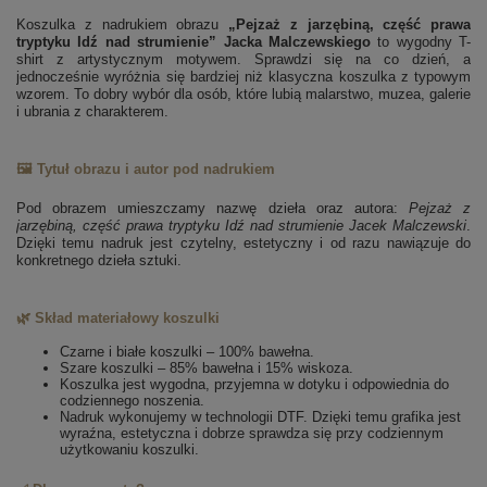
Koszulka z nadrukiem obrazu
„Pejzaż z jarzębiną, część prawa
tryptyku Idź nad strumienie” Jacka Malczewskiego
to wygodny T-
shirt z artystycznym motywem. Sprawdzi się na co dzień, a
jednocześnie wyróżnia się bardziej niż klasyczna koszulka z typowym
wzorem. To dobry wybór dla osób, które lubią malarstwo, muzea, galerie
i ubrania z charakterem.
🖼️ Tytuł obrazu i autor pod nadrukiem
Pod obrazem umieszczamy nazwę dzieła oraz autora:
Pejzaż z
jarzębiną, część prawa tryptyku Idź nad strumienie
Jacek Malczewski
.
Dzięki temu nadruk jest czytelny, estetyczny i od razu nawiązuje do
konkretnego dzieła sztuki.
🌿 Skład materiałowy koszulki
Czarne i białe koszulki – 100% bawełna.
Szare koszulki – 85% bawełna i 15% wiskoza.
Koszulka jest wygodna, przyjemna w dotyku i odpowiednia do
codziennego noszenia.
Nadruk wykonujemy w technologii DTF. Dzięki temu grafika jest
wyraźna, estetyczna i dobrze sprawdza się przy codziennym
użytkowaniu koszulki.