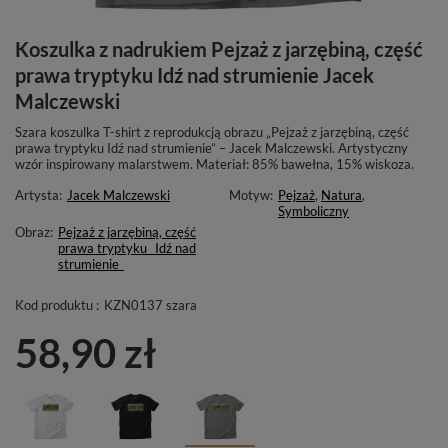
Koszulka z nadrukiem Pejzaż z jarzębiną, część
prawa tryptyku Idź nad strumienie Jacek
Malczewski
Szara koszulka T-shirt z reprodukcją obrazu „Pejzaż z jarzębiną, część
prawa tryptyku Idź nad strumienie” – Jacek Malczewski. Artystyczny
wzór inspirowany malarstwem. Materiał: 85% bawełna, 15% wiskoza.
Artysta:
Jacek Malczewski
Motyw:
Pejzaż
,
Natura
,
Symboliczny
Obraz:
Pejzaż z jarzębiną, część
prawa tryptyku _Idź nad
strumienie_
Kod produktu :
KZN0137 szara
58,90 zł