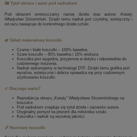
🖼️ Tytuł obrazu i autor pod nadrukiem
Pod obrazem umieszczamy nazwę dzieła oraz autora:
Kwiaty
Władysław Strzemiński
. Dzięki temu nadruk jest czytelny, estetyczny i
od razu nawiązuje do konkretnego dzieła sztuki.
🌿 Skład materiałowy koszulki
Czarne i białe koszulki – 100% bawełna.
Szare koszulki – 85% bawełna i 15% wiskoza.
Koszulka jest wygodna, przyjemna w dotyku i odpowiednia do
codziennego noszenia.
Nadruk wykonujemy w technologii DTF. Dzięki temu grafika jest
wyraźna, estetyczna i dobrze sprawdza się przy codziennym
użytkowaniu koszulki.
✅ Dlaczego warto?
Reprodukcja obrazu „Kwiaty” Władysława Strzemińskiego na
koszulce.
Pod nadrukiem znajduje się tytuł dzieła i nazwisko autora.
Oryginalny pomysł na prezent dla miłośnika sztuki.
Koszulka i nadruk są wysokiej jakości.
📏 Rozmiary koszulki