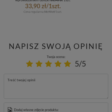
wprowadzeniem obniżki
33,90 zł
/
1
szt.
33,90 zł
/
1
szt.
Cena regularna
58,90 zł
/
1
szt.
NAPISZ SWOJĄ OPINIĘ
Twoja ocena:
5/5
Treść twojej opinii
Dodaj własne zdjęcie produktu: