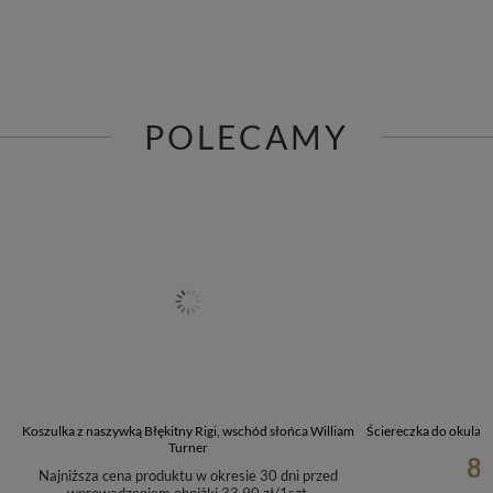
POLECAMY
Koszulka z naszywką Błękitny Rigi, wschód słońca William
Ściereczka do okular
Turner
8,
Najniższa cena produktu w okresie 30 dni przed