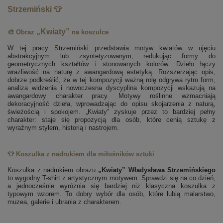
Strzemiński 👕
„Kwiaty”
🎨 Obraz
na koszulce
W tej pracy Strzemiński przedstawia motyw kwiatów w ujęciu
abstrakcyjnym lub zsyntetyzowanym, redukując formy do
geometrycznych kształtów i stonowanych kolorów. Dzieło łączy
wrażliwość na naturę z awangardową estetyką. Rozszerzając opis,
dobrze podkreślić, że w tej kompozycji ważną rolę odgrywa rytm form,
analiza widzenia i nowoczesna dyscyplina kompozycji wskazują na
awangardowy charakter pracy. Motywy roślinne wzmacniają
dekoracyjność dzieła, wprowadzając do opisu skojarzenia z naturą,
świeżością i spokojem. „Kwiaty” zyskuje przez to bardziej pełny
charakter: staje się propozycją dla osób, które cenią sztukę z
wyraźnym stylem, historią i nastrojem.
👕 Koszulka z nadrukiem dla miłośników sztuki
Koszulka z nadrukiem obrazu
„Kwiaty” Władysława Strzemińskiego
to wygodny T-shirt z artystycznym motywem. Sprawdzi się na co dzień,
a jednocześnie wyróżnia się bardziej niż klasyczna koszulka z
typowym wzorem. To dobry wybór dla osób, które lubią malarstwo,
muzea, galerie i ubrania z charakterem.