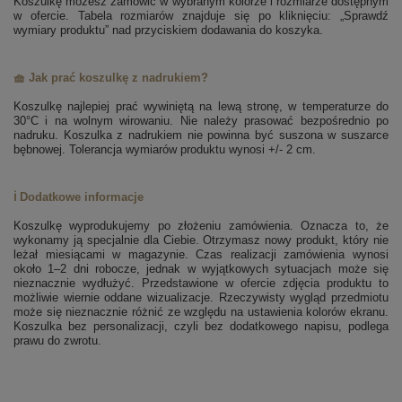
Koszulkę możesz zamówić w wybranym kolorze i rozmiarze dostępnym
w ofercie. Tabela rozmiarów znajduje się po kliknięciu: „Sprawdź
wymiary produktu” nad przyciskiem dodawania do koszyka.
🧺 Jak prać koszulkę z nadrukiem?
Koszulkę najlepiej prać wywiniętą na lewą stronę, w temperaturze do
30°C i na wolnym wirowaniu. Nie należy prasować bezpośrednio po
nadruku. Koszulka z nadrukiem nie powinna być suszona w suszarce
bębnowej. Tolerancja wymiarów produktu wynosi +/- 2 cm.
ℹ️ Dodatkowe informacje
Koszulkę wyprodukujemy po złożeniu zamówienia. Oznacza to, że
wykonamy ją specjalnie dla Ciebie. Otrzymasz nowy produkt, który nie
leżał miesiącami w magazynie. Czas realizacji zamówienia wynosi
około 1–2 dni robocze, jednak w wyjątkowych sytuacjach może się
nieznacznie wydłużyć. Przedstawione w ofercie zdjęcia produktu to
możliwie wiernie oddane wizualizacje. Rzeczywisty wygląd przedmiotu
może się nieznacznie różnić ze względu na ustawienia kolorów ekranu.
Koszulka bez personalizacji, czyli bez dodatkowego napisu, podlega
prawu do zwrotu.