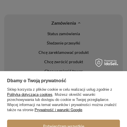
Zamówienia
Status zamówienia
Śledzenie przesyłki
Chcę zareklamować produkt
Chcę zwrócić produkt
Chcę wymienić towar
Kontakt
Dbamy o Twoją prywatność
Sklep korzysta z plików cookie w celu realizacji usług zgodnie z
Konto
Polityką dotyczącą cookies
. Możesz określić warunki
przechowywania lub dostępu do cookie w Twojej przeglądarce.
Więcej informacji na temat warunków i prywatności można znaleźć
Regulaminy
także na stronie
Prywatność i warunki Google
.
Regulamin
Potwierdzam wszystkie
Polityka prywatności i cookies