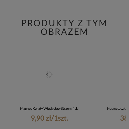
PRODUKTY Z TYM
OBRAZEM
Magnes Kwiaty Władysław Strzemiński
Kosmetyczka K
9,90 zł
/
1
szt.
38