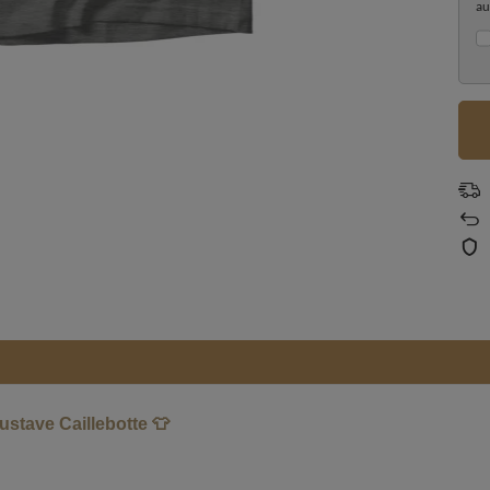
au
stave Caillebotte 👕