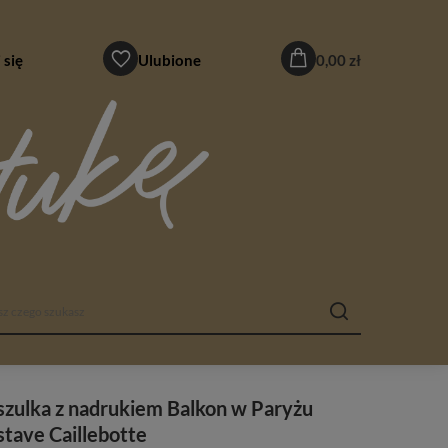
 się
Ulubione
0,00 zł
zulka z nadrukiem Balkon w Paryżu
tave Caillebotte