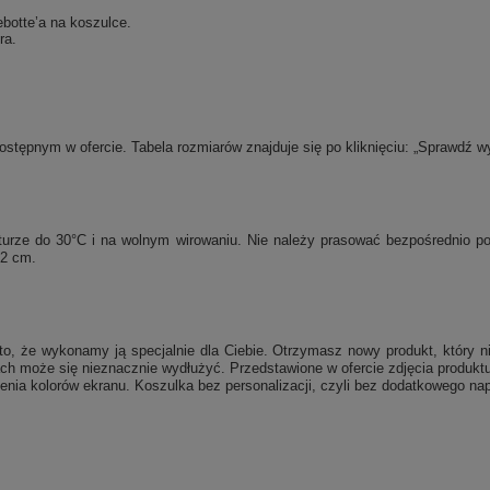
botte’a na koszulce.
ra.
tępnym w ofercie. Tabela rozmiarów znajduje się po kliknięciu: „Sprawdź w
raturze do 30°C i na wolnym wirowaniu. Nie należy prasować bezpośrednio 
 2 cm.
, że wykonamy ją specjalnie dla Ciebie. Otrzymasz nowy produkt, który ni
ch może się nieznacznie wydłużyć. Przedstawione w ofercie zdjęcia produktu
enia kolorów ekranu. Koszulka bez personalizacji, czyli bez dodatkowego nap