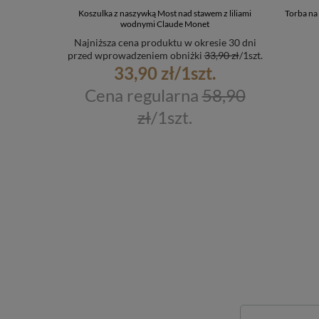
Koszulka z naszywką Most nad stawem z liliami
Torba na
wodnymi Claude Monet
Najniższa cena produktu w okresie 30 dni
przed wprowadzeniem obniżki
33,90 zł
/
1
szt.
33,90 zł
/
1
szt.
Cena regularna
58,90
zł
/
1
szt.