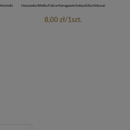
ełmoński
Naszywka Wielka Fala w Kanagawie Katsushika Hokusai
Torba na r
8,00 zł
/
1
szt.