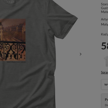
Szar
Gust
Mate
Arty
Mot
Kod 
5
Spra
Wy
P
Do