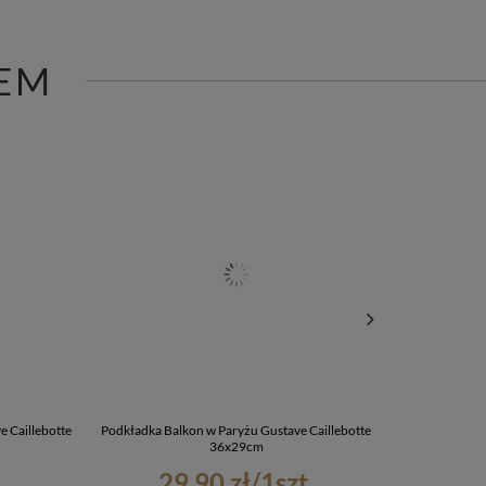
EM
 Caillebotte
Podkładka Balkon w Paryżu Gustave Caillebotte
Kubek Bal
36x29cm
29,90 zł
/
1
szt.