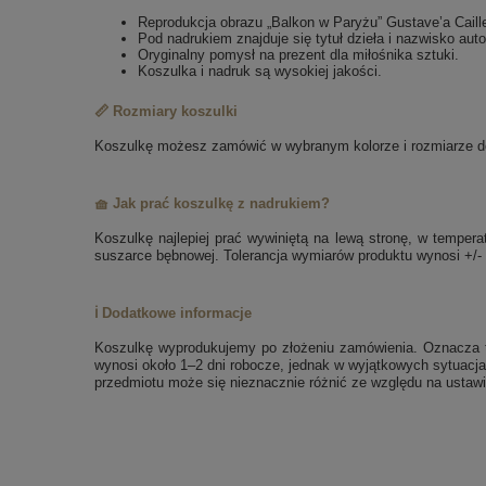
Reprodukcja obrazu „Balkon w Paryżu” Gustave’a Caille
Pod nadrukiem znajduje się tytuł dzieła i nazwisko auto
Oryginalny pomysł na prezent dla miłośnika sztuki.
Koszulka i nadruk są wysokiej jakości.
📏 Rozmiary koszulki
Koszulkę możesz zamówić w wybranym kolorze i rozmiarze dos
🧺 Jak prać koszulkę z nadrukiem?
Koszulkę najlepiej prać wywiniętą na lewą stronę, w tempe
suszarce bębnowej. Tolerancja wymiarów produktu wynosi +/-
ℹ️ Dodatkowe informacje
Koszulkę wyprodukujemy po złożeniu zamówienia. Oznacza to
wynosi około 1–2 dni robocze, jednak w wyjątkowych sytuacja
przedmiotu może się nieznacznie różnić ze względu na ustawi