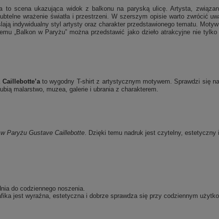
a to scena ukazująca widok z balkonu na paryską ulicę. Artysta, związan
ubtelne wrażenie światła i przestrzeni. W szerszym opisie warto zwrócić uwa
ają indywidualny styl artysty oraz charakter przedstawionego tematu. Motyw
i temu „Balkon w Paryżu” można przedstawić jako dzieło atrakcyjne nie tylko
Caillebotte’a
to wygodny T-shirt z artystycznym motywem. Sprawdzi się na 
bią malarstwo, muzea, galerie i ubrania z charakterem.
 w Paryżu
Gustave Caillebotte
. Dzięki temu nadruk jest czytelny, estetyczny 
dnia do codziennego noszenia.
fika jest wyraźna, estetyczna i dobrze sprawdza się przy codziennym użytko