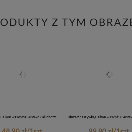
RODUKTY Z TYM OBRAZ
Balkon w Paryżu Gustave Caillebotte
Bluza z naszywką Balkon w Paryżu Gustave
48,90 zł
/
1
szt.
99,90 zł
/
1
szt.