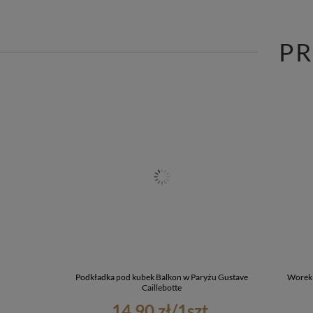
P
Podkładka pod kubek Balkon w Paryżu Gustave
Worek 
Caillebotte
14,90 zł
/
1
szt.