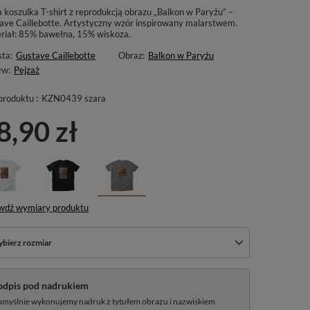
a koszulka T-shirt z reprodukcją obrazu „Balkon w Paryżu” –
ave Caillebotte. Artystyczny wzór inspirowany malarstwem.
riał: 85% bawełna, 15% wiskoza.
sta:
Gustave Caillebotte
Obraz:
Balkon w Paryżu
yw:
Pejzaż
produktu :
KZN0439 szara
8,90 zł
wdź wymiary produktu
bierz rozmiar
odpis pod nadrukiem
myślnie wykonujemy nadruk z tytułem obrazu i nazwiskiem