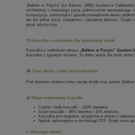
„Balkon w Paryżu” (Le Balcon, 1880) Gustave’a Caillebotte’
architektury i miejskiego życia, jednocześnie wprowadzając s
kompozycja, kolorystyka i sposób prowadzenia detalu podkreśl
ale też pełna życia, charakteru i naturalnej lekkości. Dzięk
język artystyczny.
👕 Koszulka z nadrukiem dla miłośników sztuki
Koszulka z nadrukiem obrazu
„Balkon w Paryżu” Gustave’a 
koszulka z typowym wzorem. To dobry wybór dla osób, które lu
🖼️ Tytuł obrazu i autor pod nadrukiem
Pod obrazem umieszczamy nazwę dzieła oraz autora:
Balkon
🌿 Skład materiałowy koszulki
Czarne i białe koszulki – 100% bawełna.
Szare koszulki – 85% bawełna i 15% wiskoza.
Koszulka jest wygodna, przyjemna w dotyku i odpowie
Nadruk wykonujemy w technologii DTF. Dzięki temu gra
✅ Dlaczego warto?