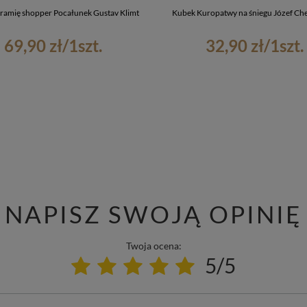
 ramię shopper Pocałunek Gustav Klimt
Kubek Kuropatwy na śniegu Józef Ch
69,90 zł
/
1
szt.
32,90 zł
/
1
szt.
NAPISZ SWOJĄ OPINIĘ
Twoja ocena:
5/5