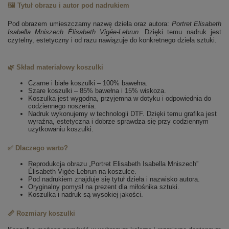
🖼️ Tytuł obrazu i autor pod nadrukiem
Pod obrazem umieszczamy nazwę dzieła oraz autora:
Portret Elisabeth
Isabella Mniszech
Élisabeth Vigée-Lebrun
. Dzięki temu nadruk jest
czytelny, estetyczny i od razu nawiązuje do konkretnego dzieła sztuki.
🌿 Skład materiałowy koszulki
Czarne i białe koszulki – 100% bawełna.
Szare koszulki – 85% bawełna i 15% wiskoza.
Koszulka jest wygodna, przyjemna w dotyku i odpowiednia do
codziennego noszenia.
Nadruk wykonujemy w technologii DTF. Dzięki temu grafika jest
wyraźna, estetyczna i dobrze sprawdza się przy codziennym
użytkowaniu koszulki.
✅ Dlaczego warto?
Reprodukcja obrazu „Portret Elisabeth Isabella Mniszech”
Élisabeth Vigée-Lebrun na koszulce.
Pod nadrukiem znajduje się tytuł dzieła i nazwisko autora.
Oryginalny pomysł na prezent dla miłośnika sztuki.
Koszulka i nadruk są wysokiej jakości.
📏 Rozmiary koszulki