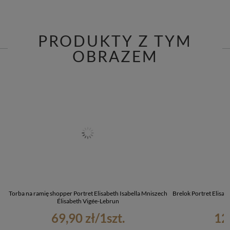
PRODUKTY Z TYM
OBRAZEM
Torba na ramię shopper Portret Elisabeth Isabella Mniszech
Brelok Portret Elisab
Élisabeth Vigée-Lebrun
69,90 zł
/
1
szt.
12