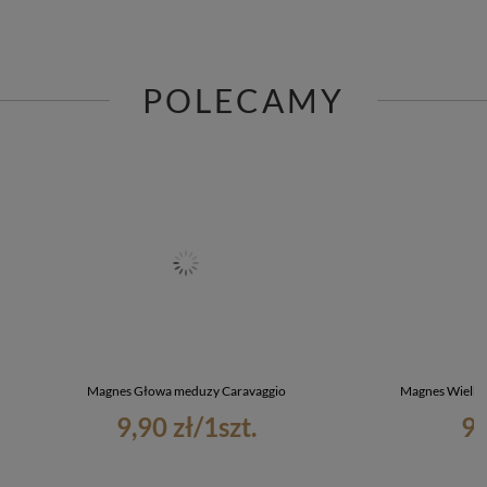
POLECAMY
Magnes Głowa meduzy Caravaggio
Magnes Wielki 
9,90 zł
/
1
szt.
9,