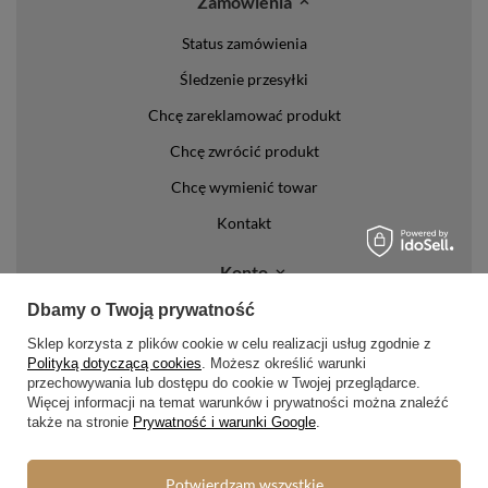
Zamówienia
Status zamówienia
Śledzenie przesyłki
Chcę zareklamować produkt
Chcę zwrócić produkt
Chcę wymienić towar
Kontakt
Konto
Dbamy o Twoją prywatność
Regulaminy
Sklep korzysta z plików cookie w celu realizacji usług zgodnie z
Polityką dotyczącą cookies
. Możesz określić warunki
Regulamin
przechowywania lub dostępu do cookie w Twojej przeglądarce.
Polityka prywatności i cookies
Więcej informacji na temat warunków i prywatności można znaleźć
także na stronie
Prywatność i warunki Google
.
Lista form płatności
Zasady dotyczące zwrotów
Potwierdzam wszystkie