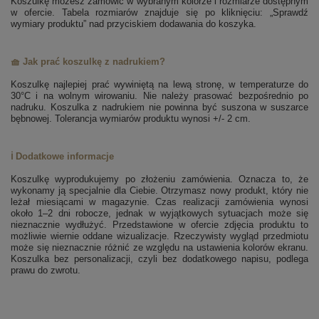
Koszulkę możesz zamówić w wybranym kolorze i rozmiarze dostępnym
w ofercie. Tabela rozmiarów znajduje się po kliknięciu: „Sprawdź
wymiary produktu” nad przyciskiem dodawania do koszyka.
🧺 Jak prać koszulkę z nadrukiem?
Koszulkę najlepiej prać wywiniętą na lewą stronę, w temperaturze do
30°C i na wolnym wirowaniu. Nie należy prasować bezpośrednio po
nadruku. Koszulka z nadrukiem nie powinna być suszona w suszarce
bębnowej. Tolerancja wymiarów produktu wynosi +/- 2 cm.
ℹ️ Dodatkowe informacje
Koszulkę wyprodukujemy po złożeniu zamówienia. Oznacza to, że
wykonamy ją specjalnie dla Ciebie. Otrzymasz nowy produkt, który nie
leżał miesiącami w magazynie. Czas realizacji zamówienia wynosi
około 1–2 dni robocze, jednak w wyjątkowych sytuacjach może się
nieznacznie wydłużyć. Przedstawione w ofercie zdjęcia produktu to
możliwie wiernie oddane wizualizacje. Rzeczywisty wygląd przedmiotu
może się nieznacznie różnić ze względu na ustawienia kolorów ekranu.
Koszulka bez personalizacji, czyli bez dodatkowego napisu, podlega
prawu do zwrotu.