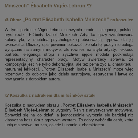
Mniszech” Élisabeth Vigée-Lebrun 👕
„Portret Elisabeth Isabella Mniszech”
🎨 Obraz
na koszulce
W tym portrecie Vigée-Lebrun uchwyciła urodę i elegancję polskiej
arystokratki, Elżbiety Izabeli Mniszech. Artystka łączy wyrafinowaną
kolorystykę z subtelną psychologiczną obserwacją, typową dla jej
twórczości. Dłuższy opis powinien pokazać, że siła tej pracy nie polega
wyłącznie na samym motywie, ale również na stylu artysty: lekkość
portretu, elegancja stroju i życzliwe ujęcie modela podkreślają
reprezentacyjny charakter pracy. Motyw zwierzęcy sprawia, że
kompozycja jest nie tylko dekoracyjna, ale też pełna życia, charakteru i
naturalnej lekkości. „Portret Elisabeth Isabella Mniszech” może więc
przemówić do odbiorcy jako dzieło nastrojowe, estetyczne i łatwe do
powiązania z dorobkiem autora.
👕 Koszulka z nadrukiem dla miłośników sztuki
Koszulka z nadrukiem obrazu
„Portret Elisabeth Isabella Mniszech”
Élisabeth Vigée-Lebrun
to wygodny T-shirt z artystycznym motywem.
Sprawdzi się na co dzień, a jednocześnie wyróżnia się bardziej niż
klasyczna koszulka z typowym wzorem. To dobry wybór dla osób, które
lubią malarstwo, muzea, galerie i ubrania z charakterem.