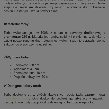
motyw artystyczny zachowuje swoje piękno przez długi czas. Torba
staje się swoistym dziełem użytkowym – idealna dla miłośników
designu, estetyki i sztuki nowoczesnej.
❤️ Materiał torby
Torba wykonana jest w 100% z naturalnej
bawełny drelichowej o
gramaturze 220 g
. Materiał jest gruby, solidny i przyjemny w dotyku, a
dzięki poszerzonemu dnu i długim uchwytom świetnie sprawdzi się na
zakupy, do pracy czy na uczelnię.
📐Wymiary torby
Szerokość: 38 cm
Wysokość: 41 cm
Szerokość dna: 10 cm
Długość uchwytów: 70 cm
✔️ Dostępne kolory toreb
Torby dostępne są w dwóch klasycznych odcieniach:
czarnym
oraz
naturalnym ecru
. Oba doskonale podkreślają artystyczny nadruk i
pasują do wielu stylizacji – od codziennej po bardziej elegancką.