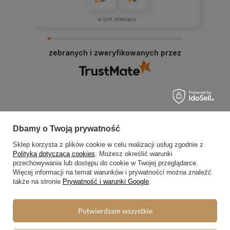
w tym miesiącu
zebranych i zweryfikowanych przez
Dbamy o Twoją prywatność
Zamówienia
Sklep korzysta z plików cookie w celu realizacji usług zgodnie z
Status zamówienia
Polityką dotyczącą cookies
. Możesz określić warunki
przechowywania lub dostępu do cookie w Twojej przeglądarce.
Śledzenie przesyłki
Więcej informacji na temat warunków i prywatności można znaleźć
także na stronie
Prywatność i warunki Google
.
Chcę zareklamować produkt
Chcę zwrócić produkt
Potwierdzam wszystkie
Chcę wymienić towar