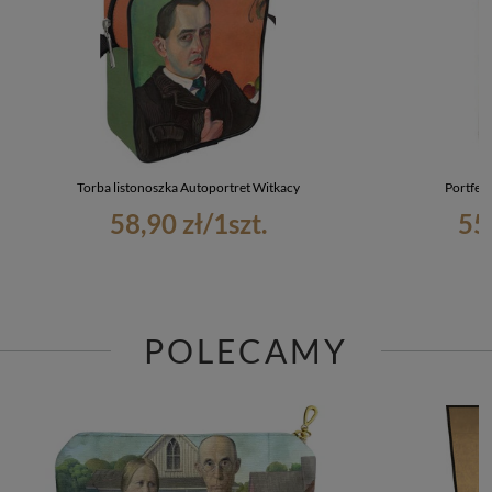
Torba listonoszka Autoportret Witkacy
Portfel 
58,90 zł
/
1
szt.
55
POLECAMY