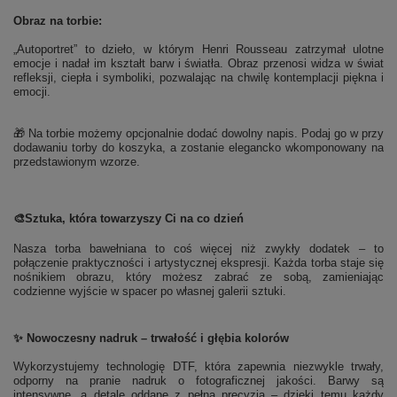
Obraz na torbie:
„Autoportret” to dzieło, w którym Henri Rousseau zatrzymał ulotne
emocje i nadał im kształt barw i światła. Obraz przenosi widza w świat
refleksji, ciepła i symboliki, pozwalając na chwilę kontemplacji piękna i
emocji.
🎁 Na torbie możemy opcjonalnie dodać dowolny napis. Podaj go w przy
dodawaniu torby do koszyka, a zostanie elegancko wkomponowany na
przedstawionym wzorze.
🎨
Sztuka, która towarzyszy Ci na co dzień
Nasza torba bawełniana to coś więcej niż zwykły dodatek – to
połączenie praktyczności i artystycznej ekspresji. Każda torba staje się
nośnikiem obrazu, który możesz zabrać ze sobą, zamieniając
codzienne wyjście w spacer po własnej galerii sztuki.
✨ Nowoczesny nadruk – trwałość i głębia kolorów
Wykorzystujemy technologię DTF, która zapewnia niezwykle trwały,
odporny na pranie nadruk o fotograficznej jakości. Barwy są
intensywne, a detale oddane z pełną precyzją – dzięki temu każdy