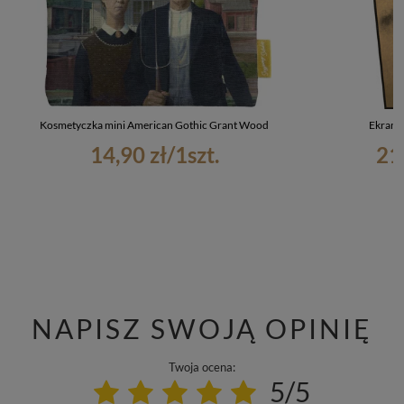
Kosmetyczka mini American Gothic Grant Wood
Ekran 
14,90 zł
/
1
szt.
21
NAPISZ SWOJĄ OPINIĘ
Twoja ocena:
5/5