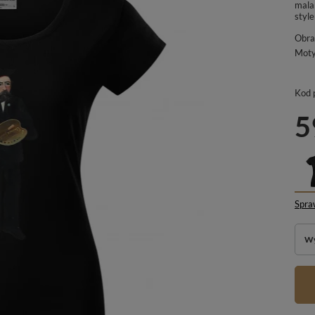
malar
style
Obra
Mot
Kod 
5
Spra
Wy