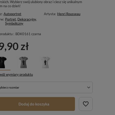
skich. Wybierz swój ulubiony obraz i ciesz się unikalnym
m na co dzień!
z:
Autoportret
Artysta:
Henri Rousseau
yw:
Portret
,
Dekoracyjny
,
Symboliczny
produktu :
BDK0161 czarna
9,90 zł
wdź wymiary produktu
bierz rozmiar
Dodaj do koszyka