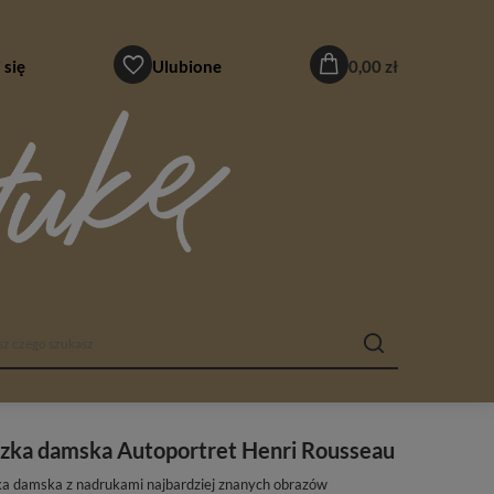
 się
Ulubione
0,00 zł
uzka damska Autoportret Henri Rousseau
ka damska z nadrukami najbardziej znanych obrazów