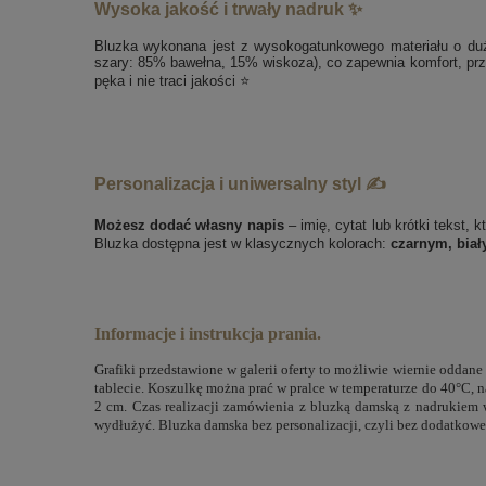
Wysoka jakość i trwały nadruk ✨
Bluzka wykonana jest z wysokogatunkowego materiału o duże
szary: 85% bawełna, 15% wiskoza), co zapewnia komfort, prze
pęka i nie traci jakości ⭐
Personalizacja i uniwersalny styl ✍️
Możesz dodać własny napis
– imię, cytat lub krótki tekst, 
Bluzka dostępna jest w klasycznych kolorach:
czarnym, biał
Informacje i instrukcja prania.
Grafiki przedstawione w galerii oferty to możliwie wiernie oddan
tablecie. Koszulkę można prać w pralce w temperaturze do 40°C, n
2 cm. Czas realizacji zamówienia z bluzką damską z nadrukiem
wydłużyć. Bluzka damska bez personalizacji, czyli bez dodatkowe