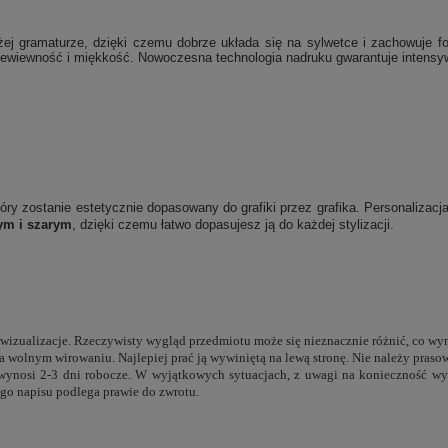
j gramaturze, dzięki czemu dobrze układa się na sylwetce i zachowuje f
wiewność i miękkość. Nowoczesna technologia nadruku gwarantuje intensywne
który zostanie estetycznie dopasowany do grafiki przez grafika. Personalizac
ym i szarym
, dzięki czemu łatwo dopasujesz ją do każdej stylizacji.
e wizualizacje. Rzeczywisty wygląd przedmiotu może się nieznacznie różnić, co wy
a wolnym wirowaniu. Najlepiej prać ją wywiniętą na lewą stronę. Nie należy pras
 wynosi 2-3 dni robocze. W wyjątkowych sytuacjach, z uwagi na konieczność wy
go napisu podlega prawie do zwrotu.