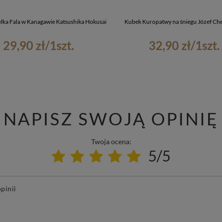
elka Fala w Kanagawie Katsushika Hokusai
Kubek Kuropatwy na śniegu Józef Ch
29,90 zł
/
1
szt.
32,90 zł
/
1
szt.
NAPISZ SWOJĄ OPINIĘ
Twoja ocena:
5/5
pinii