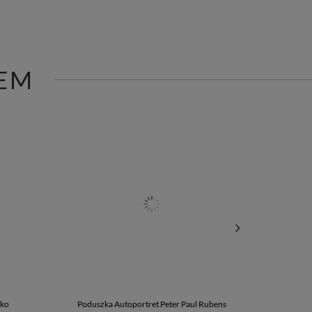
EM
jko
Poduszka Autoportret Peter Paul Rubens
Podkładka