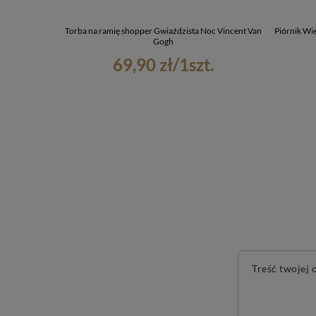
Torba na ramię shopper Gwiaździsta Noc Vincent Van
Piórnik Wi
Gogh
69,90 zł
/
1
szt.
Treść twojej o