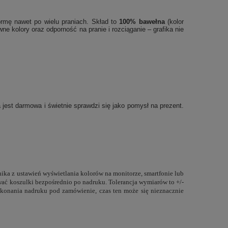
ormę nawet po wielu praniach. Skład to
100% bawełna
(kolor
 kolory oraz odporność na pranie i rozciąganie – grafika nie
ja jest darmowa i świetnie sprawdzi się jako pomysł na prezent.
nika z ustawień wyświetlania kolorów na monitorze, smartfonie lub
ować koszulki bezpośrednio po nadruku. Tolerancja wymiarów to +/-
konania nadruku pod zamówienie, czas ten może się nieznacznie