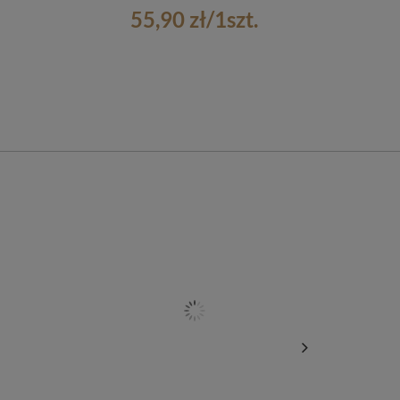
55,90 zł
/
1
szt.