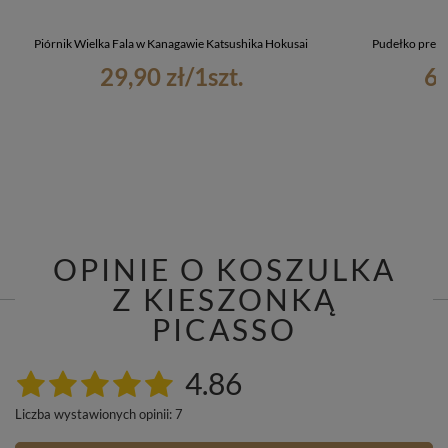
Piórnik Wielka Fala w Kanagawie Katsushika Hokusai
Pudełko preze
29,90 zł
/
1
szt.
6,
OPINIE O KOSZULKA
Z KIESZONKĄ
PICASSO
4.86
Liczba wystawionych opinii: 7