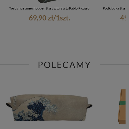
Torba na ramię shopper Stary gitarzysta Pablo Picasso
Podkładka Stary 
69,90 zł
/
1
szt.
49
POLECAMY