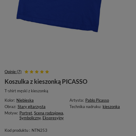
Opinie (7)
Koszulka z kieszonką PICASSO
T-shirt męski z kieszonką
Kolor:
Niebieska
Artysta:
Pablo Picasso
Obraz:
Stary gitarzysta
Technika nadruku:
kieszonka
Motyw:
Portret
,
Scena rodzajowa
,
Symboliczny
,
Ekspresyjny
Kod produktu :
NTN253