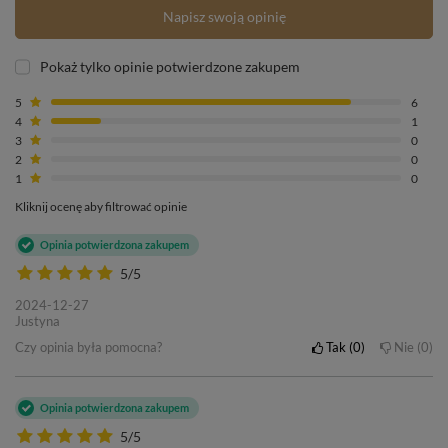
Napisz swoją opinię
Pokaż tylko opinie potwierdzone zakupem
5
6
4
1
3
0
2
0
1
0
Kliknij ocenę aby filtrować opinie
Opinia potwierdzona zakupem
5/5
2024-12-27
Justyna
Czy opinia była pomocna?
Tak
0
Nie
0
Opinia potwierdzona zakupem
5/5