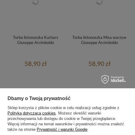
Torba listonoszka Kucharz
Torba listonoszka Misa warzyw
Giuseppe Arcimboldo
Giuseppe Arcimboldo
58,90 zł
58,90 zł
Dbamy o Twoją prywatność
Sklep korzysta z plików cookie w celu realizacji usług zgodnie z
Polityką dotyczącą cookies
. Możesz określić warunki
przechowywania lub dostępu do cookie w Twojej przeglądarce.
Więcej informacji na temat warunków i prywatności można znaleźć
także na stronie
Prywatność i warunki Google
.