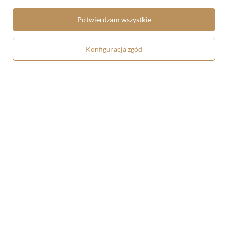
Torba listonoszka Kosz owoców
Torba listonoszka Ogień Giuseppe
Giuseppe Arcimboldo
Arcimboldo
Potwierdzam wszystkie
58,90 zł
58,90 zł
Konfiguracja zgód
Torba listonoszka Woda Giuseppe
Worek Wiosna Giuseppe
Arcimboldo
Arcimboldo
58,90 zł
48,90 zł