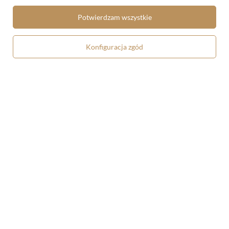
Georgia O’Keeffe
Potwierdzam wszystkie
5.00/5.00
5.00/5.00
58,90 zł
58,90 zł
Konfiguracja zgód
Torba z naszywką Z Jeziora
Podkładka na stół Z Jeziora
Georgia O’Keeffe
Georgia O’Keeffe
36,90 zł
24,90 zł