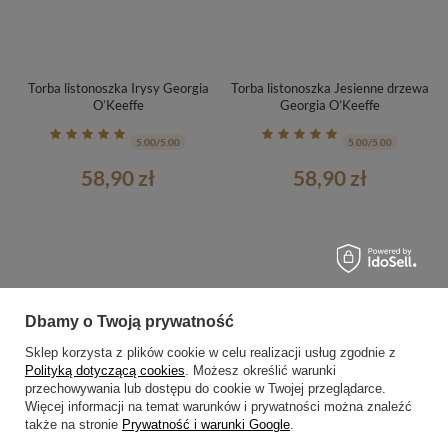
Torba listonoszka Irysy Georgia
Torba listonoszka Jesienne drzewa
O’Keeffe
Georgia O’Keeffe
5.00/5.00
5.00/5.00
58,90 zł
58,90 zł
Dbamy o Twoją prywatność
Sklep korzysta z plików cookie w celu realizacji usług zgodnie z
Polityką dotyczącą cookies
. Możesz określić warunki
przechowywania lub dostępu do cookie w Twojej przeglądarce.
Więcej informacji na temat warunków i prywatności można znaleźć
także na stronie
Prywatność i warunki Google
.
Torba listonoszka Szare linie z
Torba listonoszka Z Jeziora Georgia
czarnym, niebieskim i żółtym
O’Keeffe