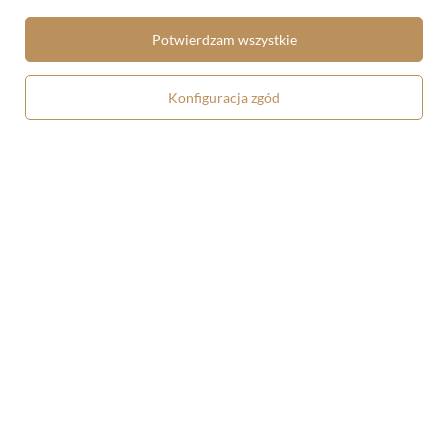
Jacek Malczewski
Giuseppe Arcimboldo
Potwierdzam wszystkie
5.00/5.00
5.00/5.00
69,90 zł
24,90 zł
Konfiguracja zgód
Ściereczka do okularów Wiosna
Koszulka z nadrukiem Wiosna
Giuseppe Arcimboldo
Giuseppe Arcimboldo
8,90 zł
58,90 zł