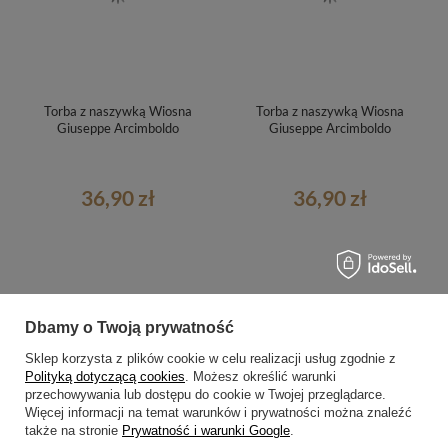
Torba z naszywką Wiosna
Torba z naszywką Wiosna
Giuseppe Arcimboldo
Giuseppe Arcimboldo
36,90 zł
36,90 zł
Dbamy o Twoją prywatność
Sklep korzysta z plików cookie w celu realizacji usług zgodnie z
Polityką dotyczącą cookies
. Możesz określić warunki
przechowywania lub dostępu do cookie w Twojej przeglądarce.
Więcej informacji na temat warunków i prywatności można znaleźć
także na stronie
Prywatność i warunki Google
.
Torba na ramię shopper Wiosna
Podkładka na stół Wiosna