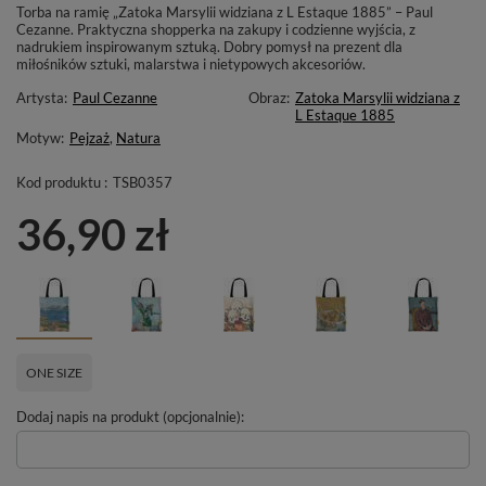
Torba na ramię „Zatoka Marsylii widziana z L​ ​Estaque​ 1885​” – Paul
Cezanne. Praktyczna shopperka na zakupy i codzienne wyjścia, z
nadrukiem inspirowanym sztuką. Dobry pomysł na prezent dla
miłośników sztuki, malarstwa i nietypowych akcesoriów.
Artysta:
Paul Cezanne
Obraz:
Zatoka Marsylii widziana z
L​ ​Estaque​ 1885​
Motyw:
Pejzaż
,
Natura
Kod produktu :
TSB0357
36,90 zł
ONE SIZE
Dodaj napis na produkt (opcjonalnie):