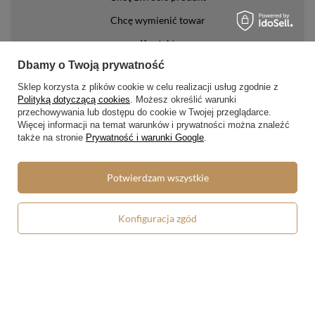
Chcę wymienić towar
Kontakt
Dbamy o Twoją prywatność
Konto
Sklep korzysta z plików cookie w celu realizacji usług zgodnie z
Polityką dotyczącą cookies
. Możesz określić warunki
Regulaminy
przechowywania lub dostępu do cookie w Twojej przeglądarce.
Więcej informacji na temat warunków i prywatności można znaleźć
Regulamin
także na stronie
Prywatność i warunki Google
.
Polityka prywatności i cookies
Potwierdzam wszystkie
Lista form płatności
Zasady dotyczące zwrotów
Konfiguracja zgód
Formy dostawy
Media społecznościowe
W sklepie prezentujemy ceny brutto (z VAT).