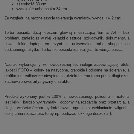
szerokość 33 cm,
wysokość ucha paska 34 cm.
Ze względu na ręczne szycie tolerancja wymiarów wynosi +/- 2 cm;
Torba posiada dużą kieszeń główną mieszczącą format A4 – bez
problemu zmieścisz w niej książki o sztuce, szkicownik, dokumenty, a
nawet lekki laptop, co czyni ją uniwersalną torbą shopper do
codziennego użytku. Torba nie posiada zamka, jest to wersja basic.;
Nadruk wykonujemy w nowoczesnej technologii zapewniającej efekt
jakości FOTO – kolory są nasycone, głębokie i odporne na ścieranie, a
grafika jest całkowicie niespieralna, dzięki czemu torba przez długi czas
zachowuje swój artystyczny charakter.
Produkt wykonany jest w 100% z nowoczesnego poliestru – materiał
jest lekki, bardzo wytrzymały i odporny na rozdarcia oraz przetarcia, a
dzięki właściwościom hydrofobowym ogranicza wchłanianie wilgoci i
lepiej chroni zawartość torby np. podczas lekkiego deszczu ☀️