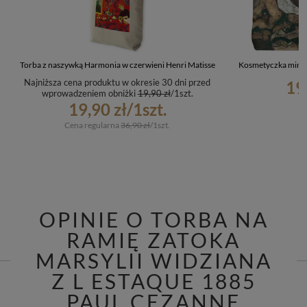
Torba z naszywką Harmonia w czerwieni Henri Matisse
Kosmetyczka mini 
Najniższa cena produktu w okresie 30 dni przed
19
wprowadzeniem obniżki
19,90 zł
/
1
szt.
19,90 zł
/
1
szt.
Cena regularna
36,90 zł
/
1
szt.
OPINIE O TORBA NA
RAMIĘ ZATOKA
MARSYLII WIDZIANA
Z L​ ​ESTAQUE​ 1885​
PAUL CEZANNE