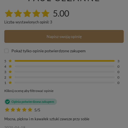
5.00
Liczba wystawionych opinii: 3
Napisz swoją opinię
Pokaż tylko opinie potwierdzone zakupem
5
3
4
0
3
0
2
0
1
0
Kliknij ocenę aby filtrować opinie
Opinia potwierdzona zakupem
5/5
Mocna, piękna i m kawałek sztuki zawsze przy sobie
2025-04-18