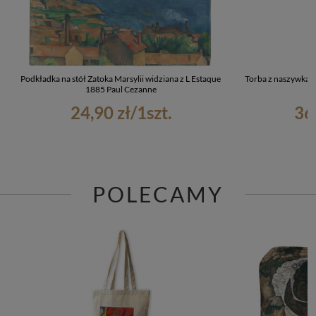
Podkładka na stół Zatoka Marsylii widziana z L​ ​Estaque​
Torba z naszywką Zat
1885​ Paul Cezanne
1
24,90 zł
/
1
szt.
36
POLECAMY