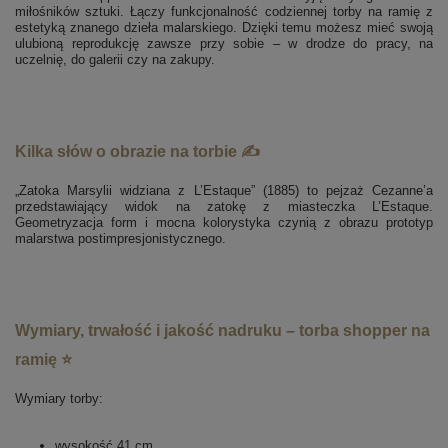
miłośników sztuki. Łączy funkcjonalność codziennej torby na ramię z
estetyką znanego dzieła malarskiego. Dzięki temu możesz mieć swoją
ulubioną reprodukcję zawsze przy sobie – w drodze do pracy, na
uczelnię, do galerii czy na zakupy.
Kilka słów o obrazie na torbie ✍️
„Zatoka Marsylii widziana z L’Estaque” (1885) to pejzaż Cezanne’a
przedstawiający widok na zatokę z miasteczka L’Estaque.
Geometryzacja form i mocna kolorystyka czynią z obrazu prototyp
malarstwa postimpresjonistycznego.
Wymiary, trwałość i jakość nadruku – torba shopper na
ramię ⭐
Wymiary torby:
wysokość 41 cm,