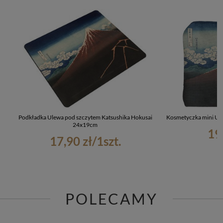
Podkładka Ulewa pod szczytem Katsushika Hokusai
Kosmetyczka mini Ul
24x19cm
19
17,90 zł
/
1
szt.
POLECAMY