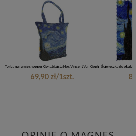
Torba na ramię shopper Gwiaździsta Noc Vincent Van Gogh
Ściereczka do okular
69,90 zł
/
1
szt.
8,
OPINIE O MAGNES