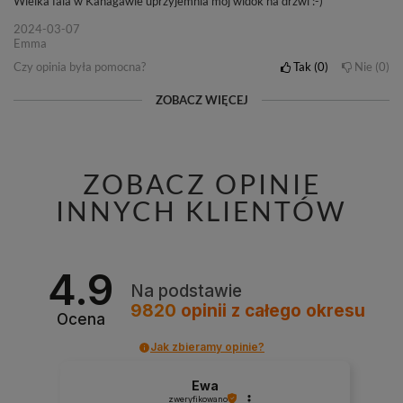
Wielka fala w Kanagawie uprzyjemnia mój widok na drzwi :-)
2024-03-07
Emma
Czy opinia była pomocna?
Tak
0
Nie
0
ZOBACZ WIĘCEJ
ZOBACZ OPINIE
INNYCH KLIENTÓW
4.9
Na podstawie
9820
opinii
z całego okresu
Ocena
Jak zbieramy opinie?
Ewa
zweryfikowano