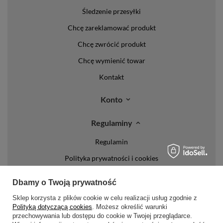
Śledzenie przesyłki
Chcę zareklamować produkt
Chcę zwrócić produkt
Chcę wymienić towar
Kontakt
Konto
Regulaminy
Regulamin
Polityka prywatności i cookies
Lista form płatności
Dbamy o Twoją prywatność
Zasady dotyczące zwrotów
Sklep korzysta z plików cookie w celu realizacji usług zgodnie z
Polityką dotyczącą cookies
. Możesz określić warunki
Formy dostawy
przechowywania lub dostępu do cookie w Twojej przeglądarce.