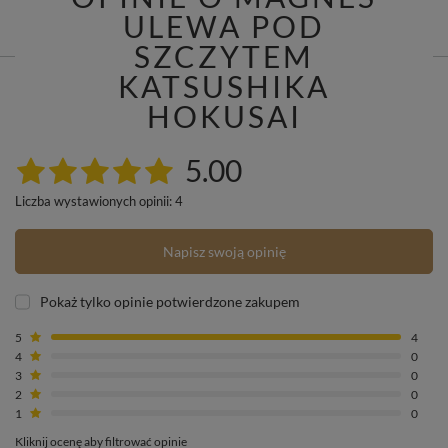
ULEWA POD
SZCZYTEM
KATSUSHIKA
HOKUSAI
5.00
Liczba wystawionych opinii: 4
Napisz swoją opinię
Pokaż tylko opinie potwierdzone zakupem
5
4
4
0
3
0
2
0
1
0
Kliknij ocenę aby filtrować opinie