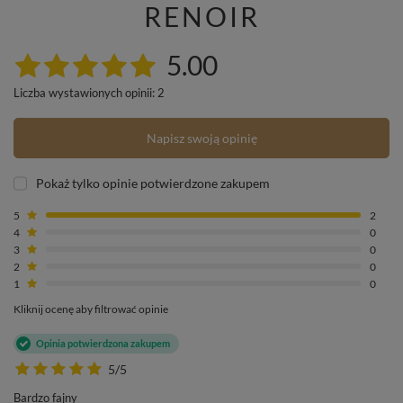
RENOIR
5.00
Liczba wystawionych opinii: 2
Napisz swoją opinię
Pokaż tylko opinie potwierdzone zakupem
5
2
4
0
3
0
2
0
1
0
Kliknij ocenę aby filtrować opinie
Opinia potwierdzona zakupem
5/5
Bardzo fajny