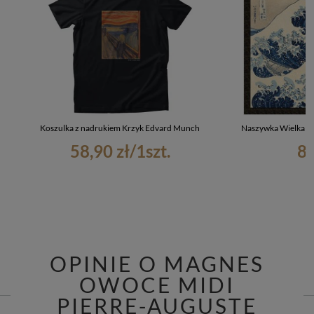
Koszulka z nadrukiem Krzyk Edvard Munch
Naszywka Wielka Fa
58,90 zł
/
1
szt.
8,
OPINIE O MAGNES
OWOCE MIDI
PIERRE-AUGUSTE