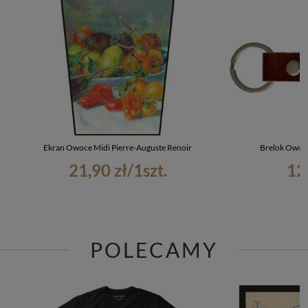
Ekran Owoce Midi Pierre-Auguste Renoir
Brelok Owoce
21,90 zł
/
1
szt.
12
POLECAMY