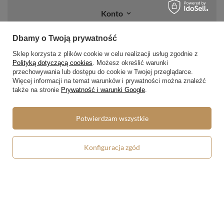
Konto
Regulaminy
Dbamy o Twoją prywatność
Sklep korzysta z plików cookie w celu realizacji usług zgodnie z
Regulamin
Polityką dotyczącą cookies
. Możesz określić warunki
Polityka prywatności i cookies
przechowywania lub dostępu do cookie w Twojej przeglądarce.
Więcej informacji na temat warunków i prywatności można znaleźć
Lista form płatności
także na stronie
Prywatność i warunki Google
.
Zasady dotyczące zwrotów
Potwierdzam wszystkie
Formy dostawy
Media społecznościowe
Konfiguracja zgód
W sklepie prezentujemy ceny brutto (z VAT).