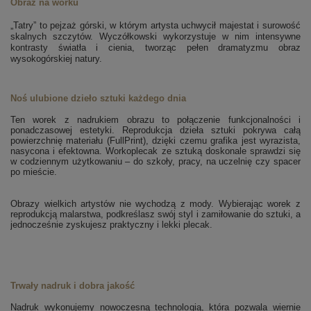
Obraz na worku
„Tatry” to pejzaż górski, w którym artysta uchwycił majestat i surowość
skalnych szczytów. Wyczółkowski wykorzystuje w nim intensywne
kontrasty światła i cienia, tworząc pełen dramatyzmu obraz
wysokogórskiej natury.
Noś ulubione dzieło sztuki każdego dnia
Ten worek z nadrukiem obrazu to połączenie funkcjonalności i
ponadczasowej estetyki. Reprodukcja dzieła sztuki pokrywa całą
powierzchnię materiału (FullPrint), dzięki czemu grafika jest wyrazista,
nasycona i efektowna. Workoplecak ze sztuką doskonale sprawdzi się
w codziennym użytkowaniu – do szkoły, pracy, na uczelnię czy spacer
po mieście.
Obrazy wielkich artystów nie wychodzą z mody. Wybierając worek z
reprodukcją malarstwa, podkreślasz swój styl i zamiłowanie do sztuki, a
jednocześnie zyskujesz praktyczny i lekki plecak.
Trwały nadruk i dobra jakość
Nadruk wykonujemy nowoczesną technologią, która pozwala wiernie