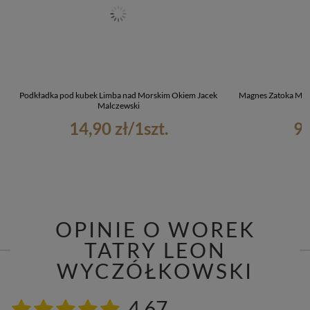
Podkładka pod kubek Limba nad Morskim Okiem Jacek
Magnes Zatoka Marsy
Malczewski
14,90 zł
/
1
szt.
9,
OPINIE O WOREK
TATRY LEON
WYCZÓŁKOWSKI
4.67