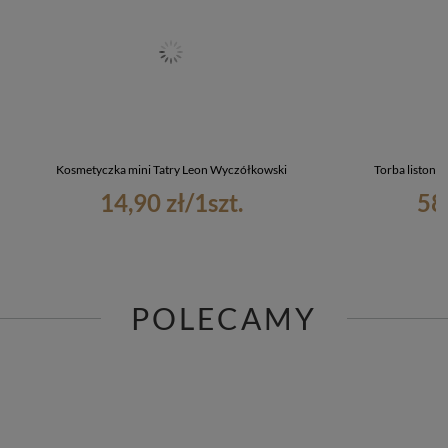
Kosmetyczka mini Tatry Leon Wyczółkowski
Torba listono
14,90 zł
/
1
szt.
58
POLECAMY