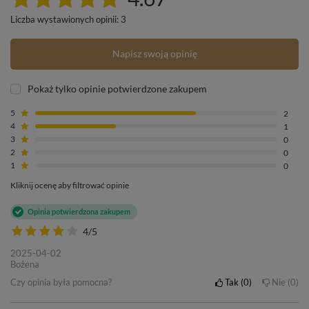
Liczba wystawionych opinii: 3
Napisz swoją opinię
Pokaż tylko opinie potwierdzone zakupem
5
2
4
1
3
0
2
0
1
0
Kliknij ocenę aby filtrować opinie
Opinia potwierdzona zakupem
4/5
2025-04-02
Bożena
Czy opinia była pomocna?
Tak
0
Nie
0