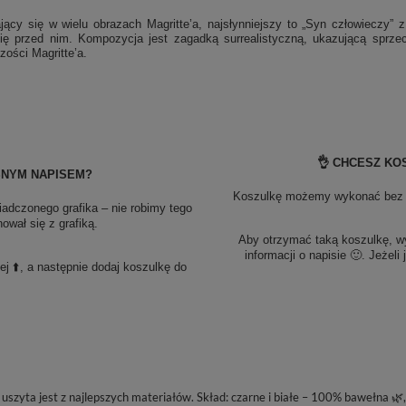
y się w wielu obrazach Magritte’a, najsłynniejszy to „Syn człowieczy” 
 się przed nim. Kompozycja jest zagadką surrealistyczną, ukazującą sprz
zości Magritte’a.
👌 CHCESZ KO
SNYM NAPISEM?
Koszulkę możemy wykonać bez pe
adczonego grafika – nie robimy tego
wał się z grafiką.
Aby otrzymać taką koszulkę, 
informacji o napisie 🙂. Jeżeli
 ⬆️, a następnie dodaj koszulkę do
szyta jest z najlepszych materiałów. Skład: czarne i białe – 100% bawełna 🌿