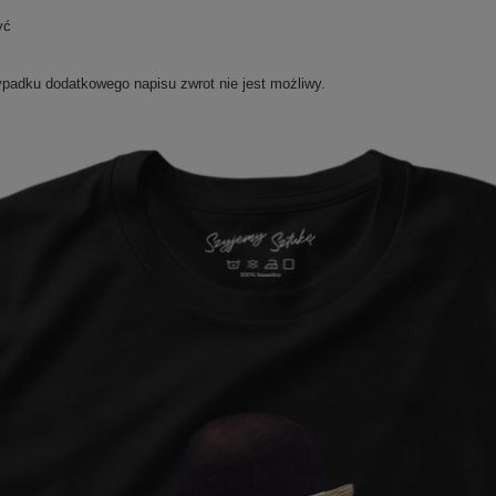
yć
ypadku dodatkowego napisu zwrot nie jest możliwy.