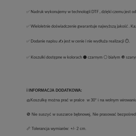
✅ Nadruk wykonujemy w technologii DTF , dzięki czemu jest odpo
✅ Wieloletnie doświadczenie gwarantuje najwyższą jakość . Każ
✅ Dodanie napisu ✍️ jest w cenie i nie wydłuża realizacji ⏱️.
✅ Koszulki dostępne w kolorach ⚫ czarnym ⚪ białym 🔘 szary
ℹ️ INFORMACJA DODATKOWA:
🧺Koszulkę można prać w pralce w 30° i na wolnym wirowaniu
🚫 Nie suszyć w suszarce bębnowej, Nie prasować bezpośred
📏 Tolerancja wymiarów: +/- 2 cm.