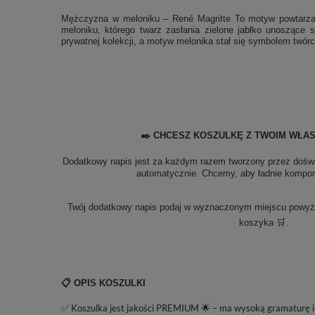
Mężczyzna w meloniku – René Magritte To motyw powtarzając
meloniku, którego twarz zasłania zielone jabłko unoszące
prywatnej kolekcji, a motyw melonika stał się symbolem twórc
✒️ CHCESZ KOSZULKĘ Z TWOIM WŁA
Dodatkowy napis jest za każdym razem tworzony przez doświ
automatycznie. Chcemy, aby ładnie kompono
Twój dodatkowy napis podaj w wyznaczonym miejscu powyżej
koszyka 🛒.
📋 OPIS KOSZULKI
✅ Koszulka jest jakości PREMIUM 🌟 – ma wysoką gramaturę i u