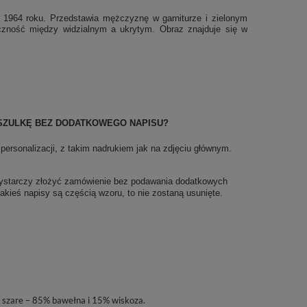
z 1964 roku. Przedstawia mężczyznę w garniturze i zielonym
eczność między widzialnym a ukrytym. Obraz znajduje się w
SZULKĘ BEZ DODATKOWEGO NAPISU?
rsonalizacji, z takim nadrukiem jak na zdjęciu głównym.
wystarczy złożyć zamówienie bez podawania dodatkowych
 jakieś napisy są częścią wzoru, to nie zostaną usunięte.
, szare – 85% bawełna i 15% wiskoza.