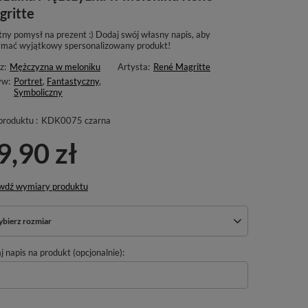
gritte
tny pomysł na prezent :) Dodaj swój własny napis, aby
ymać wyjątkowy spersonalizowany produkt!
z:
Mężczyzna w meloniku
Artysta:
René Magritte
yw:
Portret
,
Fantastyczny
,
Symboliczny
produktu :
KDK0075 czarna
9,90 zł
wdź wymiary produktu
bierz rozmiar
 napis na produkt (opcjonalnie):