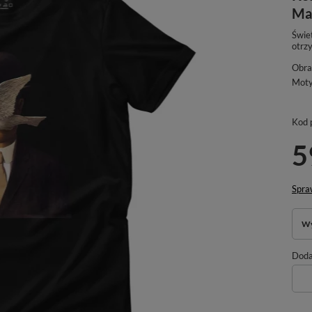
Ma
Świe
otrz
Obra
Mot
Kod 
5
Spra
Wy
Dodaj