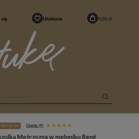
 się
Ulubione
0,00 zł
Opinie (4)
 BESTSELLER
szulka Mężczyzna w meloniku René