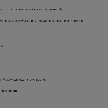
rny na pranie i nie pęka przy rozciąganiu 💪.
da koszulka powstaje na zamówienie specjalnie dla Ciebie 🧵.
m.
. Prać wywiniętą na lewą stronę.
nio po nadruku.