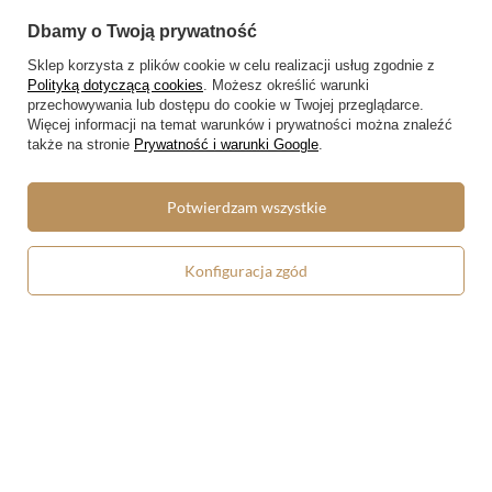
Konto
Dbamy o Twoją prywatność
Sklep korzysta z plików cookie w celu realizacji usług zgodnie z
Regulaminy
Polityką dotyczącą cookies
. Możesz określić warunki
przechowywania lub dostępu do cookie w Twojej przeglądarce.
Regulamin
Więcej informacji na temat warunków i prywatności można znaleźć
także na stronie
Prywatność i warunki Google
.
Polityka prywatności i cookies
Lista form płatności
Potwierdzam wszystkie
Zasady dotyczące zwrotów
Formy dostawy
Konfiguracja zgód
Media społecznościowe
W sklepie prezentujemy ceny brutto (z VAT).