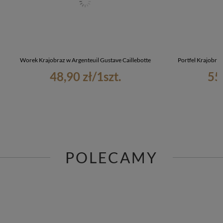
Worek Krajobraz w Argenteuil Gustave Caillebotte
Portfel Krajobraz
48,90 zł
/
1
szt.
55
POLECAMY