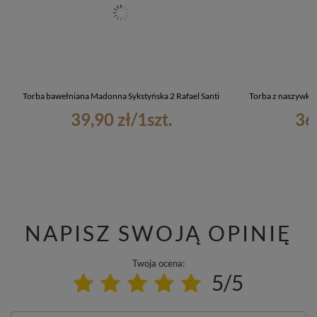
Torba bawełniana Madonna Sykstyńska 2 Rafael Santi
Torba z naszywką 
39,90 zł
/
1
szt.
36
NAPISZ SWOJĄ OPINIĘ
Twoja ocena:
5/5