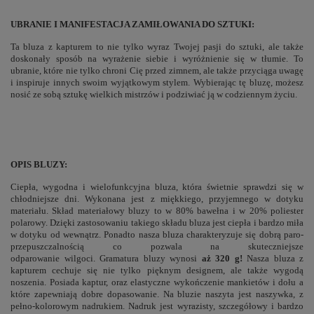
UBRANIE I MANIFESTACJA ZAMIŁOWANIA DO SZTUKI:
Ta bluza z kapturem to nie tylko wyraz Twojej pasji do sztuki, ale także
doskonały sposób na wyrażenie siebie i wyróżnienie się w tłumie. To
ubranie, które nie tylko chroni Cię przed zimnem, ale także przyciąga uwagę
i inspiruje innych swoim wyjątkowym stylem. Wybierając tę bluzę, możesz
nosić ze sobą sztukę wielkich mistrzów i podziwiać ją w codziennym życiu.
OPIS BLUZY:
Ciepła, wygodna i wielofunkcyjna bluza, która świetnie sprawdzi się w
chłodniejsze dni. Wykonana jest z miękkiego, przyjemnego w dotyku
materiału. Skład materiałowy bluzy to w 80% bawełna i w 20% poliester
polarowy. Dzięki zastosowaniu takiego składu bluza jest ciepła i bardzo miła
w dotyku od wewnątrz. Ponadto nasza bluza charakteryzuje się dobrą paro-
przepuszczalnością co pozwala na skuteczniejsze
odparowanie wilgoci. Gramatura bluzy wynosi
aż 320 g!
Nasza bluza z
kapturem cechuje się nie tylko pięknym designem, ale także wygodą
noszenia. Posiada kaptur, oraz elastyczne wykończenie mankietów i dołu a
które zapewniają dobre dopasowanie. Na bluzie naszyta jest naszywka, z
pełno-kolorowym nadrukiem. Nadruk jest wyrazisty, szczegółowy i bardzo