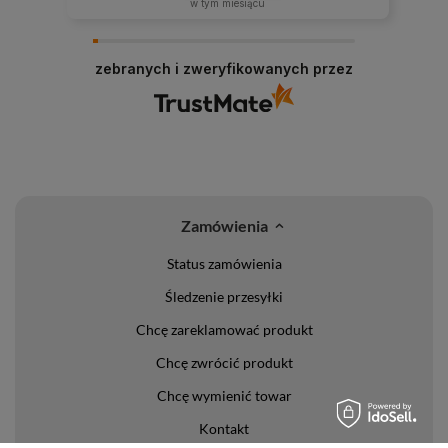
w tym miesiącu
zebranych i zweryfikowanych przez
Zamówienia
Status zamówienia
Śledzenie przesyłki
Chcę zareklamować produkt
Chcę zwrócić produkt
Chcę wymienić towar
Kontakt