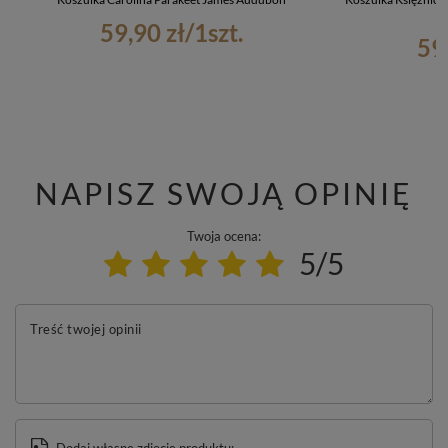
59,90 zł
/
1
szt.
59
NAPISZ SWOJĄ OPINIĘ
Twoja ocena:
5/5
Treść twojej opinii
Dodaj własne zdjęcie produktu: