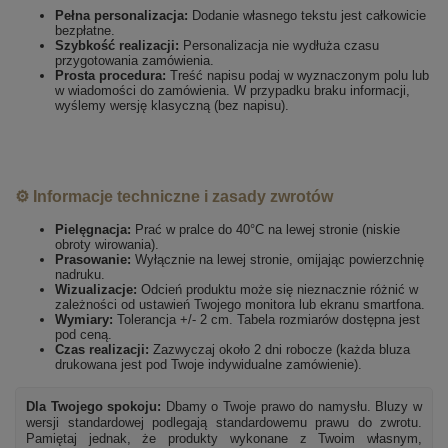
Pełna personalizacja:
Dodanie własnego tekstu jest całkowicie
bezpłatne.
Szybkość realizacji:
Personalizacja nie wydłuża czasu
przygotowania zamówienia.
Prosta procedura:
Treść napisu podaj w wyznaczonym polu lub
w wiadomości do zamówienia. W przypadku braku informacji,
wyślemy wersję klasyczną (bez napisu).
⚙️ Informacje techniczne i zasady zwrotów
Pielęgnacja:
Prać w pralce do 40°C na lewej stronie (niskie
obroty wirowania).
Prasowanie:
Wyłącznie na lewej stronie, omijając powierzchnię
nadruku.
Wizualizacje:
Odcień produktu może się nieznacznie różnić w
zależności od ustawień Twojego monitora lub ekranu smartfona.
Wymiary:
Tolerancja +/- 2 cm. Tabela rozmiarów dostępna jest
pod ceną.
Czas realizacji:
Zazwyczaj około 2 dni robocze (każda bluza
drukowana jest pod Twoje indywidualne zamówienie).
Dla Twojego spokoju:
Dbamy o Twoje prawo do namysłu. Bluzy w
wersji standardowej podlegają standardowemu prawu do zwrotu.
Pamiętaj jednak, że produkty wykonane z Twoim własnym,