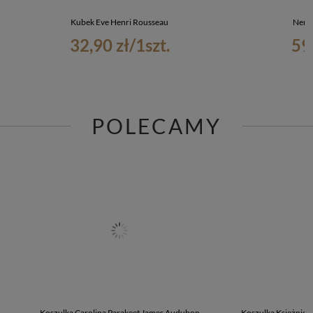
Kubek Eve Henri Rousseau
Nerk
32,90 zł
/
1
szt.
59
POLECAMY
Koszulka Carolina Parakeet James Audubon
Koszulka Księżnicz