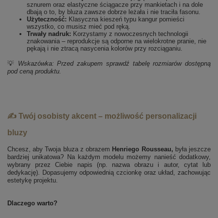
sznurem oraz elastyczne ściągacze przy mankietach i na dole
dbają o to, by bluza zawsze dobrze leżała i nie traciła fasonu.
Użyteczność:
Klasyczna kieszeń typu kangur pomieści
wszystko, co musisz mieć pod ręką.
Trwały nadruk:
Korzystamy z nowoczesnych technologii
znakowania – reprodukcje są odporne na wielokrotne pranie, nie
pękają i nie ztracą nasycenia kolorów przy rozciąganiu.
💡
Wskazówka: Przed zakupem sprawdź tabelę rozmiarów dostępną
pod ceną produktu.
✍️ Twój osobisty akcent – możliwość personalizacji
bluzy
Chcesz, aby Twoja bluza z obrazem
Henriego Rousseau,
była jeszcze
bardziej unikatowa? Na każdym modelu możemy nanieść dodatkowy,
wybrany przez Ciebie napis (np. nazwa obrazu i autor, cytat lub
dedykację). Dopasujemy odpowiednią czcionkę oraz układ, zachowując
estetykę projektu.
Dlaczego warto?