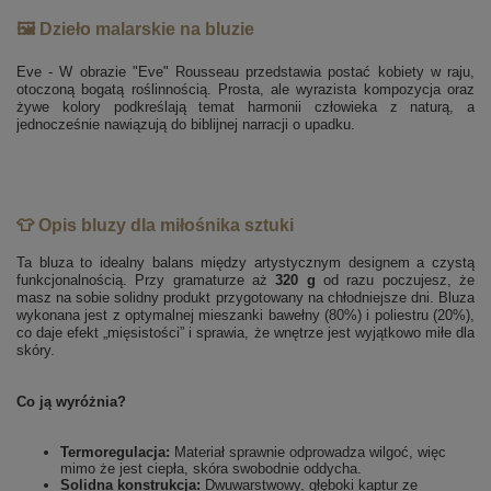
🖼️ Dzieło malarskie na bluzie
Eve - W obrazie "Eve" Rousseau przedstawia postać kobiety w raju,
otoczoną bogatą roślinnością. Prosta, ale wyrazista kompozycja oraz
żywe kolory podkreślają temat harmonii człowieka z naturą, a
jednocześnie nawiązują do biblijnej narracji o upadku.
👕 Opis bluzy dla miłośnika sztuki
Ta bluza to idealny balans między artystycznym designem a czystą
funkcjonalnością. Przy gramaturze aż
320 g
od razu poczujesz, że
masz na sobie solidny produkt przygotowany na chłodniejsze dni. Bluza
wykonana jest z optymalnej mieszanki bawełny (80%) i poliestru (20%),
co daje efekt „mięsistości” i sprawia, że wnętrze jest wyjątkowo miłe dla
skóry.
Co ją wyróżnia?
Termoregulacja:
Materiał sprawnie odprowadza wilgoć, więc
mimo że jest ciepła, skóra swobodnie oddycha.
Solidna konstrukcja:
Dwuwarstwowy, głęboki kaptur ze