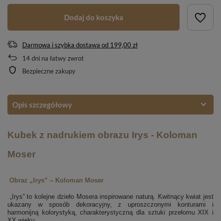
Dodaj do koszyka
Darmowa i szybka dostawa
od
199,00 zł
14
dni na łatwy zwrot
Bezpieczne zakupy
Opis szczegółowy
Kubek z nadrukiem obrazu Irys - Koloman
Moser
Obraz „Irys” – Koloman Moser
„Irys” to kolejne dzieło Mosera inspirowane naturą. Kwitnący kwiat jest
ukazany w sposób dekoracyjny, z uproszczonymi konturami i
harmonijną kolorystyką, charakterystyczną dla sztuki przełomu XIX i
XX wieku.