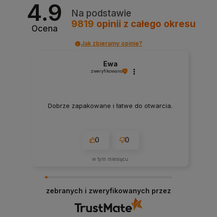
4.9
Na podstawie
9819
opinii
z całego okresu
Ocena
Jak zbieramy opinie?
Ewa
zweryfikowano
Dobrze zapakowane i łatwe do otwarcia.
0
0
w tym miesiącu
zebranych i zweryfikowanych przez