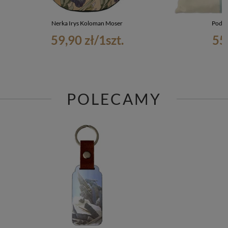
Nerka Irys Koloman Moser
Podus
59,90 zł
/
1
szt.
55
POLECAMY