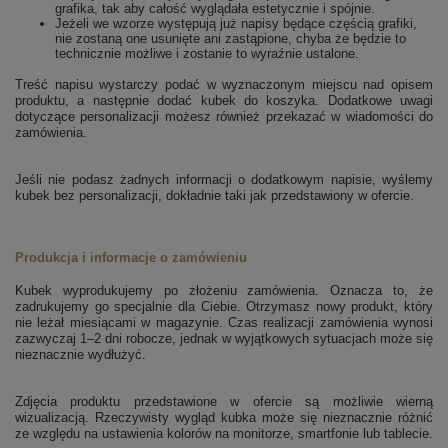
grafika, tak aby całość wyglądała estetycznie i spójnie.
Jeżeli we wzorze występują już napisy będące częścią grafiki,
nie zostaną one usunięte ani zastąpione, chyba że będzie to
technicznie możliwe i zostanie to wyraźnie ustalone.
Treść napisu wystarczy podać w wyznaczonym miejscu nad opisem
produktu, a następnie dodać kubek do koszyka. Dodatkowe uwagi
dotyczące personalizacji możesz również przekazać w wiadomości do
zamówienia.
Jeśli nie podasz żadnych informacji o dodatkowym napisie, wyślemy
kubek bez personalizacji, dokładnie taki jak przedstawiony w ofercie.
Produkcja i informacje o zamówieniu
Kubek wyprodukujemy po złożeniu zamówienia. Oznacza to, że
zadrukujemy go specjalnie dla Ciebie. Otrzymasz nowy produkt, który
nie leżał miesiącami w magazynie. Czas realizacji zamówienia wynosi
zazwyczaj 1–2 dni robocze, jednak w wyjątkowych sytuacjach może się
nieznacznie wydłużyć.
Zdjęcia produktu przedstawione w ofercie są możliwie wierną
wizualizacją. Rzeczywisty wygląd kubka może się nieznacznie różnić
ze względu na ustawienia kolorów na monitorze, smartfonie lub tablecie.