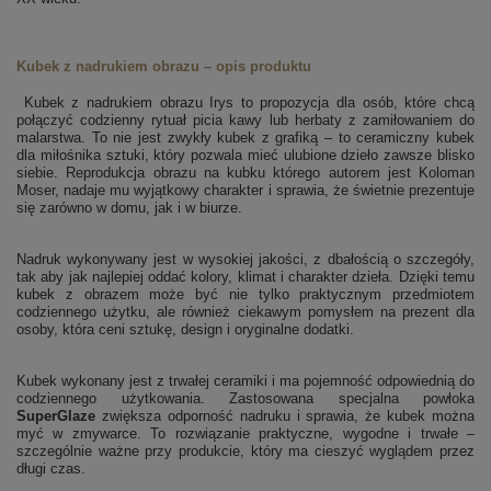
Kubek z nadrukiem obrazu – opis produktu
Kubek z nadrukiem obrazu Irys to propozycja dla osób, które chcą
połączyć codzienny rytuał picia kawy lub herbaty z zamiłowaniem do
malarstwa. To nie jest zwykły kubek z grafiką – to ceramiczny kubek
dla miłośnika sztuki, który pozwala mieć ulubione dzieło zawsze blisko
siebie. Reprodukcja obrazu na kubku którego autorem jest Koloman
Moser, nadaje mu wyjątkowy charakter i sprawia, że świetnie prezentuje
się zarówno w domu, jak i w biurze.
Nadruk wykonywany jest w wysokiej jakości, z dbałością o szczegóły,
tak aby jak najlepiej oddać kolory, klimat i charakter dzieła. Dzięki temu
kubek z obrazem może być nie tylko praktycznym przedmiotem
codziennego użytku, ale również ciekawym pomysłem na prezent dla
osoby, która ceni sztukę, design i oryginalne dodatki.
Kubek wykonany jest z trwałej ceramiki i ma pojemność odpowiednią do
codziennego użytkowania. Zastosowana specjalna powłoka
SuperGlaze
zwiększa odporność nadruku i sprawia, że kubek można
myć w zmywarce. To rozwiązanie praktyczne, wygodne i trwałe –
szczególnie ważne przy produkcie, który ma cieszyć wyglądem przez
długi czas.