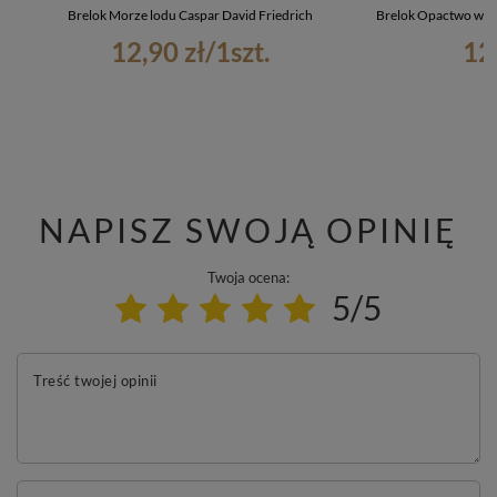
Brelok Morze lodu Caspar David Friedrich
Brelok Opactwo w dę
12,90 zł
/
1
szt.
12
NAPISZ SWOJĄ OPINIĘ
Twoja ocena:
5/5
Treść twojej opinii