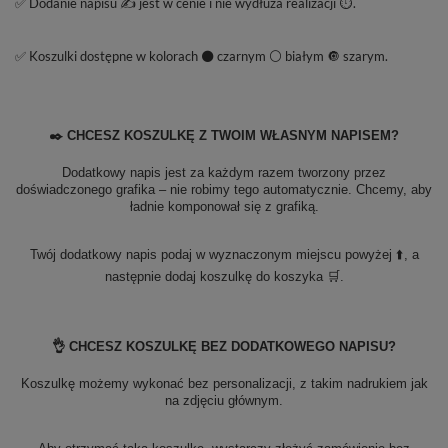
✅ Dodanie napisu ✍️ jest w cenie i nie wydłuża realizacji ⏱️.
✅ Koszulki dostępne w kolorach ⚫ czarnym ⚪ białym 🔘 szarym.
✒️ CHCESZ KOSZULKĘ Z TWOIM WŁASNYM NAPISEM?
Dodatkowy napis jest za każdym razem tworzony przez
doświadczonego grafika – nie robimy tego automatycznie. Chcemy, aby
ładnie komponował się z grafiką.
Twój dodatkowy napis podaj w wyznaczonym miejscu powyżej ⬆️, a
następnie dodaj koszulkę do koszyka 🛒.
👌 CHCESZ KOSZULKĘ BEZ DODATKOWEGO NAPISU?
Koszulkę możemy wykonać bez personalizacji, z takim nadrukiem jak
na zdjęciu głównym.