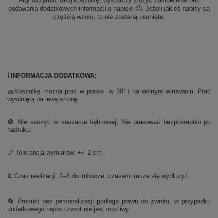
Aby otrzymać taką koszulkę, wystarczy złożyć zamówienie bez
podawania dodatkowych informacji o napisie 🙂. Jeżeli jakieś napisy są
częścią wzoru, to nie zostaną usunięte.
ℹ️ INFORMACJA DODATKOWA:
🧺Koszulkę można prać w pralce w 30° i na wolnym wirowaniu. Prać
wywiniętą na lewą stronę.
🚫 Nie suszyć w suszarce bębnowej, Nie prasować bezpośrednio po
nadruku.
📏 Tolerancja wymiarów: +/- 2 cm.
⏳ Czas realizacji: 2–3 dni robocze, czasami może się wydłużyć
🔄 Produkt bez personalizacji podlega prawu do zwrotu, w przypadku
dodatkowego napisu zwrot nie jest możliwy.