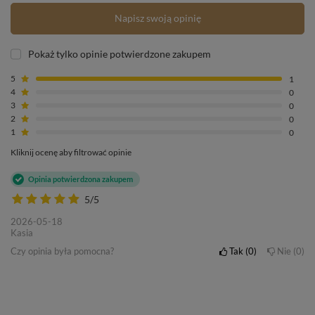
Napisz swoją opinię
Pokaż tylko opinie potwierdzone zakupem
5
1
4
0
3
0
2
0
1
0
Kliknij ocenę aby filtrować opinie
Opinia potwierdzona zakupem
5/5
2026-05-18
Kasia
Czy opinia była pomocna?
Tak
0
Nie
0