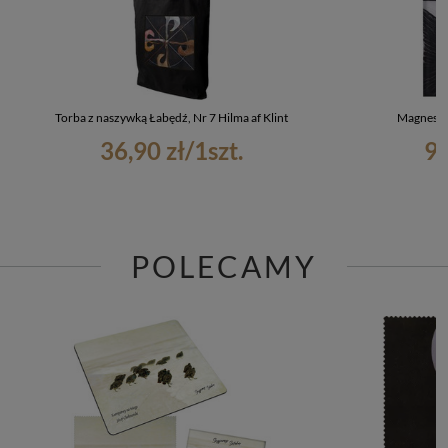
Torba z naszywką Łabędź, Nr 7 Hilma af Klint
Magnes Ła
36,90 zł
/
1
szt.
9,
POLECAMY