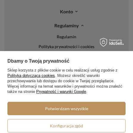
Konto
Regulaminy
Regulamin
Polityka prywatności i cookies
Lista form płatności
Dbamy o Twoją prywatność
Zasady dotyczące zwrotów
Sklep korzysta z plików cookie w celu realizacji usług zgodnie z
Formy dostawy
Polityką dotyczącą cookies
. Możesz określić warunki
przechowywania lub dostępu do cookie w Twojej przeglądarce.
Więcej informacji na temat warunków i prywatności można znaleźć
Media społecznościowe
także na stronie
Prywatność i warunki Google
.
Potwierdzam wszystkie
W sklepie prezentujemy ceny brutto (z VAT).
Konfiguracja zgód