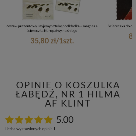
Zestaw prezentowy Szyjemy Sztukę podkładka + magnes +
Ściereczka do oku
ściereczka Kuropatwy na śniegu
8,
35,80 zł
/
1
szt.
OPINIE O KOSZULKA
ŁABĘDŹ, NR 1 HILMA
AF KLINT
5.00
Liczba wystawionych opinii: 1