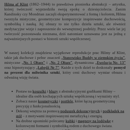
Hilma af Klint
(1862–1944) to prawdziwa pionierka abstrakcji – artystka,
której twórczość wyprzedziła swoją epokę o dziesięciolecia. Zanim
Kandinsky czy Mondrian zaczęli eksperymentować z formą i kolorem, Hilma
tworzyła mistyczne, geometryczne kompozycje inspirowane duchowością,
symboliką i nauką. Jej obrazy to nie tylko dzieła sztuki, ale również
medytacyjne wizje i zaproszenie do wewnętrznej podróży. Przez wiele lat jej
twórczość pozostawała nieznana, dziś natomiast uznawana jest za jedną z
najważniejszych postaci w historii sztuki współczesnej.
W naszej kolekcji znajdziesz wyjątkowe reprodukcje prac Hilmy af Klint,
takie jak duchowe i pełne znaczeń
„Stanowisko Buddy w ziemskim życiu”
,
mistyczne
„No. 1 Ołtarz”
i
„No. 2 Ołtarz”
, dynamiczna
„Ewolucja No. 13”
oraz hipnotyzujący
„Łabędź Nr 7”
. Każde z tych dzieł to doskonały
pomysł
na prezent dla miłośnika sztuki
, który ceni duchowy wymiar obrazu i
odważną wizję świata.
Postaw na
koszulki
i
bluzy
z abstrakcyjnymi grafikami Hilmy –
idealne dla osób kochających sztukę współczesną i wyrazisty styl.
Zobacz nasze
kosmetyczki
i
portfele
, które łączą geometryczną
precyzję z funkcjonalnością.
Dekoruj wnętrza za pomocą
poduszek dekoracyjnych
i
podkładek na
stół
– z motywami inspirowanymi metafizyką i energią.
Na drobne upominki polecamy
kubki
i
magnesy na lodówkę
z
kolorowymi formami i symboliką rodem z duchowego świata.