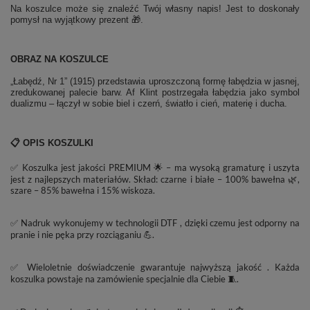
Na koszulce może się znaleźć Twój własny napis! Jest to doskonały
pomysł na wyjątkowy prezent 🎁.
OBRAZ NA KOSZULCE
„Łabędź, Nr 1” (1915) przedstawia uproszczoną formę łabędzia w jasnej,
zredukowanej palecie barw. Af Klint postrzegała łabędzia jako symbol
dualizmu – łączył w sobie biel i czerń, światło i cień, materię i ducha.
📋 OPIS KOSZULKI
✅ Koszulka jest jakości PREMIUM 🌟 – ma wysoką gramaturę i uszyta
jest z najlepszych materiałów. Skład: czarne i białe – 100% bawełna 🌿,
szare – 85% bawełna i 15% wiskoza.
✅ Nadruk wykonujemy w technologii DTF , dzięki czemu jest odporny na
pranie i nie pęka przy rozciąganiu 💪.
✅ Wieloletnie doświadczenie gwarantuje najwyższą jakość . Każda
koszulka powstaje na zamówienie specjalnie dla Ciebie 🧵.