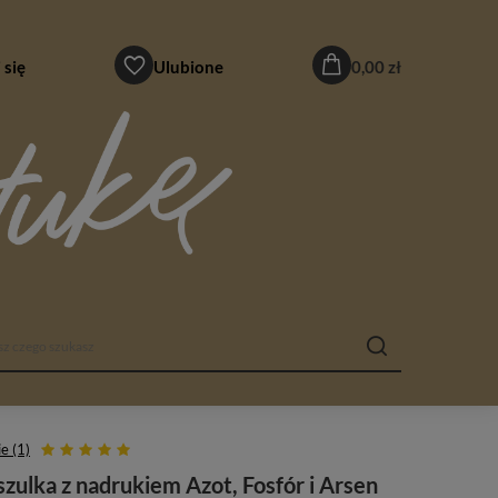
 się
Ulubione
0,00 zł
e (1)
zulka z nadrukiem Azot, Fosfór i Arsen