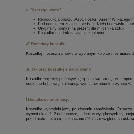
✅ Dlaczego warto?
Reprodukcja obrazu „Azot, Fosfór i Arsen” Witkacego n
Pod nadrukiem znajduje się tytuł dzieła i nazwisko auto
Oryginalny pomysł na prezent dla miłośnika sztuki.
Koszulka i nadruk są wysokiej jakości.
📏 Rozmiary koszulki
Koszulkę możesz zamówić w wybranym kolorze i rozmiarze dos
🧺 Jak prać koszulkę z nadrukiem?
Koszulkę najlepiej prać wywiniętą na lewą stronę, w tempe
suszarce bębnowej. Tolerancja wymiarów produktu wynosi +/-
ℹ️ Dodatkowe informacje
Koszulkę wyprodukujemy po złożeniu zamówienia. Oznacza to
wynosi około 1–2 dni robocze, jednak w wyjątkowych sytuacja
przedmiotu może się nieznacznie różnić ze względu na ustawi