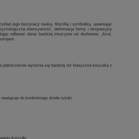
ład jego fascynacji nauką, filozofią i symboliką, ujawniając
psychologiczna intensywność, deformacja formy i ekspresyjny
ając odbierać obraz bardziej intuicyjnie niż dosłownie. „Azot,
astrojem.
 jednocześnie wyróżnia się bardziej niż klasyczna koszulka z
u nawiązuje do konkretnego dzieła sztuki.
waniu koszulki.