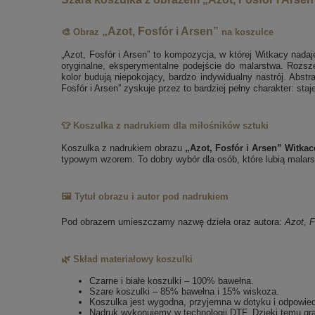
„Azot, Fosfór i Arsen”
🎨 Obraz
na koszulce
„Azot, Fosfór i Arsen” to kompozycja, w której Witkacy nada
oryginalne, eksperymentalne podejście do malarstwa. Rozsze
kolor budują niepokojący, bardzo indywidualny nastrój. Abstra
Fosfór i Arsen” zyskuje przez to bardziej pełny charakter: sta
👕 Koszulka z nadrukiem dla miłośników sztuki
Koszulka z nadrukiem obrazu
„Azot, Fosfór i Arsen” Witka
typowym wzorem. To dobry wybór dla osób, które lubią malarst
🖼️ Tytuł obrazu i autor pod nadrukiem
Pod obrazem umieszczamy nazwę dzieła oraz autora:
Azot, F
🌿 Skład materiałowy koszulki
Czarne i białe koszulki – 100% bawełna.
Szare koszulki – 85% bawełna i 15% wiskoza.
Koszulka jest wygodna, przyjemna w dotyku i odpowie
Nadruk wykonujemy w technologii DTF. Dzięki temu gra