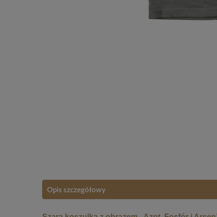
Opis szczegółowy
Szara koszulka z obrazem „Azot, Fosfór i Arsen