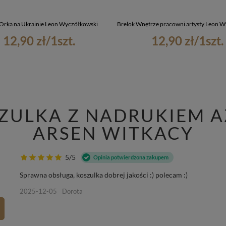
 Orka na Ukrainie Leon Wyczółkowski
Brelok Wnętrze pracowni artysty Leon 
12,90 zł
/
1
szt.
12,90 zł
/
1
szt.
ZULKA Z NADRUKIEM A
ARSEN WITKACY
5/5
Opinia potwierdzona zakupem
Sprawna obsługa, koszulka dobrej jakości :) polecam :)
2025-12-05
Dorota