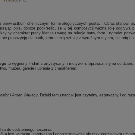
je pierwiastkom chemicznym formę alegorycznych postaci. Obraz stanowi przyk
rzając opis, dobrze podkreślić, że w tej kompozycji ważną rolę odgrywa 
kcyjny charakter pracy kieruje uwagę na relacje barw, form i rytmów, pozwal
je się propozycją dla osób, które cenią sztukę z wyraźnym stylem, historią i n
cego
to wygodny T-shirt z artystycznym motywem. Sprawdzi się na co dzień, a
wo, muzea, galerie i ubrania z charakterem.
osfór i Arsen
Witkacy
. Dzięki temu nadruk jest czytelny, estetyczny i od raz
dnia do codziennego noszenia.
fika jest wyraźna, estetyczna i dobrze sprawdza się przy codziennym użytko