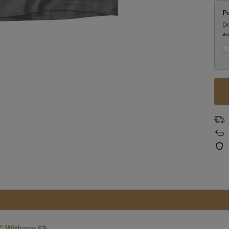
P
Do
au
” Witkacy 👕