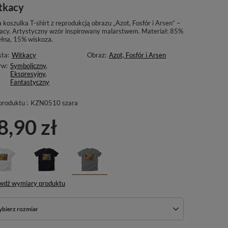
tkacy
 koszulka T-shirt z reprodukcją obrazu „Azot, Fosfór i Arsen” –
acy. Artystyczny wzór inspirowany malarstwem. Materiał: 85%
łna, 15% wiskoza.
sta:
Witkacy
Obraz:
Azot, Fosfór i Arsen
yw:
Symboliczny
,
Ekspresyjny
,
Fantastyczny
produktu :
KZN0510 szara
8,90 zł
wdź wymiary produktu
bierz rozmiar