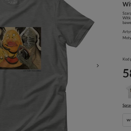
Wi
Szara
Witk
bawe
Arty
Mot
Kod 
5
Spra
Wy