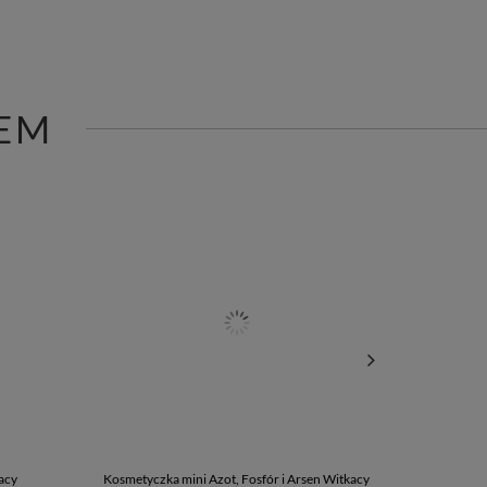
EM
acy
Kosmetyczka mini Azot, Fosfór i Arsen Witkacy
Torba z na