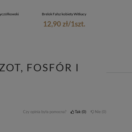
Wyczółkowski
Brelok Fałsz kobiety Witkacy
Brelok
12,90 zł
/
1
szt.
ZOT, FOSFÓR I
Czy opinia była pomocna?
Tak
0
Nie
0