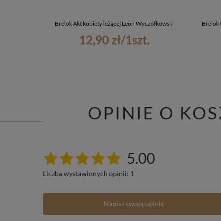
Brelok Akt kobiety leżącej Leon Wyczółkowski
Brelok
12,90 zł
/
1
szt.
OPINIE O KOS
5.00
Liczba wystawionych opinii: 1
Napisz swoją opinię