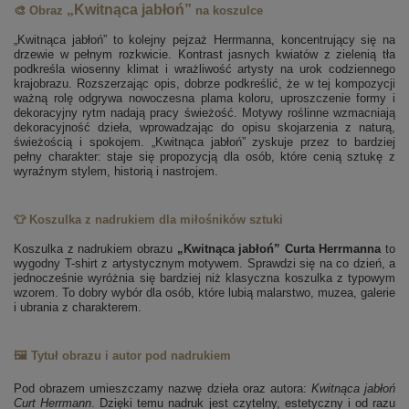
„Kwitnąca jabłoń”
🎨 Obraz
na koszulce
„Kwitnąca jabłoń” to kolejny pejzaż Herrmanna, koncentrujący się na
drzewie w pełnym rozkwicie. Kontrast jasnych kwiatów z zielenią tła
podkreśla wiosenny klimat i wrażliwość artysty na urok codziennego
krajobrazu. Rozszerzając opis, dobrze podkreślić, że w tej kompozycji
ważną rolę odgrywa nowoczesna plama koloru, uproszczenie formy i
dekoracyjny rytm nadają pracy świeżość. Motywy roślinne wzmacniają
dekoracyjność dzieła, wprowadzając do opisu skojarzenia z naturą,
świeżością i spokojem. „Kwitnąca jabłoń” zyskuje przez to bardziej
pełny charakter: staje się propozycją dla osób, które cenią sztukę z
wyraźnym stylem, historią i nastrojem.
👕 Koszulka z nadrukiem dla miłośników sztuki
Koszulka z nadrukiem obrazu
„Kwitnąca jabłoń” Curta Herrmanna
to
wygodny T-shirt z artystycznym motywem. Sprawdzi się na co dzień, a
jednocześnie wyróżnia się bardziej niż klasyczna koszulka z typowym
wzorem. To dobry wybór dla osób, które lubią malarstwo, muzea, galerie
i ubrania z charakterem.
🖼️ Tytuł obrazu i autor pod nadrukiem
Pod obrazem umieszczamy nazwę dzieła oraz autora:
Kwitnąca jabłoń
Curt Herrmann
. Dzięki temu nadruk jest czytelny, estetyczny i od razu