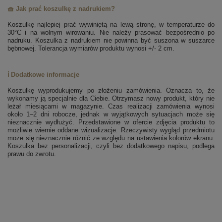
🧺 Jak prać koszulkę z nadrukiem?
Koszulkę najlepiej prać wywiniętą na lewą stronę, w temperaturze do
30°C i na wolnym wirowaniu. Nie należy prasować bezpośrednio po
nadruku. Koszulka z nadrukiem nie powinna być suszona w suszarce
bębnowej. Tolerancja wymiarów produktu wynosi +/- 2 cm.
ℹ️ Dodatkowe informacje
Koszulkę wyprodukujemy po złożeniu zamówienia. Oznacza to, że
wykonamy ją specjalnie dla Ciebie. Otrzymasz nowy produkt, który nie
leżał miesiącami w magazynie. Czas realizacji zamówienia wynosi
około 1–2 dni robocze, jednak w wyjątkowych sytuacjach może się
nieznacznie wydłużyć. Przedstawione w ofercie zdjęcia produktu to
możliwie wiernie oddane wizualizacje. Rzeczywisty wygląd przedmiotu
może się nieznacznie różnić ze względu na ustawienia kolorów ekranu.
Koszulka bez personalizacji, czyli bez dodatkowego napisu, podlega
prawu do zwrotu.