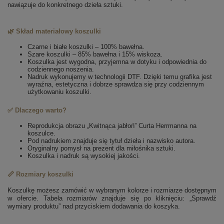
nawiązuje do konkretnego dzieła sztuki.
🌿 Skład materiałowy koszulki
Czarne i białe koszulki – 100% bawełna.
Szare koszulki – 85% bawełna i 15% wiskoza.
Koszulka jest wygodna, przyjemna w dotyku i odpowiednia do
codziennego noszenia.
Nadruk wykonujemy w technologii DTF. Dzięki temu grafika jest
wyraźna, estetyczna i dobrze sprawdza się przy codziennym
użytkowaniu koszulki.
✅ Dlaczego warto?
Reprodukcja obrazu „Kwitnąca jabłoń” Curta Herrmanna na
koszulce.
Pod nadrukiem znajduje się tytuł dzieła i nazwisko autora.
Oryginalny pomysł na prezent dla miłośnika sztuki.
Koszulka i nadruk są wysokiej jakości.
📏 Rozmiary koszulki
Koszulkę możesz zamówić w wybranym kolorze i rozmiarze dostępnym
w ofercie. Tabela rozmiarów znajduje się po kliknięciu: „Sprawdź
wymiary produktu” nad przyciskiem dodawania do koszyka.