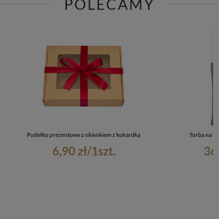
POLECAMY
Pudełko prezentowe z okienkiem z kokardką
Torba na ra
6,90 zł
/
1
szt.
36