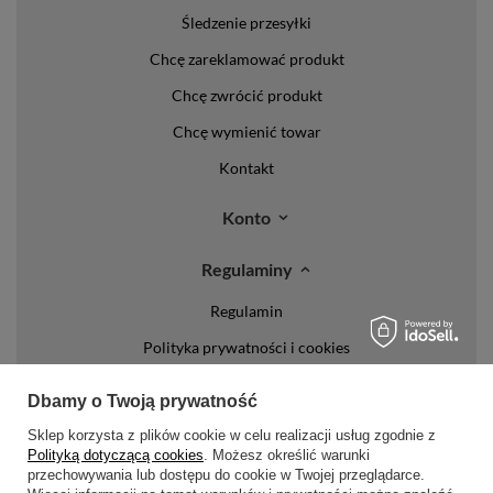
Śledzenie przesyłki
Chcę zareklamować produkt
Chcę zwrócić produkt
Chcę wymienić towar
Kontakt
Konto
Regulaminy
Regulamin
Polityka prywatności i cookies
Lista form płatności
Dbamy o Twoją prywatność
Zasady dotyczące zwrotów
Sklep korzysta z plików cookie w celu realizacji usług zgodnie z
Polityką dotyczącą cookies
. Możesz określić warunki
Formy dostawy
przechowywania lub dostępu do cookie w Twojej przeglądarce.