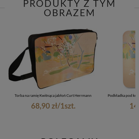
PRODUKTY Z TYM
OBRAZEM
Torba na ramię Kwitnąca jabłoń Curt Herrmann
Podkładka pod kub
68,90 zł
/
1
szt.
14