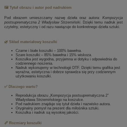
🖼️ Tytuł obrazu i autor pod nadrukiem
Pod obrazem umieszczamy nazwę dzieła oraz autora:
Kompozycja
postsuprematyczna 2
Władysław Strzemiński
. Dzięki temu nadruk jest
czytelny, estetyczny i od razu nawiązuje do konkretnego dzieła sztuki.
🌿 Skład materiałowy koszulki
Czarne i białe koszulki – 100% bawełna.
Szare koszulki – 85% bawełna i 15% wiskoza.
Koszulka jest wygodna, przyjemna w dotyku i odpowiednia do
codziennego noszenia.
Nadruk wykonujemy w technologii DTF. Dzięki temu grafika jest
wyraźna, estetyczna i dobrze sprawdza się przy codziennym
użytkowaniu koszulki.
✅ Dlaczego warto?
Reprodukcja obrazu „Kompozycja postsuprematyczna 2”
Władysława Strzemińskiego na koszulce.
Pod nadrukiem znajduje się tytuł dzieła i nazwisko autora.
Oryginalny pomysł na prezent dla miłośnika sztuki.
Koszulka i nadruk są wysokiej jakości.
📏 Rozmiary koszulki