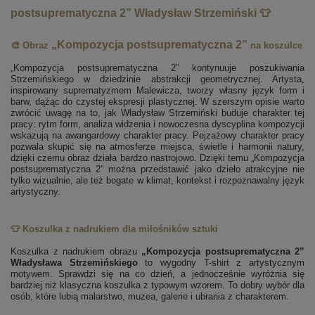
postsuprematyczna 2” Władysław Strzemiński 👕
„Kompozycja postsuprematyczna 2”
🎨 Obraz
na koszulce
„Kompozycja postsuprematyczna 2” kontynuuje poszukiwania
Strzemińskiego w dziedzinie abstrakcji geometrycznej. Artysta,
inspirowany suprematyzmem Malewicza, tworzy własny język form i
barw, dążąc do czystej ekspresji plastycznej. W szerszym opisie warto
zwrócić uwagę na to, jak Władysław Strzemiński buduje charakter tej
pracy: rytm form, analiza widzenia i nowoczesna dyscyplina kompozycji
wskazują na awangardowy charakter pracy. Pejzażowy charakter pracy
pozwala skupić się na atmosferze miejsca, świetle i harmonii natury,
dzięki czemu obraz działa bardzo nastrojowo. Dzięki temu „Kompozycja
postsuprematyczna 2” można przedstawić jako dzieło atrakcyjne nie
tylko wizualnie, ale też bogate w klimat, kontekst i rozpoznawalny język
artystyczny.
👕 Koszulka z nadrukiem dla miłośników sztuki
Koszulka z nadrukiem obrazu
„Kompozycja postsuprematyczna 2”
Władysława Strzemińskiego
to wygodny T-shirt z artystycznym
motywem. Sprawdzi się na co dzień, a jednocześnie wyróżnia się
bardziej niż klasyczna koszulka z typowym wzorem. To dobry wybór dla
osób, które lubią malarstwo, muzea, galerie i ubrania z charakterem.