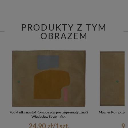
PRODUKTY Z TYM
OBRAZEM
Podkładka na stół Kompozycja postsuprematyczna 2
Magnes Kompozycj
Władysław Strzemiński
24,90 zł
/
1
szt.
9,