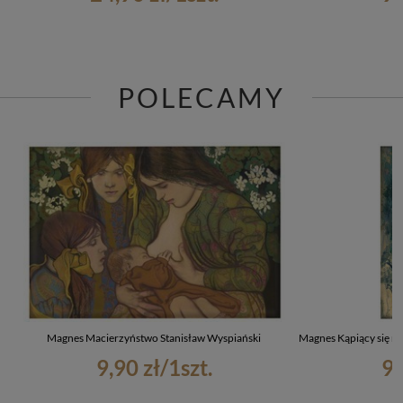
POLECAMY
Magnes Macierzyństwo Stanisław Wyspiański
Magnes Kąpiący się na
9,90 zł
/
1
szt.
9,