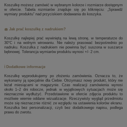
Koszulkę możesz zamówić w wybranym kolorze i rozmiarze dostępnym
w ofercie. Tabela rozmiarów znajduje się po kliknięciu: „Sprawdź
wymiary produktu” nad przyciskiem dodawania do koszyka.
🧺 Jak prać koszulkę z nadrukiem?
Koszulkę najlepiej prać wywiniętą na lewą stronę, w temperaturze do
30°C i na wolnym wirowaniu. Nie należy prasować bezpośrednio po
nadruku. Koszulka z nadrukiem nie powinna być suszona w suszarce
bębnowej. Tolerancja wymiarów produktu wynosi +/- 2 cm.
ℹ️ Dodatkowe informacje
Koszulkę wyprodukujemy po złożeniu zamówienia. Oznacza to, że
wykonamy ją specjalnie dla Ciebie. Otrzymasz nowy produkt, który nie
leżał miesiącami w magazynie. Czas realizacji zamówienia wynosi
około 1–2 dni robocze, jednak w wyjątkowych sytuacjach może się
nieznacznie wydłużyć. Przedstawione w ofercie zdjęcia produktu to
możliwie wiernie oddane wizualizacje. Rzeczywisty wygląd przedmiotu
może się nieznacznie różnić ze względu na ustawienia kolorów ekranu.
Koszulka bez personalizacji, czyli bez dodatkowego napisu, podlega
prawu do zwrotu.