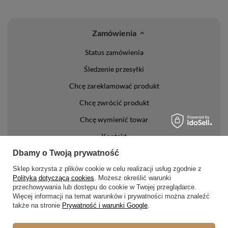
Zamówienia
Status zamówienia
Śledzenie przesyłki
Chcę zareklamować produkt
Chcę zwrócić produkt
Chcę wymienić towar
Kontakt
Dbamy o Twoją prywatność
Konto
Sklep korzysta z plików cookie w celu realizacji usług zgodnie z
Polityką dotyczącą cookies
. Możesz określić warunki
Regulaminy
przechowywania lub dostępu do cookie w Twojej przeglądarce.
Więcej informacji na temat warunków i prywatności można znaleźć
Regulamin
także na stronie
Prywatność i warunki Google
.
Polityka prywatności i cookies