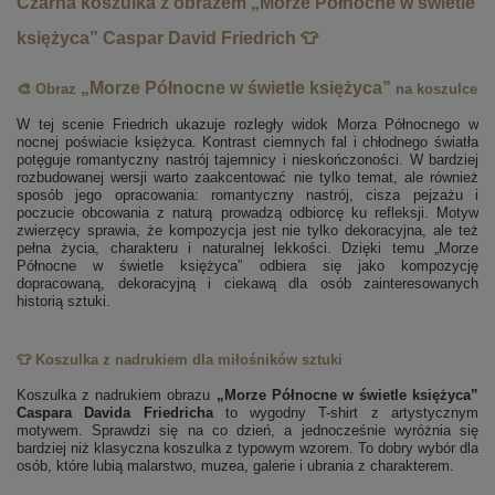
Czarna koszulka z obrazem „Morze Północne w świetle
księżyca” Caspar David Friedrich 👕
„Morze Północne w świetle księżyca”
🎨 Obraz
na koszulce
W tej scenie Friedrich ukazuje rozległy widok Morza Północnego w
nocnej poświacie księżyca. Kontrast ciemnych fal i chłodnego światła
potęguje romantyczny nastrój tajemnicy i nieskończoności. W bardziej
rozbudowanej wersji warto zaakcentować nie tylko temat, ale również
sposób jego opracowania: romantyczny nastrój, cisza pejzażu i
poczucie obcowania z naturą prowadzą odbiorcę ku refleksji. Motyw
zwierzęcy sprawia, że kompozycja jest nie tylko dekoracyjna, ale też
pełna życia, charakteru i naturalnej lekkości. Dzięki temu „Morze
Północne w świetle księżyca” odbiera się jako kompozycję
dopracowaną, dekoracyjną i ciekawą dla osób zainteresowanych
historią sztuki.
👕 Koszulka z nadrukiem dla miłośników sztuki
Koszulka z nadrukiem obrazu
„Morze Północne w świetle księżyca”
Caspara Davida Friedricha
to wygodny T-shirt z artystycznym
motywem. Sprawdzi się na co dzień, a jednocześnie wyróżnia się
bardziej niż klasyczna koszulka z typowym wzorem. To dobry wybór dla
osób, które lubią malarstwo, muzea, galerie i ubrania z charakterem.