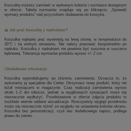
Koszulkę możesz zamówić w wybranym kolorze i rozmiarze dostępnym
w ofercie. Tabela rozmiarów znajduje się po kliknięciu: „Sprawdź
wymiary produktu” nad przyciskiem dodawania do koszyka.
🧺 Jak prać koszulkę z nadrukiem?
Koszulkę najlepiej prać wywiniętą na lewą stronę, w temperaturze do
30°C i na wolnym wirowaniu. Nie należy prasować bezpośrednio po
nadruku. Koszulka z nadrukiem nie powinna być suszona w suszarce
bębnowej. Tolerancja wymiarów produktu wynosi +/- 2 cm.
ℹ️ Dodatkowe informacje
Koszulkę wyprodukujemy po złożeniu zamówienia. Oznacza to, że
wykonamy ją specjalnie dla Ciebie. Otrzymasz nowy produkt, który nie
leżał miesiącami w magazynie. Czas realizacji zamówienia wynosi
około 1–2 dni robocze, jednak w wyjątkowych sytuacjach może się
nieznacznie wydłużyć. Przedstawione w ofercie zdjęcia produktu to
możliwie wiernie oddane wizualizacje. Rzeczywisty wygląd przedmiotu
może się nieznacznie różnić ze względu na ustawienia kolorów ekranu.
Koszulka bez personalizacji, czyli bez dodatkowego napisu, podlega
prawu do zwrotu.