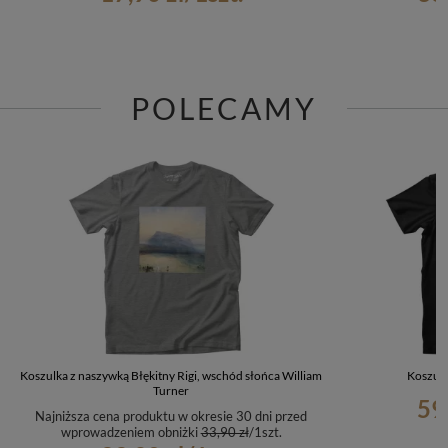
POLECAMY
Koszulka z naszywką Błękitny Rigi, wschód słońca William
Koszulk
Turner
59
Najniższa cena produktu w okresie 30 dni przed
wprowadzeniem obniżki
33,90 zł
/
1
szt.