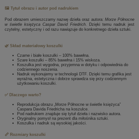
🖼️ Tytuł obrazu i autor pod nadrukiem
Pod obrazem umieszczamy nazwę dzieła oraz autora:
Morze Północne
w świetle księżyca
Caspar David Friedrich
. Dzięki temu nadruk jest
czytelny, estetyczny i od razu nawiązuje do konkretnego dzieła sztuki.
🌿 Skład materiałowy koszulki
Czarne i białe koszulki – 100% bawełna.
Szare koszulki – 85% bawełna i 15% wiskoza.
Koszulka jest wygodna, przyjemna w dotyku i odpowiednia do
codziennego noszenia.
Nadruk wykonujemy w technologii DTF. Dzięki temu grafika jest
wyraźna, estetyczna i dobrze sprawdza się przy codziennym
użytkowaniu koszulki.
✅ Dlaczego warto?
Reprodukcja obrazu „Morze Północne w świetle księżyca”
Caspara Davida Friedricha na koszulce.
Pod nadrukiem znajduje się tytuł dzieła i nazwisko autora.
Oryginalny pomysł na prezent dla miłośnika sztuki.
Koszulka i nadruk są wysokiej jakości.
📏 Rozmiary koszulki