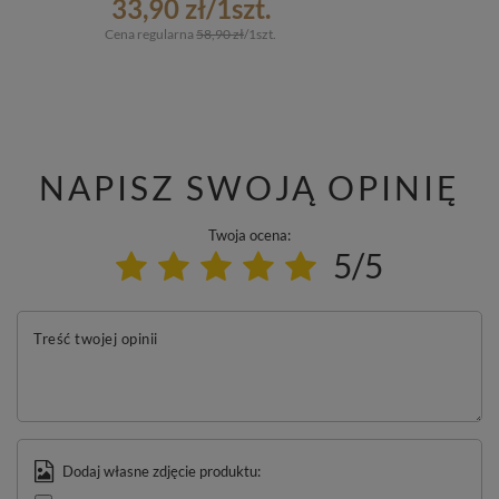
33,90 zł
/
1
szt.
Cena regularna
58,90 zł
/
1
szt.
NAPISZ SWOJĄ OPINIĘ
Twoja ocena:
5/5
Treść twojej opinii
Dodaj własne zdjęcie produktu: