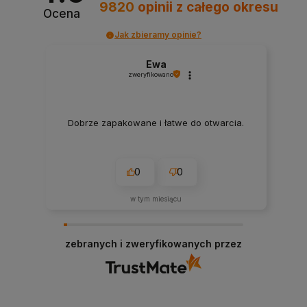
9820
opinii
z całego okresu
Ocena
Jak zbieramy opinie?
Ewa
zweryfikowano
Dobrze zapakowane i łatwe do otwarcia.
0
0
w tym miesiącu
zebranych i zweryfikowanych przez