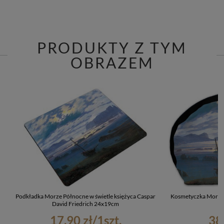
PRODUKTY Z TYM
OBRAZEM
Podkładka Morze Północne w świetle księżyca Caspar
Kosmetyczka Morze 
David Friedrich 24x19cm
17,90 zł
/
1
szt.
38