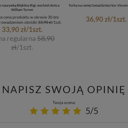
z naszywką Błękitny Rigi, wschód słońca
Torba na ramię Gwiaździsta Noc Vincen
William Turner
za cena produktu w okresie 30 dni
36,90 zł
/
1
szt.
rowadzeniem obniżki
33,90 zł
/
1
szt.
33,90 zł
/
1
szt.
a regularna
58,90
zł
/
1
szt.
NAPISZ SWOJĄ OPINIĘ
Twoja ocena:
5/5