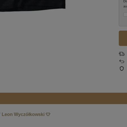
Do
au
” Leon Wyczółkowski 👕