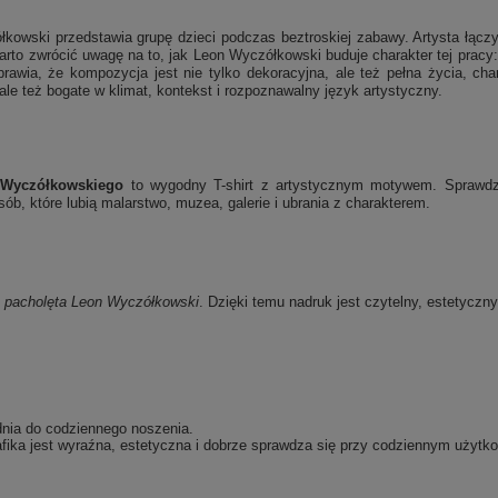
kowski przedstawia grupę dzieci podczas beztroskiej zabawy. Artysta łączy 
arto zwrócić uwagę na to, jak Leon Wyczółkowski buduje charakter tej pracy:
awia, że kompozycja jest nie tylko dekoracyjna, ale też pełna życia, chara
 ale też bogate w klimat, kontekst i rozpoznawalny język artystyczny.
 Wyczółkowskiego
to wygodny T-shirt z artystycznym motywem. Sprawdzi 
b, które lubią malarstwo, muzea, galerie i ubrania z charakterem.
 pacholęta
Leon Wyczółkowski
. Dzięki temu nadruk jest czytelny, estetyczny
dnia do codziennego noszenia.
fika jest wyraźna, estetyczna i dobrze sprawdza się przy codziennym użytko