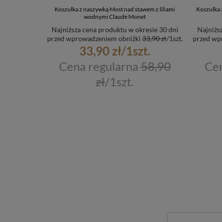
Koszulka z naszywką Most nad stawem z liliami
Koszulka 
wodnymi Claude Monet
Najniższa cena produktu w okresie 30 dni
Najniżs
przed wprowadzeniem obniżki
33,90 zł
/
1
szt.
przed wp
33,90 zł
/
1
szt.
Cena regularna
58,90
Cen
zł
/
1
szt.