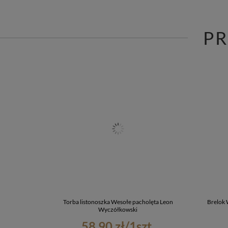
P
Torba listonoszka Wesołe pacholęta Leon
Brelok 
Wyczółkowski
58,90 zł
/
1
szt.