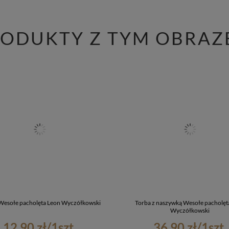
RODUKTY Z TYM OBRAZ
Wesołe pacholęta Leon Wyczółkowski
Torba z naszywką Wesołe pacholęt
Wyczółkowski
12,90 zł
/
1
szt.
36,90 zł
/
1
szt.