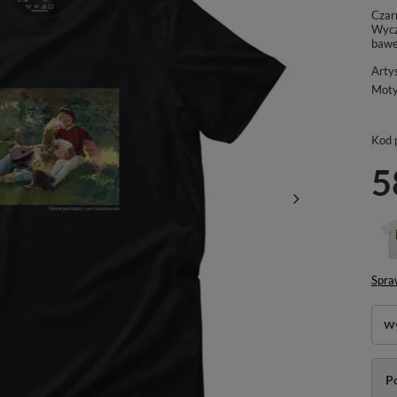
Czar
Wycz
bawe
Arty
Mot
Kod 
5
Spra
Wy
P