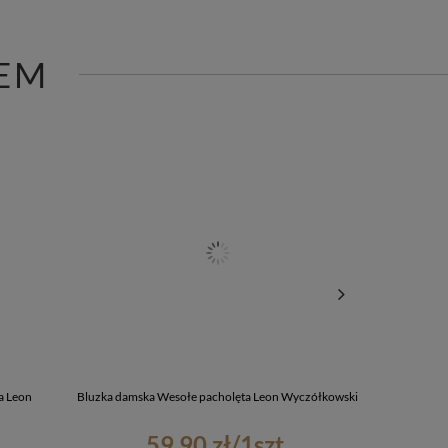
EM
a Leon
Bluzka damska Wesołe pacholęta Leon Wyczółkowski
Kosmety
59,90 zł
/
1
szt.