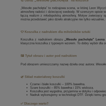
„Wesołe pacholęta”
🎨 Obraz
na koszulce
„Wesołe pacholęta” to rodzajowa scena, w której Leon Wyczół
atmosferę radości i dziecięcej swobody. W szerszym opisie w
łączą realizm z młodopolską atmosferą. Motyw zwierzęcy spr
można przedstawić jako dzieło atrakcyjne nie tylko wizualnie,
👕 Koszulka z nadrukiem dla miłośników sztuki
Koszulka z nadrukiem obrazu
„Wesołe pacholęta” Leona
klasyczna koszulka z typowym wzorem. To dobry wybór dla osó
🖼️ Tytuł obrazu i autor pod nadrukiem
Pod obrazem umieszczamy nazwę dzieła oraz autora:
Wesołe
🌿 Skład materiałowy koszulki
Czarne i białe koszulki – 100% bawełna.
Szare koszulki – 85% bawełna i 15% wiskoza.
Koszulka jest wygodna, przyjemna w dotyku i odpowie
Nadruk wykonujemy w technologii DTF. Dzięki temu gra
✅ Dlaczego warto?