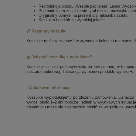
Reprodukcja obrazu „Wesołe pacholęta” Leona Wyczół
Pod nadrukiem znajduje się tytuł dzieła i nazwisko auto
Oryginalny pomysł na prezent dla miłośnika sztuki.
Koszulka i nadruk są wysokiej jakości.
📏 Rozmiary koszulki
Koszulkę możesz zamówić w wybranym kolorze i rozmiarze dos
🧺 Jak prać koszulkę z nadrukiem?
Koszulkę najlepiej prać wywiniętą na lewą stronę, w tempe
suszarce bębnowej. Tolerancja wymiarów produktu wynosi +/-
ℹ️ Dodatkowe informacje
Koszulkę wyprodukujemy po złożeniu zamówienia. Oznacza to
wynosi około 1–2 dni robocze, jednak w wyjątkowych sytuacja
przedmiotu może się nieznacznie różnić ze względu na ustawi