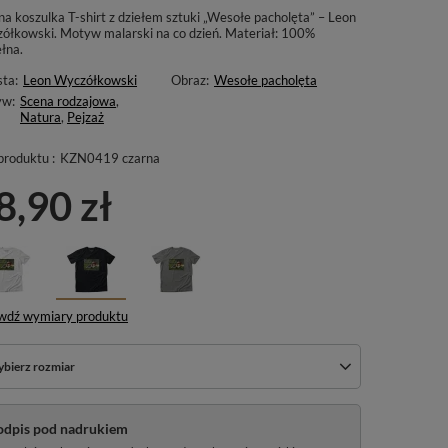
na koszulka T-shirt z dziełem sztuki „Wesołe pacholęta” – Leon
ółkowski. Motyw malarski na co dzień. Materiał: 100%
łna.
sta:
Leon Wyczółkowski
Obraz:
Wesołe pacholęta
yw:
Scena rodzajowa
,
Natura
,
Pejzaż
produktu :
KZN0419 czarna
8,90 zł
wdź wymiary produktu
bierz rozmiar
odpis pod nadrukiem