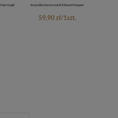
t Van Gogh
Koszulka Nocne marki Edward Hopper
Koszulka z 
59,90 zł
/
1
szt.