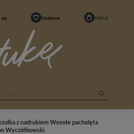
 się
Ulubione
0,00 zł
zulka z nadrukiem Wesołe pacholęta
on Wyczółkowski