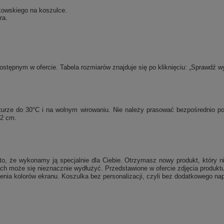
kowskiego na koszulce.
ra.
tępnym w ofercie. Tabela rozmiarów znajduje się po kliknięciu: „Sprawdź w
raturze do 30°C i na wolnym wirowaniu. Nie należy prasować bezpośrednio 
 2 cm.
, że wykonamy ją specjalnie dla Ciebie. Otrzymasz nowy produkt, który ni
ch może się nieznacznie wydłużyć. Przedstawione w ofercie zdjęcia produktu
enia kolorów ekranu. Koszulka bez personalizacji, czyli bez dodatkowego nap