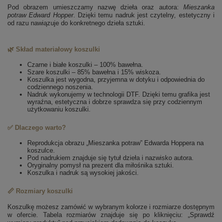
Pod obrazem umieszczamy nazwę dzieła oraz autora:
Mieszanka
potraw
Edward Hopper
. Dzięki temu nadruk jest czytelny, estetyczny i
od razu nawiązuje do konkretnego dzieła sztuki.
🌿 Skład materiałowy koszulki
Czarne i białe koszulki – 100% bawełna.
Szare koszulki – 85% bawełna i 15% wiskoza.
Koszulka jest wygodna, przyjemna w dotyku i odpowiednia do
codziennego noszenia.
Nadruk wykonujemy w technologii DTF. Dzięki temu grafika jest
wyraźna, estetyczna i dobrze sprawdza się przy codziennym
użytkowaniu koszulki.
✅ Dlaczego warto?
Reprodukcja obrazu „Mieszanka potraw” Edwarda Hoppera na
koszulce.
Pod nadrukiem znajduje się tytuł dzieła i nazwisko autora.
Oryginalny pomysł na prezent dla miłośnika sztuki.
Koszulka i nadruk są wysokiej jakości.
📏 Rozmiary koszulki
Koszulkę możesz zamówić w wybranym kolorze i rozmiarze dostępnym
w ofercie. Tabela rozmiarów znajduje się po kliknięciu: „Sprawdź