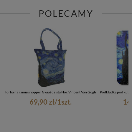
POLECAMY
Torba na ramię shopper Gwiaździsta Noc Vincent Van Gogh
Podkładka pod kube
69,90 zł
/
1
szt.
14