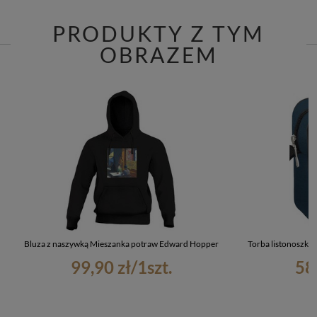
PRODUKTY Z TYM
OBRAZEM
Bluza z naszywką Mieszanka potraw Edward Hopper
Torba listonoszk
99,90 zł
/
1
szt.
58