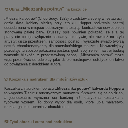
„Mieszanka potraw”
🎨 Obraz
na koszulce
„Mieszanka potraw” (Chop Suey, 1929) przedstawia scenę w restauracji,
gdzie dwie kobiety siedzą przy stoliku. Hopper podkreśla nastrój
odosobnienia w miejscu publicznym, stosując kontrastowe oświetlenie i
stonowaną paletę barw. Dłuższy opis powinien pokazać, że siła tej
pracy nie polega wyłącznie na samym motywie, ale również na stylu
artysty: cisza przestrzeni, samotność postaci i wyraziste światło tworzą
nastrój charakterystyczny dla amerykańskiego realizmu. Najważniejszy
pozostaje tu sposób pokazania postaci: gest, spojrzenie i nastrój budują
wrażenie bliskości z przedstawioną osobą. „Mieszanka potraw” może
więc przemówić do odbiorcy jako dzieło nastrojowe, estetyczne i łatwe
do powiązania z dorobkiem autora.
👕 Koszulka z nadrukiem dla miłośników sztuki
Koszulka z nadrukiem obrazu
„Mieszanka potraw” Edwarda Hoppera
to wygodny T-shirt z artystycznym motywem. Sprawdzi się na co dzień,
a jednocześnie wyróżnia się bardziej niż klasyczna koszulka z
typowym wzorem. To dobry wybór dla osób, które lubią malarstwo,
muzea, galerie i ubrania z charakterem.
🖼️ Tytuł obrazu i autor pod nadrukiem