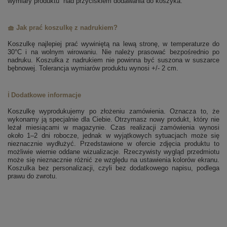
wymiary produktu” nad przyciskiem dodawania do koszyka.
🧺 Jak prać koszulkę z nadrukiem?
Koszulkę najlepiej prać wywiniętą na lewą stronę, w temperaturze do
30°C i na wolnym wirowaniu. Nie należy prasować bezpośrednio po
nadruku. Koszulka z nadrukiem nie powinna być suszona w suszarce
bębnowej. Tolerancja wymiarów produktu wynosi +/- 2 cm.
ℹ️ Dodatkowe informacje
Koszulkę wyprodukujemy po złożeniu zamówienia. Oznacza to, że
wykonamy ją specjalnie dla Ciebie. Otrzymasz nowy produkt, który nie
leżał miesiącami w magazynie. Czas realizacji zamówienia wynosi
około 1–2 dni robocze, jednak w wyjątkowych sytuacjach może się
nieznacznie wydłużyć. Przedstawione w ofercie zdjęcia produktu to
możliwie wiernie oddane wizualizacje. Rzeczywisty wygląd przedmiotu
może się nieznacznie różnić ze względu na ustawienia kolorów ekranu.
Koszulka bez personalizacji, czyli bez dodatkowego napisu, podlega
prawu do zwrotu.