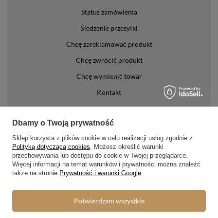
Status zamówienia
Śledzenie przesyłki
Chcę zareklamować produkt
Chcę zwrócić produkt
Chcę wymienić towar
Kontakt
Konto
Dbamy o Twoją prywatność
Regulaminy
Sklep korzysta z plików cookie w celu realizacji usług zgodnie z
Polityką dotyczącą cookies
. Możesz określić warunki
Regulamin
przechowywania lub dostępu do cookie w Twojej przeglądarce.
Więcej informacji na temat warunków i prywatności można znaleźć
Polityka prywatności i cookies
także na stronie
Prywatność i warunki Google
.
Lista form płatności
Potwierdzam wszystkie
Zasady dotyczące zwrotów