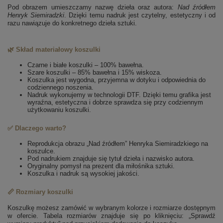
Pod obrazem umieszczamy nazwę dzieła oraz autora:
Nad źródłem
Henryk Siemiradzki
. Dzięki temu nadruk jest czytelny, estetyczny i od
razu nawiązuje do konkretnego dzieła sztuki.
🌿 Skład materiałowy koszulki
Czarne i białe koszulki – 100% bawełna.
Szare koszulki – 85% bawełna i 15% wiskoza.
Koszulka jest wygodna, przyjemna w dotyku i odpowiednia do
codziennego noszenia.
Nadruk wykonujemy w technologii DTF. Dzięki temu grafika jest
wyraźna, estetyczna i dobrze sprawdza się przy codziennym
użytkowaniu koszulki.
✅ Dlaczego warto?
Reprodukcja obrazu „Nad źródłem” Henryka Siemiradzkiego na
koszulce.
Pod nadrukiem znajduje się tytuł dzieła i nazwisko autora.
Oryginalny pomysł na prezent dla miłośnika sztuki.
Koszulka i nadruk są wysokiej jakości.
📏 Rozmiary koszulki
Koszulkę możesz zamówić w wybranym kolorze i rozmiarze dostępnym
w ofercie. Tabela rozmiarów znajduje się po kliknięciu: „Sprawdź