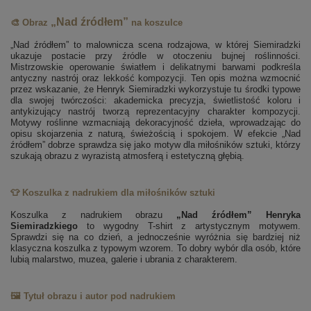
„Nad źródłem”
🎨 Obraz
na koszulce
„Nad źródłem” to malownicza scena rodzajowa, w której Siemiradzki
ukazuje postacie przy źródle w otoczeniu bujnej roślinności.
Mistrzowskie operowanie światłem i delikatnymi barwami podkreśla
antyczny nastrój oraz lekkość kompozycji. Ten opis można wzmocnić
przez wskazanie, że Henryk Siemiradzki wykorzystuje tu środki typowe
dla swojej twórczości: akademicka precyzja, świetlistość koloru i
antykizujący nastrój tworzą reprezentacyjny charakter kompozycji.
Motywy roślinne wzmacniają dekoracyjność dzieła, wprowadzając do
opisu skojarzenia z naturą, świeżością i spokojem. W efekcie „Nad
źródłem” dobrze sprawdza się jako motyw dla miłośników sztuki, którzy
szukają obrazu z wyrazistą atmosferą i estetyczną głębią.
👕 Koszulka z nadrukiem dla miłośników sztuki
Koszulka z nadrukiem obrazu
„Nad źródłem” Henryka
Siemiradzkiego
to wygodny T-shirt z artystycznym motywem.
Sprawdzi się na co dzień, a jednocześnie wyróżnia się bardziej niż
klasyczna koszulka z typowym wzorem. To dobry wybór dla osób, które
lubią malarstwo, muzea, galerie i ubrania z charakterem.
🖼️ Tytuł obrazu i autor pod nadrukiem