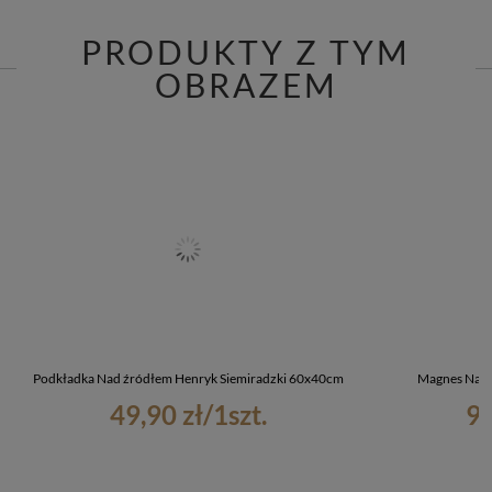
PRODUKTY Z TYM
OBRAZEM
Podkładka Nad źródłem Henryk Siemiradzki 60x40cm
Magnes Nad 
49,90 zł
/
1
szt.
9,