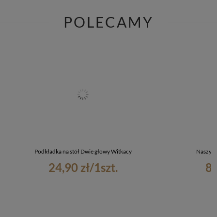
POLECAMY
Podkładka na stół Dwie głowy Witkacy
Naszywk
24,90 zł
/
1
szt.
8,