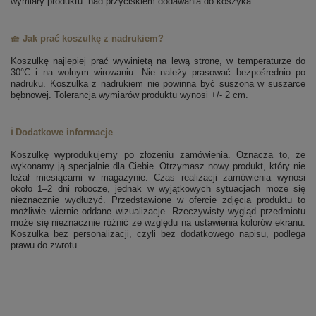
wymiary produktu” nad przyciskiem dodawania do koszyka.
🧺 Jak prać koszulkę z nadrukiem?
Koszulkę najlepiej prać wywiniętą na lewą stronę, w temperaturze do
30°C i na wolnym wirowaniu. Nie należy prasować bezpośrednio po
nadruku. Koszulka z nadrukiem nie powinna być suszona w suszarce
bębnowej. Tolerancja wymiarów produktu wynosi +/- 2 cm.
ℹ️ Dodatkowe informacje
Koszulkę wyprodukujemy po złożeniu zamówienia. Oznacza to, że
wykonamy ją specjalnie dla Ciebie. Otrzymasz nowy produkt, który nie
leżał miesiącami w magazynie. Czas realizacji zamówienia wynosi
około 1–2 dni robocze, jednak w wyjątkowych sytuacjach może się
nieznacznie wydłużyć. Przedstawione w ofercie zdjęcia produktu to
możliwie wiernie oddane wizualizacje. Rzeczywisty wygląd przedmiotu
może się nieznacznie różnić ze względu na ustawienia kolorów ekranu.
Koszulka bez personalizacji, czyli bez dodatkowego napisu, podlega
prawu do zwrotu.