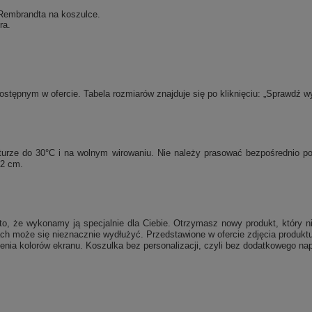
 Rembrandta na koszulce.
ra.
tępnym w ofercie. Tabela rozmiarów znajduje się po kliknięciu: „Sprawdź w
raturze do 30°C i na wolnym wirowaniu. Nie należy prasować bezpośrednio 
 2 cm.
, że wykonamy ją specjalnie dla Ciebie. Otrzymasz nowy produkt, który ni
ch może się nieznacznie wydłużyć. Przedstawione w ofercie zdjęcia produktu
enia kolorów ekranu. Koszulka bez personalizacji, czyli bez dodatkowego nap