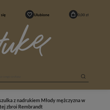
 się
Ulubione
0,00 zł
szulka z nadrukiem Młody mężczyzna w
tej zbroi Rembrandt