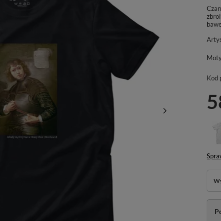
Czar
zbro
bawe
Arty
Mot
Kod 
5
Spra
Wy
P