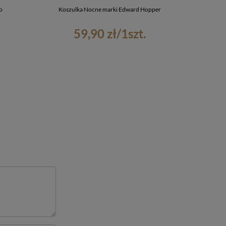
o
Koszulka Nocne marki Edward Hopper
Kubek Kur
59,90 zł
/
1
szt.