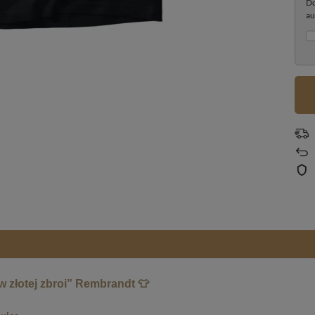
Do
au
 złotej zbroi” Rembrandt 👕