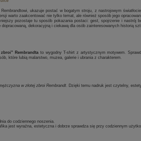
zulce
Rembrandtowi, ukazuje postać w bogatym stroju, z nastrojowym światłocie
rsji warto zaakcentować nie tylko temat, ale również sposób jego opracowan
iejszy pozostaje tu sposób pokazania postaci: gest, spojrzenie i nastrój b
 dopracowaną, dekoracyjną i ciekawą dla osób zainteresowanych historią szt
 zbroi” Rembrandta
to wygodny T-shirt z artystycznym motywem. Sprawdzi
b, które lubią malarstwo, muzea, galerie i ubrania z charakterem.
mężczyzna w złotej zbroi
Rembrandt
. Dzięki temu nadruk jest czytelny, este
dnia do codziennego noszenia.
fika jest wyraźna, estetyczna i dobrze sprawdza się przy codziennym użytko