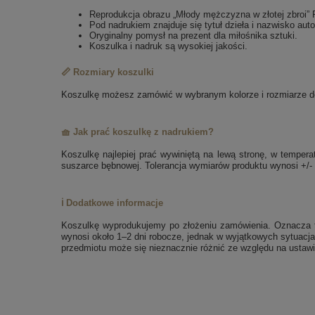
Reprodukcja obrazu „Młody mężczyzna w złotej zbroi”
Pod nadrukiem znajduje się tytuł dzieła i nazwisko auto
Oryginalny pomysł na prezent dla miłośnika sztuki.
Koszulka i nadruk są wysokiej jakości.
📏 Rozmiary koszulki
Koszulkę możesz zamówić w wybranym kolorze i rozmiarze dos
🧺 Jak prać koszulkę z nadrukiem?
Koszulkę najlepiej prać wywiniętą na lewą stronę, w tempe
suszarce bębnowej. Tolerancja wymiarów produktu wynosi +/-
ℹ️ Dodatkowe informacje
Koszulkę wyprodukujemy po złożeniu zamówienia. Oznacza to
wynosi około 1–2 dni robocze, jednak w wyjątkowych sytuacja
przedmiotu może się nieznacznie różnić ze względu na ustawi