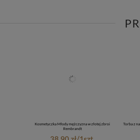
P
Kosmetyczka Młody mężczyzna w złotej zbroi
Torba z n
Rembrandt
38,90 zł
/
1
szt.