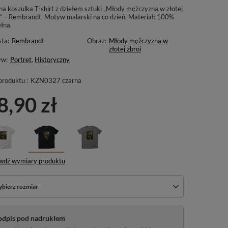
na koszulka T-shirt z dziełem sztuki „Młody mężczyzna w złotej
i” – Rembrandt. Motyw malarski na co dzień. Materiał: 100%
łna.
sta:
Rembrandt
Obraz:
Młody mężczyzna w
złotej zbroi
yw:
Portret
,
Historyczny
produktu :
KZN0327 czarna
8,90 zł
wdź wymiary produktu
bierz rozmiar
odpis pod nadrukiem