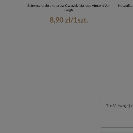
Ściereczka do okularów Gwiaździsta Noc Vincent Van
Koszulka
Gogh
8,90 zł
/
1
szt.
Treść twojej o