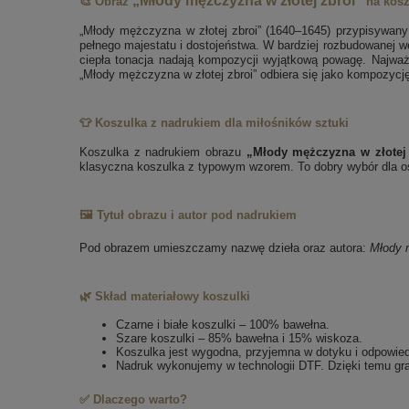
„Młody mężczyzna w złotej zbroi”
🎨 Obraz
na kos
„Młody mężczyzna w złotej zbroi” (1640–1645) przypisywany 
pełnego majestatu i dostojeństwa. W bardziej rozbudowanej we
ciepła tonacja nadają kompozycji wyjątkową powagę. Najważn
„Młody mężczyzna w złotej zbroi” odbiera się jako kompozycję
👕 Koszulka z nadrukiem dla miłośników sztuki
Koszulka z nadrukiem obrazu
„Młody mężczyzna w złotej
klasyczna koszulka z typowym wzorem. To dobry wybór dla osó
🖼️ Tytuł obrazu i autor pod nadrukiem
Pod obrazem umieszczamy nazwę dzieła oraz autora:
Młody 
🌿 Skład materiałowy koszulki
Czarne i białe koszulki – 100% bawełna.
Szare koszulki – 85% bawełna i 15% wiskoza.
Koszulka jest wygodna, przyjemna w dotyku i odpowie
Nadruk wykonujemy w technologii DTF. Dzięki temu gra
✅ Dlaczego warto?