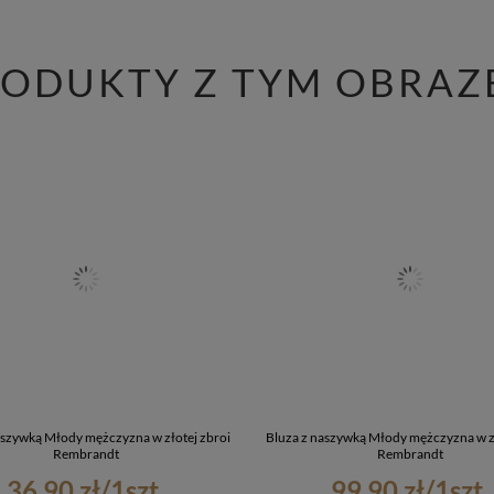
RODUKTY Z TYM OBRAZ
aszywką Młody mężczyzna w złotej zbroi
Bluza z naszywką Młody mężczyzna w zł
Rembrandt
Rembrandt
36,90 zł
/
1
szt.
99,90 zł
/
1
szt.