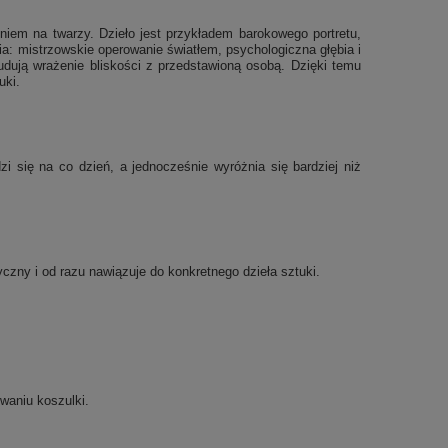
niem na twarzy. Dzieło jest przykładem barokowego portretu,
ia: mistrzowskie operowanie światłem, psychologiczna głębia i
udują wrażenie bliskości z przedstawioną osobą. Dzięki temu
uki.
 się na co dzień, a jednocześnie wyróżnia się bardziej niż
tyczny i od razu nawiązuje do konkretnego dzieła sztuki.
waniu koszulki.