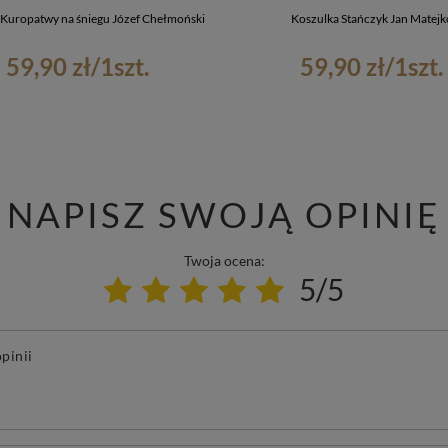
 Kuropatwy na śniegu Józef Chełmoński
Koszulka Stańczyk Jan Matejk
59,90 zł
/
1
szt.
59,90 zł
/
1
szt.
NAPISZ SWOJĄ OPINIĘ
Twoja ocena:
5/5
pinii