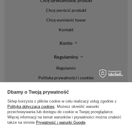
Chcę zareklamować produkt
Chcę zwrócić produkt
Chcę wymienić towar
Kontakt
Konto
Regulaminy
Regulamin
Polityka prywatności i cookies
Lista form płatności
Dbamy o Twoją prywatność
Zasady dotyczące zwrotów
Sklep korzysta z plików cookie w celu realizacji usług zgodnie z
Polityką dotyczącą cookies
. Możesz określić warunki
Formy dostawy
przechowywania lub dostępu do cookie w Twojej przeglądarce.
Więcej informacji na temat warunków i prywatności można znaleźć
Media społecznościowe
także na stronie
Prywatność i warunki Google
.