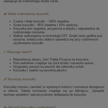
nawiązuje do konkretnego dzieła sztuki.
🌿 Skład materiałowy koszulki
Czarne i białe koszulki – 100% bawełna.
Szare koszulki – 85% bawełna i 15% wiskoza.
Koszulka jest wygodna, przyjemna w dotyku i odpowiednia do
codziennego noszenia.
Nadruk wykonujemy w technologii DTF. Dzięki temu grafika jest
wyraźna, estetyczna i dobrze sprawdza się przy codziennym
użytkowaniu koszulki.
✅ Dlaczego warto?
Reprodukcja obrazu „Sen” Pabla Picassa na koszulce.
Pod nadrukiem znajduje się tytuł dzieła i nazwisko autora.
Oryginalny pomysł na prezent dla miłośnika sztuki.
Koszulka i nadruk są wysokiej jakości.
📏 Rozmiary koszulki
Koszulkę możesz zamówić w wybranym kolorze i rozmiarze dostępnym
w ofercie. Tabela rozmiarów znajduje się po kliknięciu: „Sprawdź
wymiary produktu” nad przyciskiem dodawania do koszyka.
🧺 Jak prać koszulkę z nadrukiem?