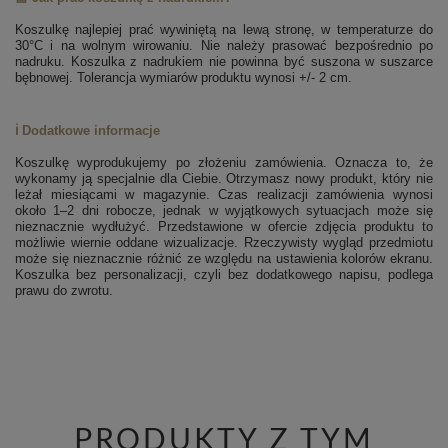
Koszulkę najlepiej prać wywiniętą na lewą stronę, w temperaturze do
30°C i na wolnym wirowaniu. Nie należy prasować bezpośrednio po
nadruku. Koszulka z nadrukiem nie powinna być suszona w suszarce
bębnowej. Tolerancja wymiarów produktu wynosi +/- 2 cm.
ℹ️ Dodatkowe informacje
Koszulkę wyprodukujemy po złożeniu zamówienia. Oznacza to, że
wykonamy ją specjalnie dla Ciebie. Otrzymasz nowy produkt, który nie
leżał miesiącami w magazynie. Czas realizacji zamówienia wynosi
około 1–2 dni robocze, jednak w wyjątkowych sytuacjach może się
nieznacznie wydłużyć. Przedstawione w ofercie zdjęcia produktu to
możliwie wiernie oddane wizualizacje. Rzeczywisty wygląd przedmiotu
może się nieznacznie różnić ze względu na ustawienia kolorów ekranu.
Koszulka bez personalizacji, czyli bez dodatkowego napisu, podlega
prawu do zwrotu.
PRODUKTY Z TYM