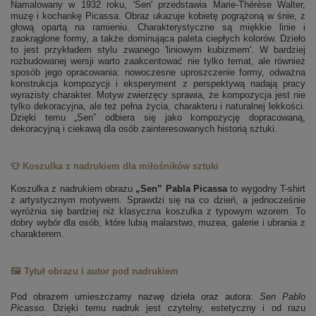
Namalowany w 1932 roku, 'Sen' przedstawia Marie-Thérèse Walter,
muzę i kochankę Picassa. Obraz ukazuje kobietę pogrążoną w śnie, z
głową opartą na ramieniu. Charakterystyczne są miękkie linie i
zaokrąglone formy, a także dominująca paleta ciepłych kolorów. Dzieło
to jest przykładem stylu zwanego 'liniowym kubizmem'. W bardziej
rozbudowanej wersji warto zaakcentować nie tylko temat, ale również
sposób jego opracowania: nowoczesne uproszczenie formy, odważna
konstrukcja kompozycji i eksperyment z perspektywą nadają pracy
wyrazisty charakter. Motyw zwierzęcy sprawia, że kompozycja jest nie
tylko dekoracyjna, ale też pełna życia, charakteru i naturalnej lekkości.
Dzięki temu „Sen” odbiera się jako kompozycję dopracowaną,
dekoracyjną i ciekawą dla osób zainteresowanych historią sztuki.
👕 Koszulka z nadrukiem dla miłośników sztuki
Koszulka z nadrukiem obrazu
„Sen” Pabla Picassa
to wygodny T-shirt
z artystycznym motywem. Sprawdzi się na co dzień, a jednocześnie
wyróżnia się bardziej niż klasyczna koszulka z typowym wzorem. To
dobry wybór dla osób, które lubią malarstwo, muzea, galerie i ubrania z
charakterem.
🖼️ Tytuł obrazu i autor pod nadrukiem
Pod obrazem umieszczamy nazwę dzieła oraz autora:
Sen
Pablo
Picasso
. Dzięki temu nadruk jest czytelny, estetyczny i od razu