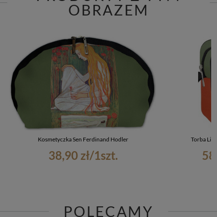
OBRAZEM
Kosmetyczka Sen Ferdinand Hodler
Torba List
38,90 zł
/
1
szt.
58
POLECAMY