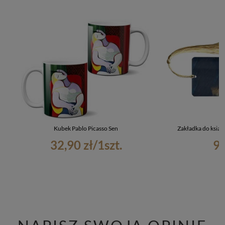
Kubek Pablo Picasso Sen
Zakładka do ksią
32,90 zł
/
1
szt.
9,