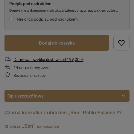
Podpis pod nadrukiem
Domyślnie wykonujemy nadruk z tytułem obrazu i nazwiskiem autora.
Nie chcę podpisu pod nadrukiem
Dodaj do koszyka
Darmowa i szybka dostawa
od
199,00 zł
14
dni na łatwy zwrot
Bezpieczne zakupy
Opis szczegółowy
Czarna koszulka z obrazem „Sen” Pablo Picasso 👕
„Sen”
🎨 Obraz
na koszulce