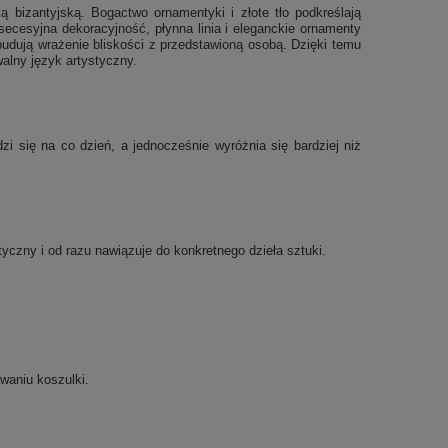
ką bizantyjską. Bogactwo ornamentyki i złote tło podkreślają
secesyjna dekoracyjność, płynna linia i eleganckie ornamenty
budują wrażenie bliskości z przedstawioną osobą. Dzięki temu
walny język artystyczny.
 się na co dzień, a jednocześnie wyróżnia się bardziej niż
etyczny i od razu nawiązuje do konkretnego dzieła sztuki.
waniu koszulki.