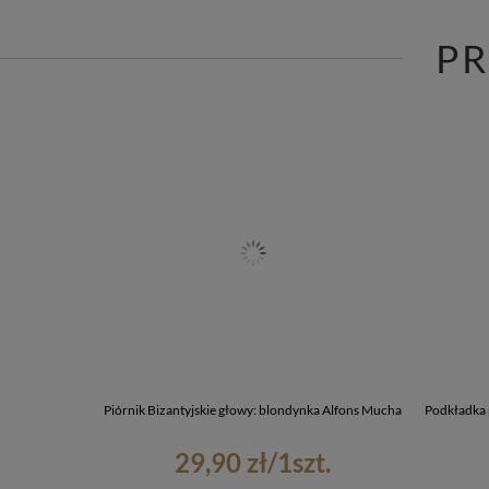
P
Piórnik Bizantyjskie głowy: blondynka Alfons Mucha
Podkładka 
29,90 zł
/
1
szt.