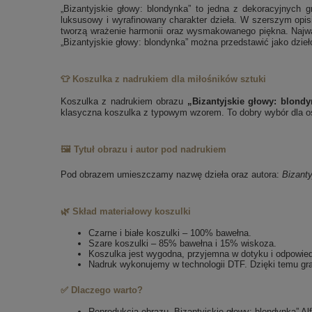
„Bizantyjskie głowy: blondynka” to jedna z dekoracyjnych gr
luksusowy i wyrafinowany charakter dzieła. W szerszym opisi
tworzą wrażenie harmonii oraz wysmakowanego piękna. Najważn
„Bizantyjskie głowy: blondynka” można przedstawić jako dzieło
👕 Koszulka z nadrukiem dla miłośników sztuki
Koszulka z nadrukiem obrazu
„Bizantyjskie głowy: blond
klasyczna koszulka z typowym wzorem. To dobry wybór dla osó
🖼️ Tytuł obrazu i autor pod nadrukiem
Pod obrazem umieszczamy nazwę dzieła oraz autora:
Bizanty
🌿 Skład materiałowy koszulki
Czarne i białe koszulki – 100% bawełna.
Szare koszulki – 85% bawełna i 15% wiskoza.
Koszulka jest wygodna, przyjemna w dotyku i odpowie
Nadruk wykonujemy w technologii DTF. Dzięki temu gra
✅ Dlaczego warto?
Reprodukcja obrazu „Bizantyjskie głowy: blondynka” A