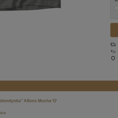
au
 blondynka” Alfons Mucha 👕
ulce