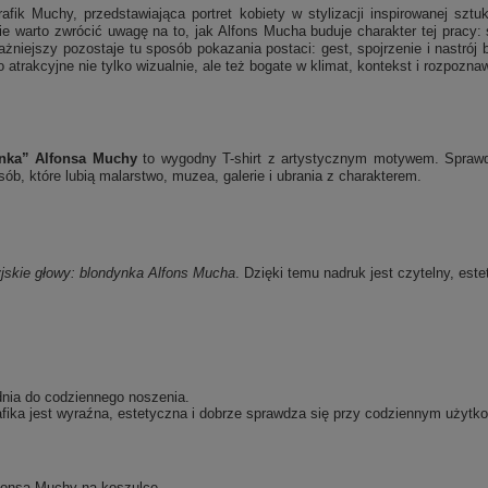
afik Muchy, przedstawiająca portret kobiety w stylizacji inspirowanej sztu
e warto zwrócić uwagę na to, jak Alfons Mucha buduje charakter tej pracy: 
iejszy pozostaje tu sposób pokazania postaci: gest, spojrzenie i nastrój 
 atrakcyjne nie tylko wizualnie, ale też bogate w klimat, kontekst i rozpozna
ynka” Alfonsa Muchy
to wygodny T-shirt z artystycznym motywem. Sprawdzi
b, które lubią malarstwo, muzea, galerie i ubrania z charakterem.
jskie głowy: blondynka
Alfons Mucha
. Dzięki temu nadruk jest czytelny, est
dnia do codziennego noszenia.
fika jest wyraźna, estetyczna i dobrze sprawdza się przy codziennym użytko
lfonsa Muchy na koszulce.