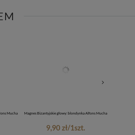
EM
lfons Mucha
Magnes Bizantyjskie głowy: blondynka Alfons Mucha
Worek Bizant
9,90 zł
/
1
szt.