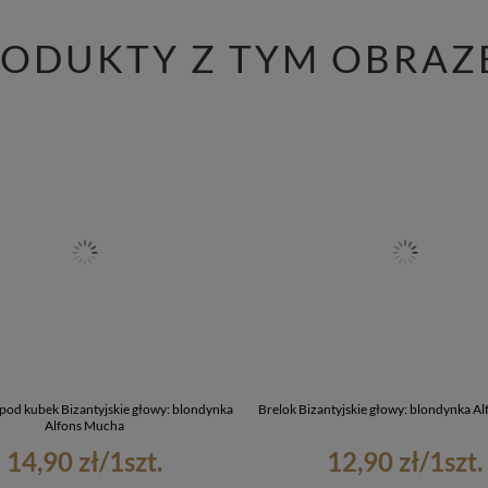
RODUKTY Z TYM OBRAZ
pod kubek Bizantyjskie głowy: blondynka
Brelok Bizantyjskie głowy: blondynka A
Alfons Mucha
14,90 zł
/
1
szt.
12,90 zł
/
1
szt.