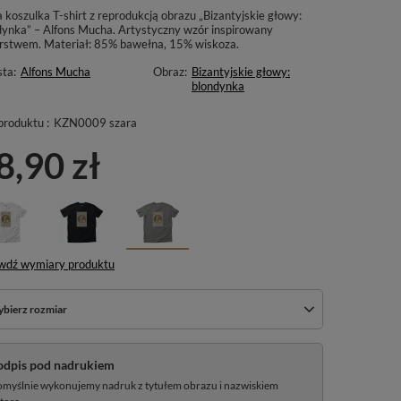
 koszulka T-shirt z reprodukcją obrazu „Bizantyjskie głowy:
dynka” – Alfons Mucha. Artystyczny wzór inspirowany
rstwem. Materiał: 85% bawełna, 15% wiskoza.
sta:
Alfons Mucha
Obraz:
Bizantyjskie głowy:
blondynka
produktu :
KZN0009 szara
8,90 zł
wdź wymiary produktu
bierz rozmiar
odpis pod nadrukiem
myślnie wykonujemy nadruk z tytułem obrazu i nazwiskiem