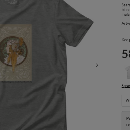
Szara
blon
mala
Arty
Kod 
5
Spra
Wy
P
Do