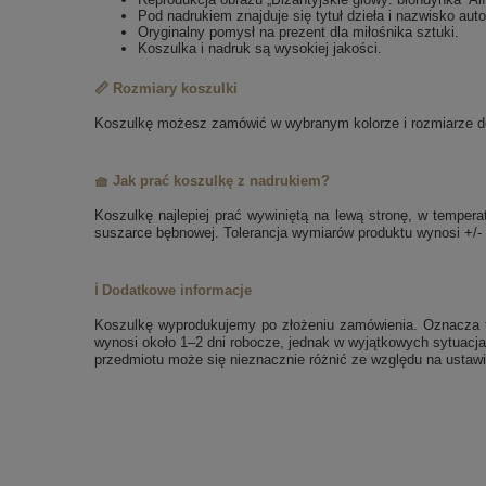
Pod nadrukiem znajduje się tytuł dzieła i nazwisko auto
Oryginalny pomysł na prezent dla miłośnika sztuki.
Koszulka i nadruk są wysokiej jakości.
📏 Rozmiary koszulki
Koszulkę możesz zamówić w wybranym kolorze i rozmiarze dos
🧺 Jak prać koszulkę z nadrukiem?
Koszulkę najlepiej prać wywiniętą na lewą stronę, w tempe
suszarce bębnowej. Tolerancja wymiarów produktu wynosi +/-
ℹ️ Dodatkowe informacje
Koszulkę wyprodukujemy po złożeniu zamówienia. Oznacza to
wynosi około 1–2 dni robocze, jednak w wyjątkowych sytuacja
przedmiotu może się nieznacznie różnić ze względu na ustawi