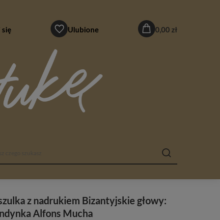
 się
Ulubione
0,00 zł
zulka z nadrukiem Bizantyjskie głowy:
ondynka Alfons Mucha