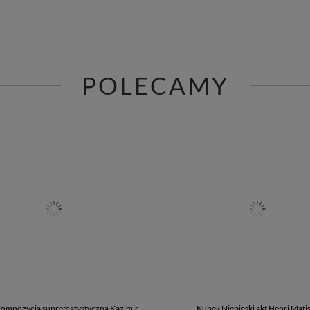
POLECAMY
Kompozycja suprematystyczna Kazimir
Kubek Niebieski akt Henri Mati