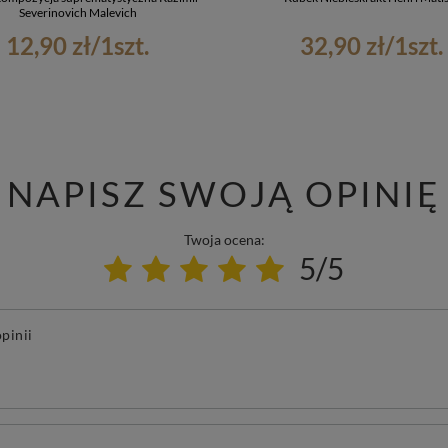
Severinovich Malevich
12,90 zł
/
1
szt.
32,90 zł
/
1
szt.
NAPISZ SWOJĄ OPINIĘ
Twoja ocena:
5/5
pinii