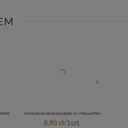
EM
f Klint
Ściereczka do okularów Łabędź, Nr 1 Hilma af Klint
Zakładka do
8,90 zł
/
1
szt.