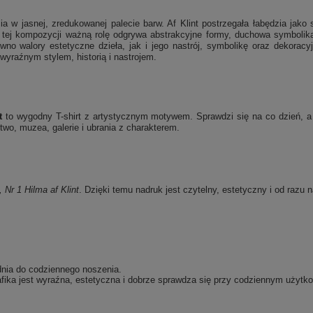
 w jasnej, zredukowanej palecie barw. Af Klint postrzegała łabędzia jako s
w tej kompozycji ważną rolę odgrywa abstrakcyjne formy, duchowa symbolika
o walory estetyczne dzieła, jak i jego nastrój, symbolikę oraz dekoracyjn
 wyraźnym stylem, historią i nastrojem.
t
to wygodny T-shirt z artystycznym motywem. Sprawdzi się na co dzień, a 
wo, muzea, galerie i ubrania z charakterem.
, Nr 1
Hilma af Klint
. Dzięki temu nadruk jest czytelny, estetyczny i od razu 
dnia do codziennego noszenia.
fika jest wyraźna, estetyczna i dobrze sprawdza się przy codziennym użytko