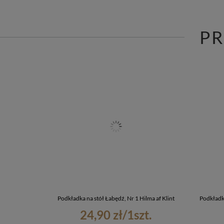
P
Podkładka na stół Łabędź, Nr 1 Hilma af Klint
Podkładka
24,90 zł
/
1
szt.