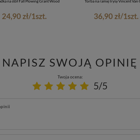
dka na stół Fall Plowing Grant Wood
Torba na ramię Irysy Vincent Van
24,90 zł
/
1
szt.
36,90 zł
/
1
szt.
NAPISZ SWOJĄ OPINIĘ
Twoja ocena:
5/5
pinii