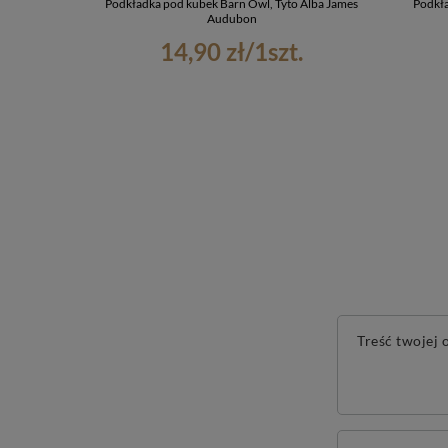
Podkładka pod kubek Barn Owl, Tyto Alba James
Podkła
Audubon
14,90 zł
/
1
szt.
Treść twojej o