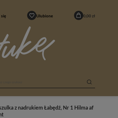
 się
Ulubione
0,00 zł
zulka z nadrukiem Łabędź, Nr 1 Hilma af
nt