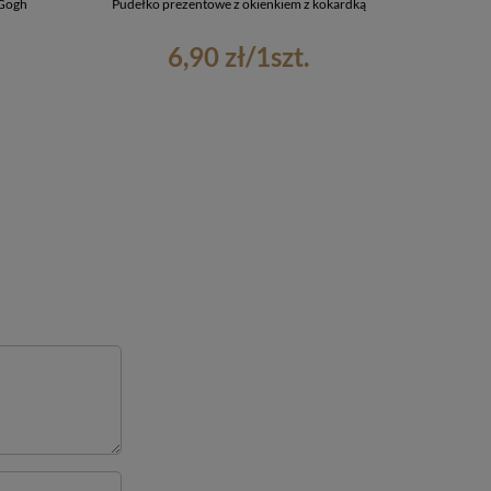
 Gogh
Pudełko prezentowe z okienkiem z kokardką
Koszulka Cza
6,90 zł
/
1
szt.