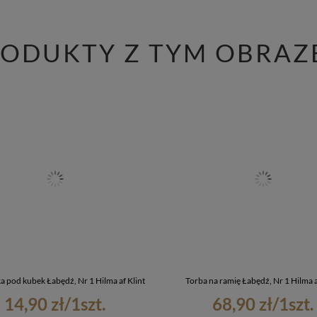
RODUKTY Z TYM OBRAZ
 pod kubek Łabędź, Nr 1 Hilma af Klint
Torba na ramię Łabędź, Nr 1 Hilma a
14,90 zł
/
1
szt.
68,90 zł
/
1
szt.