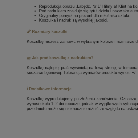
Reprodukcja obrazu „Łabędź, Nr 1” Hilmy af Klint na ko
Pod nadrukiem znajduje się tytuł dzieła i nazwisko auto
Oryginalny pomysł na prezent dla miłośnika sztuki.
Koszulka i nadruk są wysokiej jakości.
📏 Rozmiary koszulki
Koszulkę możesz zamówić w wybranym kolorze i rozmiarze dos
🧺 Jak prać koszulkę z nadrukiem?
Koszulkę najlepiej prać wywiniętą na lewą stronę, w tempe
suszarce bębnowej. Tolerancja wymiarów produktu wynosi +/-
ℹ️ Dodatkowe informacje
Koszulkę wyprodukujemy po złożeniu zamówienia. Oznacza to
wynosi około 1–2 dni robocze, jednak w wyjątkowych sytuacja
przedmiotu może się nieznacznie różnić ze względu na ustawi