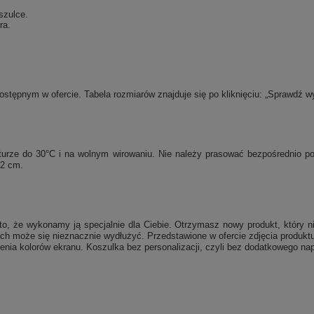
szulce.
ra.
tępnym w ofercie. Tabela rozmiarów znajduje się po kliknięciu: „Sprawdź w
raturze do 30°C i na wolnym wirowaniu. Nie należy prasować bezpośrednio 
 2 cm.
, że wykonamy ją specjalnie dla Ciebie. Otrzymasz nowy produkt, który ni
ch może się nieznacznie wydłużyć. Przedstawione w ofercie zdjęcia produktu
enia kolorów ekranu. Koszulka bez personalizacji, czyli bez dodatkowego nap