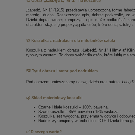
„Łabędź, Nr 1”
🎨 Obraz
na koszulce
„Łabędź, Nr 1” (1915) przedstawia uproszczoną formę łabędzia
materię i ducha. Rozszerzając opis, dobrze podkreślić, że 
Dzięki dopracowanej kompozycji opis może podkreślać zarówn
charakter: staje się propozycją dla osób, które cenią sztukę z
👕 Koszulka z nadrukiem dla miłośników sztuki
Koszulka z nadrukiem obrazu
„Łabędź, Nr 1” Hilmy af Klin
typowym wzorem. To dobry wybór dla osób, które lubią malarst
🖼️ Tytuł obrazu i autor pod nadrukiem
Pod obrazem umieszczamy nazwę dzieła oraz autora:
Łabędź
🌿 Skład materiałowy koszulki
Czarne i białe koszulki – 100% bawełna.
Szare koszulki – 85% bawełna i 15% wiskoza.
Koszulka jest wygodna, przyjemna w dotyku i odpowie
Nadruk wykonujemy w technologii DTF. Dzięki temu gra
✅ Dlaczego warto?