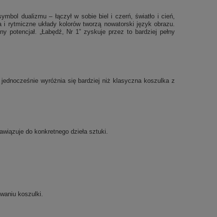
ymbol dualizmu – łączył w sobie biel i czerń, światło i cień,
 i rytmiczne układy kolorów tworzą nowatorski język obrazu.
y potencjał. „Łabędź, Nr 1” zyskuje przez to bardziej pełny
jednocześnie wyróżnia się bardziej niż klasyczna koszulka z
nawiązuje do konkretnego dzieła sztuki.
waniu koszulki.