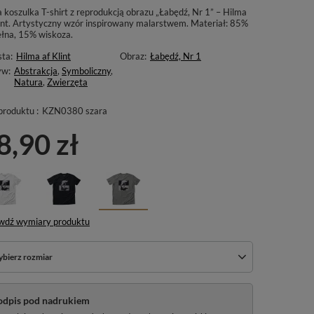
 koszulka T-shirt z reprodukcją obrazu „Łabędź, Nr 1” – Hilma
lint. Artystyczny wzór inspirowany malarstwem. Materiał: 85%
łna, 15% wiskoza.
sta:
Hilma af Klint
Obraz:
Łabędź, Nr 1
yw:
Abstrakcja
,
Symboliczny
,
Natura
,
Zwierzęta
produktu :
KZN0380 szara
8,90 zł
wdź wymiary produktu
bierz rozmiar
odpis pod nadrukiem