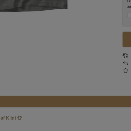
Do
au
f Klint 👕