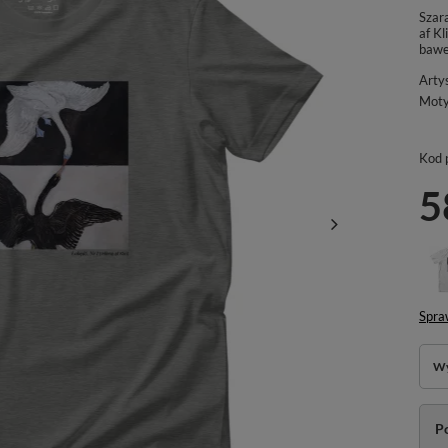
Szara
af K
bawe
Arty
Mot
Kod 
5
Spra
Wy
P