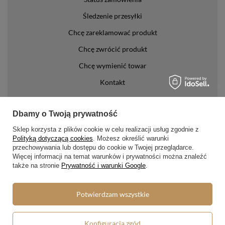
Śledzenie przesyłki
Chcę zareklamować produkt
Chcę zwrócić produkt
Chcę wymienić towar
Kontakt
Konto
Dbamy o Twoją prywatność
Regulaminy
Sklep korzysta z plików cookie w celu realizacji usług zgodnie z
Polityką dotyczącą cookies
. Możesz określić warunki
Regulamin
przechowywania lub dostępu do cookie w Twojej przeglądarce.
Więcej informacji na temat warunków i prywatności można znaleźć
Polityka prywatności i cookies
także na stronie
Prywatność i warunki Google
.
Lista form płatności
Potwierdzam wszystkie
Zasady dotyczące zwrotów
Formy dostawy
Konfiguracja zgód