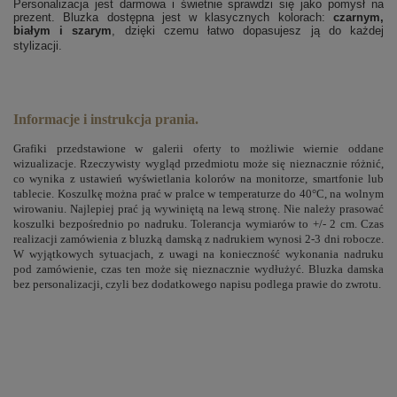
Personalizacja jest darmowa i świetnie sprawdzi się jako pomysł na
prezent. Bluzka dostępna jest w klasycznych kolorach:
czarnym,
białym i szarym
, dzięki czemu łatwo dopasujesz ją do każdej
stylizacji.
Informacje i instrukcja prania.
Grafiki przedstawione w galerii oferty to możliwie wiernie oddane
wizualizacje. Rzeczywisty wygląd przedmiotu może się nieznacznie różnić,
co wynika z ustawień wyświetlania kolorów na monitorze, smartfonie lub
tablecie. Koszulkę można prać w pralce w temperaturze do 40°C, na wolnym
wirowaniu. Najlepiej prać ją wywiniętą na lewą stronę. Nie należy prasować
koszulki bezpośrednio po nadruku. Tolerancja wymiarów to +/- 2 cm. Czas
realizacji zamówienia z bluzką damską z nadrukiem wynosi 2-3 dni robocze.
W wyjątkowych sytuacjach, z uwagi na konieczność wykonania nadruku
pod zamówienie, czas ten może się nieznacznie wydłużyć. Bluzka damska
bez personalizacji, czyli bez dodatkowego napisu podlega prawie do zwrotu.