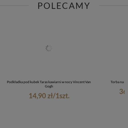
POLECAMY
Podkładka pod kubek Taras kawiarni w nocy Vincent Van
Torba na ra
Gogh
36
14,90 zł
/
1
szt.