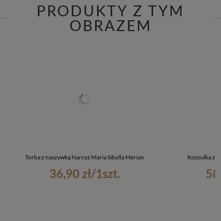
PRODUKTY Z TYM
OBRAZEM
Torba z naszywką Narcyz Maria Sibylla Merian
Koszulka z 
36,90 zł
/
1
szt.
58