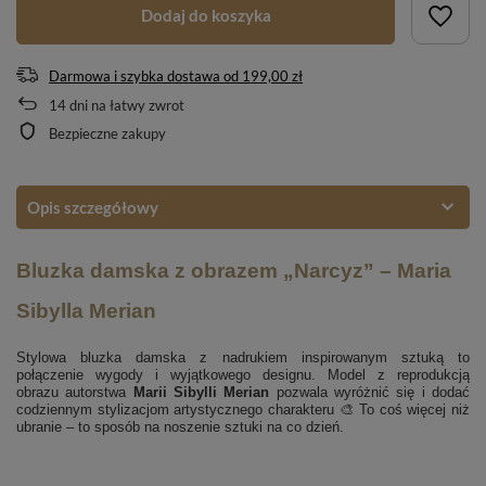
Dodaj do koszyka
Darmowa i szybka dostawa
od
199,00 zł
14
dni na łatwy zwrot
Bezpieczne zakupy
Opis szczegółowy
Bluzka damska z obrazem „Narcyz” – Maria
Sibylla Merian
Stylowa bluzka damska z nadrukiem inspirowanym sztuką to
połączenie wygody i wyjątkowego designu. Model z reprodukcją
obrazu autorstwa
Marii Sibylli Merian
pozwala wyróżnić się i dodać
codziennym stylizacjom artystycznego charakteru 🎨 To coś więcej niż
ubranie – to sposób na noszenie sztuki na co dzień.