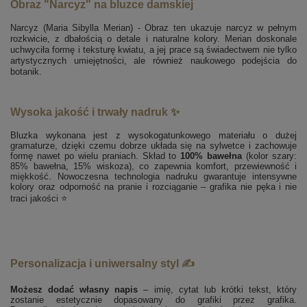
Obraz "Narcyz" na bluzce damskiej
Narcyz (Maria Sibylla Merian) - Obraz ten ukazuje narcyz w pełnym
rozkwicie, z dbałością o detale i naturalne kolory. Merian doskonale
uchwyciła formę i teksturę kwiatu, a jej prace są świadectwem nie tylko
artystycznych umiejętności, ale również naukowego podejścia do
botanik.
Wysoka jakość i trwały nadruk ✨
Bluzka wykonana jest z wysokogatunkowego materiału o dużej
gramaturze, dzięki czemu dobrze układa się na sylwetce i zachowuje
formę nawet po wielu praniach. Skład to
100% bawełna
(kolor szary:
85% bawełna, 15% wiskoza), co zapewnia komfort, przewiewność i
miękkość. Nowoczesna technologia nadruku gwarantuje intensywne
kolory oraz odporność na pranie i rozciąganie – grafika nie pęka i nie
traci jakości ⭐
Personalizacja i uniwersalny styl ✍️
Możesz dodać własny napis
– imię, cytat lub krótki tekst, który
zostanie estetycznie dopasowany do grafiki przez grafika.