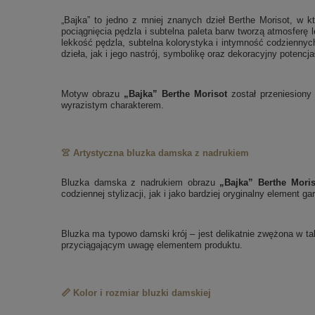
„Bajka” to jedno z mniej znanych dzieł Berthe Morisot, w k
pociągnięcia pędzla i subtelna paleta barw tworzą atmosferę 
lekkość pędzla, subtelna kolorystyka i intymność codzienny
dzieła, jak i jego nastrój, symbolikę oraz dekoracyjny potenc
Motyw obrazu
„Bajka” Berthe Morisot
został przeniesiony
wyrazistym charakterem.
👚 Artystyczna bluzka damska z nadrukiem
Bluzka damska z nadrukiem obrazu
„Bajka” Berthe Moris
codziennej stylizacji, jak i jako bardziej oryginalny element ga
Bluzka ma typowo damski krój – jest delikatnie zwężona w tal
przyciągającym uwagę elementem produktu.
📏 Kolor i rozmiar bluzki damskiej