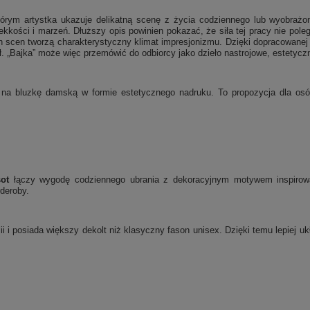
tórym artystka ukazuje delikatną scenę z życia codziennego lub wyobrażo
lekkości i marzeń. Dłuższy opis powinien pokazać, że siła tej pracy nie pol
ch scen tworzą charakterystyczny klimat impresjonizmu. Dzięki dopracowane
jał. „Bajka” może więc przemówić do odbiorcy jako dzieło nastrojowe, estetycz
 na bluzkę damską w formie estetycznego nadruku. To propozycja dla osób,
ot
łączy wygodę codziennego ubrania z dekoracyjnym motywem inspirowa
rderoby.
ii i posiada większy dekolt niż klasyczny fason unisex. Dzięki temu lepiej 