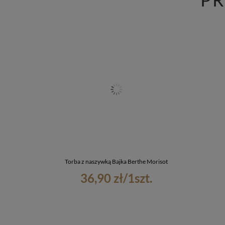
Torba z naszywką Bajka Berthe Morisot
36,90 zł
/
1
szt.