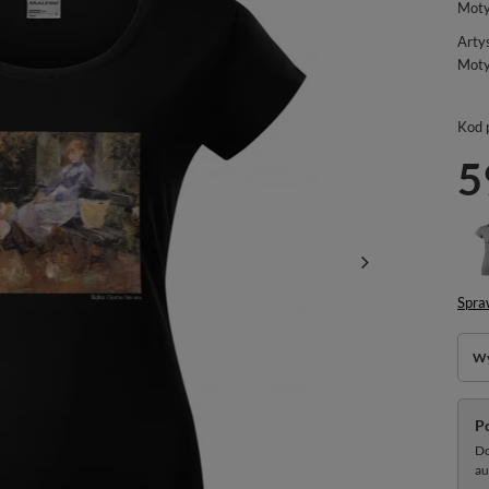
Moty
Arty
Mot
Kod 
5
Spra
Wy
P
Do
au