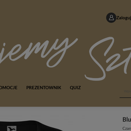
Zaloguj
OMOCJE
PREZENTOWNIK
QUIZ
Blu
Czar