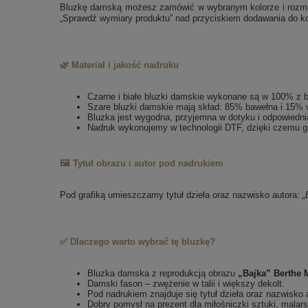
Bluzkę damską możesz zamówić w wybranym kolorze i rozmiarz
„Sprawdź wymiary produktu” nad przyciskiem dodawania do k
🌿 Materiał i jakość nadruku
Czarne i białe bluzki damskie wykonane są w 100% z 
Szare bluzki damskie mają skład: 85% bawełna i 15% 
Bluzka jest wygodna, przyjemna w dotyku i odpowiedni
Nadruk wykonujemy w technologii DTF, dzięki czemu gr
🖼️ Tytuł obrazu i autor pod nadrukiem
Pod grafiką umieszczamy tytuł dzieła oraz nazwisko autora:
„
✅ Dlaczego warto wybrać tę bluzkę?
Bluzka damska z reprodukcją obrazu
„Bajka” Berthe 
Damski fason – zwężenie w talii i większy dekolt.
Pod nadrukiem znajduje się tytuł dzieła oraz nazwisko 
Dobry pomysł na prezent dla miłośniczki sztuki, malar