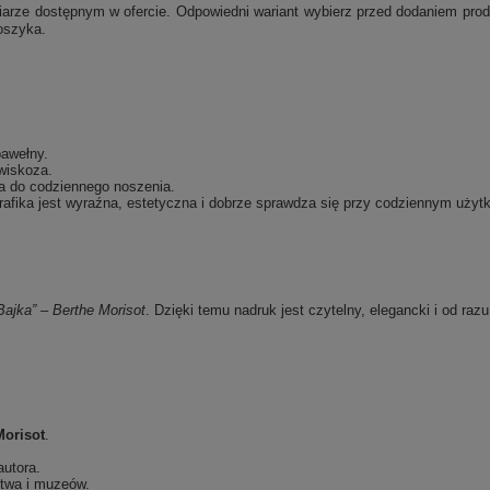
e dostępnym w ofercie. Odpowiedni wariant wybierz przed dodaniem produk
oszyka.
bawełny.
wiskoza.
a do codziennego noszenia.
afika jest wyraźna, estetyczna i dobrze sprawdza się przy codziennym użyt
Bajka” – Berthe Morisot
. Dzięki temu nadruk jest czytelny, elegancki i od raz
Morisot
.
autora.
stwa i muzeów.