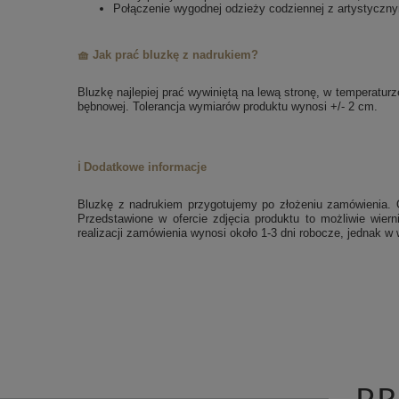
Połączenie wygodnej odzieży codziennej z artystycz
🧺 Jak prać bluzkę z nadrukiem?
Bluzkę najlepiej prać wywiniętą na lewą stronę, w temperatu
bębnowej. Tolerancja wymiarów produktu wynosi +/- 2 cm.
ℹ️ Dodatkowe informacje
Bluzkę z nadrukiem przygotujemy po złożeniu zamówienia. 
Przedstawione w ofercie zdjęcia produktu to możliwie wier
realizacji zamówienia wynosi około 1-3 dni robocze, jednak 
P