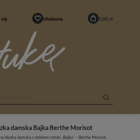
 się
Ulubione
0,00 zł
zka damska Bajka Berthe Morisot
na bluzka damska z dziełem sztuki „Bajka” – Berthe Morisot.