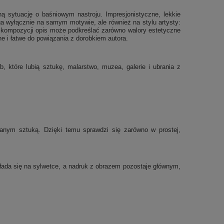
ną sytuację o baśniowym nastroju. Impresjonistyczne, lekkie
ega wyłącznie na samym motywie, ale również na stylu artysty:
j kompozycji opis może podkreślać zarówno walory estetyczne
ne i łatwe do powiązania z dorobkiem autora.
 które lubią sztukę, malarstwo, muzea, galerie i ubrania z
nym sztuką. Dzięki temu sprawdzi się zarówno w prostej,
układa się na sylwetce, a nadruk z obrazem pozostaje głównym,