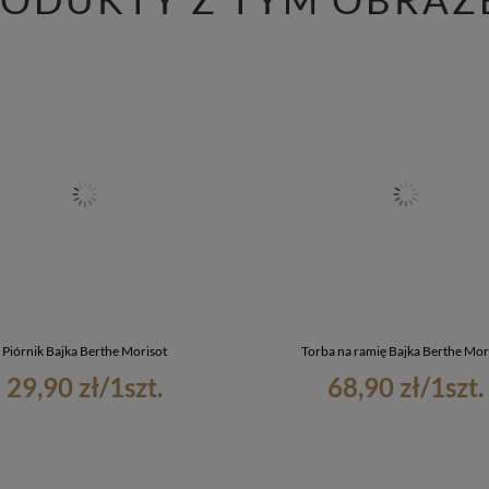
Piórnik Bajka Berthe Morisot
Torba na ramię Bajka Berthe Mor
29,90 zł
/
1
szt.
68,90 zł
/
1
szt.