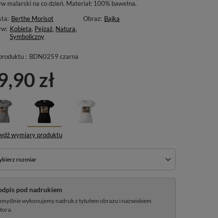
w malarski na co dzień. Materiał: 100% bawełna.
sta:
Berthe Morisot
Obraz:
Bajka
yw:
Kobieta
,
Pejzaż
,
Natura
,
Symboliczny
produktu :
BDN0259 czarna
9,90 zł
wdź wymiary produktu
bierz rozmiar
odpis pod nadrukiem
myślnie wykonujemy nadruk z tytułem obrazu i nazwiskiem
tora.