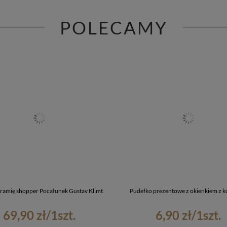
POLECAMY
 ramię shopper Pocałunek Gustav Klimt
Pudełko prezentowe z okienkiem z k
69,90 zł
/
1
szt.
6,90 zł
/
1
szt.