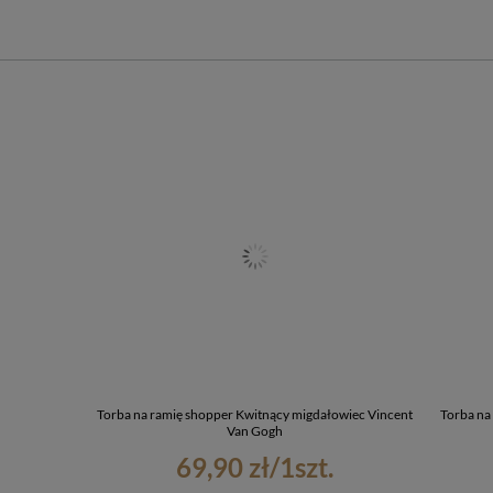
Torba na ramię shopper Kwitnący migdałowiec Vincent
Torba na
Van Gogh
69,90 zł
/
1
szt.