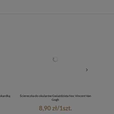
okardką
Ściereczka do okularów Gwiaździsta Noc Vincent Van
Torba na r
Gogh
8,90 zł
/
1
szt.