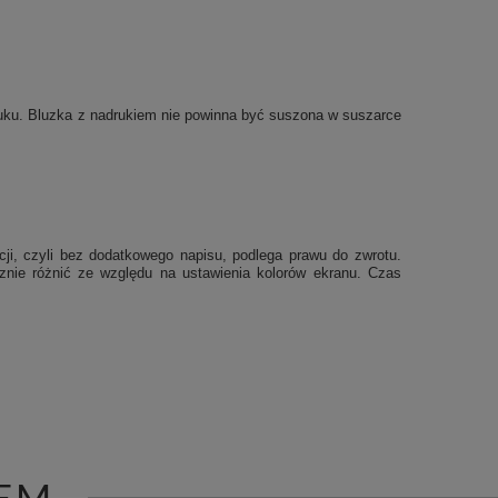
druku. Bluzka z nadrukiem nie powinna być suszona w suszarce
cji, czyli bez dodatkowego napisu, podlega prawu do zwrotu.
cznie różnić ze względu na ustawienia kolorów ekranu.
Czas
EM