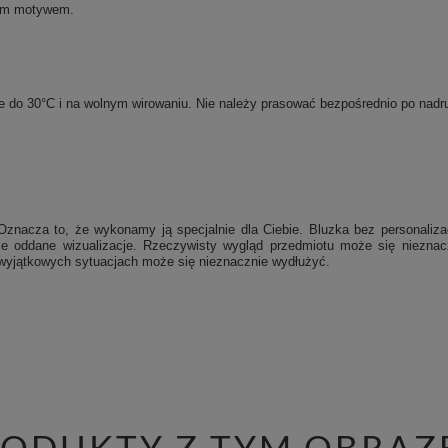
nym motywem.
rze do 30°C i na wolnym wirowaniu. Nie należy prasować bezpośrednio po na
Oznacza to, że wykonamy ją specjalnie dla Ciebie.
Bluzka bez personaliza
nie oddane wizualizacje. Rzeczywisty wygląd przedmiotu może się niezna
w wyjątkowych sytuacjach może się nieznacznie wydłużyć.
RODUKTY Z TYM OBRAZ