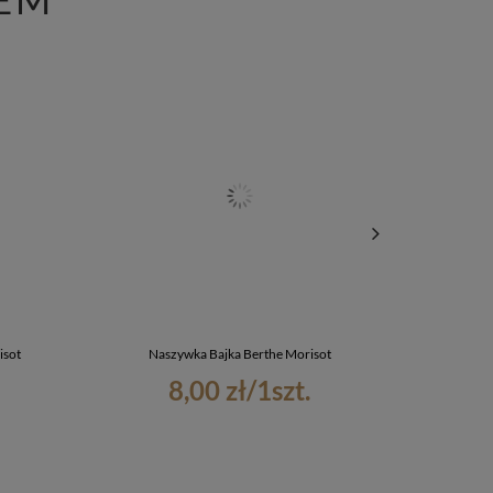
isot
Naszywka Bajka Berthe Morisot
Pod
8,00 zł
/
1
szt.