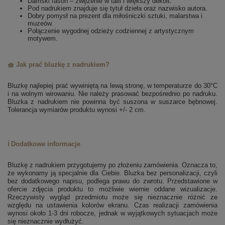
Damski fason – zwężenie w talii i większy dekolt.
Pod nadrukiem znajduje się tytuł dzieła oraz nazwisko autora.
Dobry pomysł na prezent dla miłośniczki sztuki, malarstwa i
muzeów.
Połączenie wygodnej odzieży codziennej z artystycznym
motywem.
🧺 Jak prać bluzkę z nadrukiem?
Bluzkę najlepiej prać wywiniętą na lewą stronę, w temperaturze do 30°C
i na wolnym wirowaniu. Nie należy prasować bezpośrednio po nadruku.
Bluzka z nadrukiem nie powinna być suszona w suszarce bębnowej.
Tolerancja wymiarów produktu wynosi +/- 2 cm.
ℹ️ Dodatkowe informacje
Bluzkę z nadrukiem przygotujemy po złożeniu zamówienia. Oznacza to,
że wykonamy ją specjalnie dla Ciebie.
Bluzka bez personalizacji, czyli
bez dodatkowego napisu, podlega prawu do zwrotu.
Przedstawione w
ofercie zdjęcia produktu to możliwie wiernie oddane wizualizacje.
Rzeczywisty wygląd przedmiotu może się nieznacznie różnić ze
względu na ustawienia kolorów ekranu.
Czas realizacji zamówienia
wynosi około 1-3 dni robocze, jednak w wyjątkowych sytuacjach może
się nieznacznie wydłużyć.