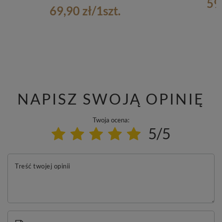
59
69,90 zł
/
1
szt.
NAPISZ SWOJĄ OPINIĘ
Twoja ocena:
5/5
Treść twojej opinii