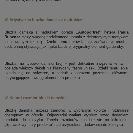
👚 Artystyczna bluzka damska z nadrukiem
Bluzka damska z nadrukiem obrazu
„Autoportret” Petera Paula
Rubensa
łączy wygodę codziennego ubrania z dekoracyjnym motywem
inspirowanym sztuką. Dzięki temu sprawdzi się zarówno w prostej,
codziennej stylizacji, jak i jako bardziej oryginalny element garderoby.
Bluzka ma typowo damski krój – jest delikatnie zwężona w talii i
posiada większy dekolt niż klasyczny fason unisex. Dzięki temu lepiej
układa się na sylwetce, a nadruk z obrazem pozostaje głównym,
przyciągającym uwagę elementem produktu.
📏 Kolor i rozmiar bluzki damskiej
Bluzkę damską możesz zamówić w wybranym kolorze i rozmiarze
dostępnym w ofercie. Odpowiedni wariant wybierz przed dodaniem
produktu do koszyka. Tabela rozmiarów znajduje się po kliknięciu:
„Sprawdź wymiary produktu” nad przyciskiem dodawania do koszyka.