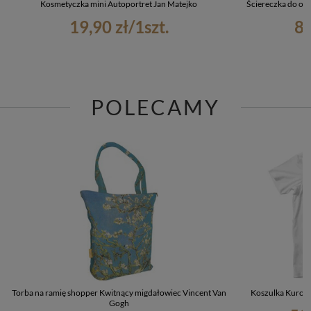
Kosmetyczka mini Autoportret Jan Matejko
Ściereczka do oku
19,90 zł
/
1
szt.
8,
POLECAMY
Torba na ramię shopper Kwitnący migdałowiec Vincent Van
Koszulka Kuropa
Gogh