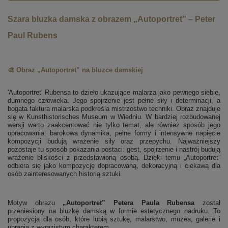
Szara bluzka damska z obrazem „Autoportret” – Peter
Paul Rubens
🎨 Obraz „Autoportret” na bluzce damskiej
'Autoportret' Rubensa to dzieło ukazujące malarza jako pewnego siebie,
dumnego człowieka. Jego spojrzenie jest pełne siły i determinacji, a
bogata faktura malarska podkreśla mistrzostwo techniki. Obraz znajduje
się w Kunsthistorisches Museum w Wiedniu. W bardziej rozbudowanej
wersji warto zaakcentować nie tylko temat, ale również sposób jego
opracowania: barokowa dynamika, pełne formy i intensywne napięcie
kompozycji budują wrażenie siły oraz przepychu. Najważniejszy
pozostaje tu sposób pokazania postaci: gest, spojrzenie i nastrój budują
wrażenie bliskości z przedstawioną osobą. Dzięki temu „Autoportret”
odbiera się jako kompozycję dopracowaną, dekoracyjną i ciekawą dla
osób zainteresowanych historią sztuki.
Motyw obrazu
„Autoportret” Petera Paula Rubensa
został
przeniesiony na bluzkę damską w formie estetycznego nadruku. To
propozycja dla osób, które lubią sztukę, malarstwo, muzea, galerie i
ubrania z wyrazistym charakterem.