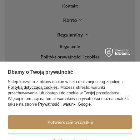
Kontakt
Konto
Regulaminy
Regulamin
Polityka prywatności i cookies
Lista form płatności
Dbamy o Twoją prywatność
Zasady dotyczące zwrotów
Sklep korzysta z plików cookie w celu realizacji usług zgodnie z
Polityką dotyczącą cookies
. Możesz określić warunki
Formy dostawy
przechowywania lub dostępu do cookie w Twojej przeglądarce.
Więcej informacji na temat warunków i prywatności można znaleźć
Media społecznościowe
także na stronie
Prywatność i warunki Google
.
Potwierdzam wszystkie
W sklepie prezentujemy ceny brutto (z VAT).