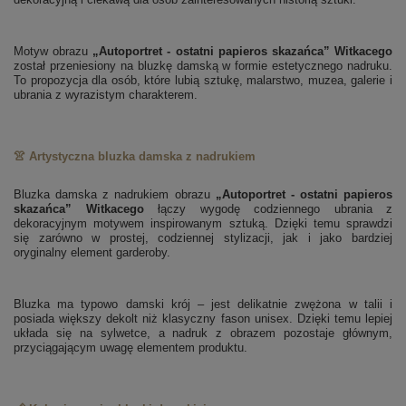
Motyw obrazu
„Autoportret - ostatni papieros skazańca” Witkacego
został przeniesiony na bluzkę damską w formie estetycznego nadruku.
To propozycja dla osób, które lubią sztukę, malarstwo, muzea, galerie i
ubrania z wyrazistym charakterem.
👚 Artystyczna bluzka damska z nadrukiem
Bluzka damska z nadrukiem obrazu
„Autoportret - ostatni papieros
skazańca” Witkacego
łączy wygodę codziennego ubrania z
dekoracyjnym motywem inspirowanym sztuką. Dzięki temu sprawdzi
się zarówno w prostej, codziennej stylizacji, jak i jako bardziej
oryginalny element garderoby.
Bluzka ma typowo damski krój – jest delikatnie zwężona w talii i
posiada większy dekolt niż klasyczny fason unisex. Dzięki temu lepiej
układa się na sylwetce, a nadruk z obrazem pozostaje głównym,
przyciągającym uwagę elementem produktu.