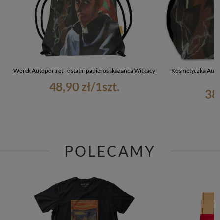
Worek Autoportret - ostatni papieros skazańca Witkacy
Kosmetyczka Autopo
48,90 zł
/
1
szt.
38
POLECAMY