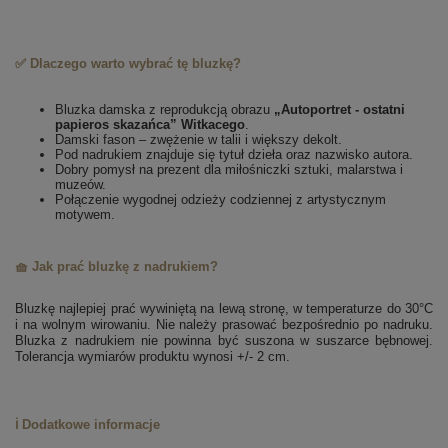
✅ Dlaczego warto wybrać tę bluzkę?
Bluzka damska z reprodukcją obrazu
„Autoportret - ostatni
papieros skazańca” Witkacego
.
Damski fason – zwężenie w talii i większy dekolt.
Pod nadrukiem znajduje się tytuł dzieła oraz nazwisko autora.
Dobry pomysł na prezent dla miłośniczki sztuki, malarstwa i
muzeów.
Połączenie wygodnej odzieży codziennej z artystycznym
motywem.
🧺 Jak prać bluzkę z nadrukiem?
Bluzkę najlepiej prać wywiniętą na lewą stronę, w temperaturze do 30°C
i na wolnym wirowaniu. Nie należy prasować bezpośrednio po nadruku.
Bluzka z nadrukiem nie powinna być suszona w suszarce bębnowej.
Tolerancja wymiarów produktu wynosi +/- 2 cm.
ℹ️ Dodatkowe informacje