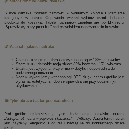
📏 Kolor i rozmiar bluzki damskiej
Bluzkę damską możesz zamówić w wybranym kolorze i rozmiarze
dostępnym w ofercie. Odpowiedni wariant wybierz przed dodaniem
produktu do koszyka. Tabela rozmiarów znajduje się po kliknięciu:
„Sprawdź wymiary produktu” nad przyciskiem dodawania do koszyka.
🌿 Materiał i jakość nadruku
Czarne i białe bluzki damskie wykonane są w 100% z bawełny.
Szare bluzki damskie mają skład: 85% bawełna i 15% wiskoza.
Bluzka jest wygodna, przyjemna w dotyku i odpowiednia do
codziennego noszenia.
Nadruk wykonujemy w technologii DTF, dzięki czemu grafika jest
wyraźna, estetyczna i dobrze sprawdza się przy codziennym
użytkowaniu.
🖼️ Tytuł obrazu i autor pod nadrukiem
Pod grafiką umieszczamy tytuł dzieła oraz nazwisko autora:
„Autoportret - ostatni papieros skazańca” – Witkacy
. Dzięki temu nadruk
jest czytelny, elegancki i od razu nawiązuje do konkretnego dzieła
sztuki.