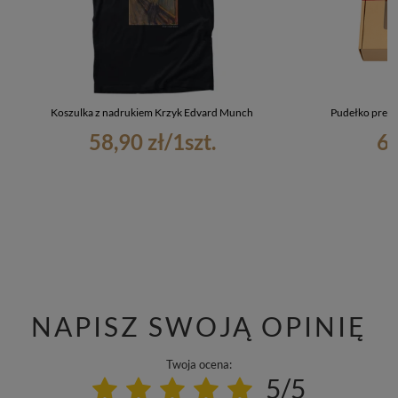
Koszulka z nadrukiem Krzyk Edvard Munch
Pudełko preze
58,90 zł
/
1
szt.
6,
NAPISZ SWOJĄ OPINIĘ
Twoja ocena:
5/5