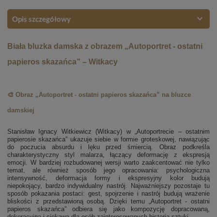
Opis szczegółowy
Biała bluzka damska z obrazem „Autoportret - ostatni
papieros skazańca” – Witkacy
🎨 Obraz „Autoportret - ostatni papieros skazańca” na bluzce
damskiej
Stanisław Ignacy Witkiewicz (Witkacy) w „Autoportrecie – ostatnim
papierosie skazańca” ukazuje siebie w formie groteskowej, nawiązując
do poczucia absurdu i lęku przed śmiercią. Obraz podkreśla
charakterystyczny styl malarza, łączący deformację z ekspresją
emocji. W bardziej rozbudowanej wersji warto zaakcentować nie tylko
temat, ale również sposób jego opracowania: psychologiczna
intensywność, deformacja formy i ekspresyjny kolor budują
niepokojący, bardzo indywidualny nastrój. Najważniejszy pozostaje tu
sposób pokazania postaci: gest, spojrzenie i nastrój budują wrażenie
bliskości z przedstawioną osobą. Dzięki temu „Autoportret - ostatni
papieros skazańca” odbiera się jako kompozycję dopracowaną,
dekoracyjną i ciekawą dla osób zainteresowanych historią sztuki.