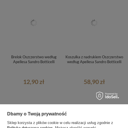
Brelok Oszczerstwo według
Koszulka z nadrukiem Oszczerstwo
Apellesa Sandro Botticelli
według Apellesa Sandro Botticelli
12,90 zł
58,90 zł
Dbamy o Twoją prywatność
Sklep korzysta z plików cookie w celu realizacji usług zgodnie z
Polityką dotyczącą cookies
. Możesz określić warunki