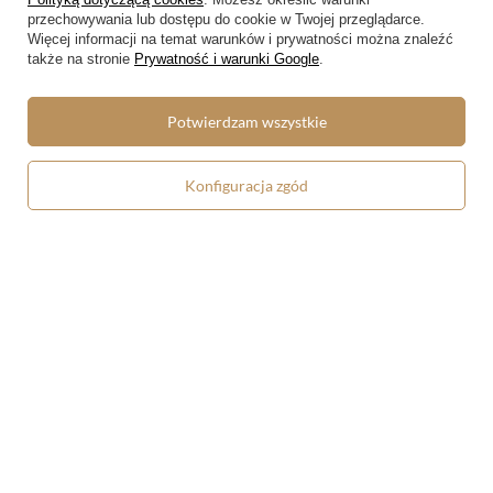
przechowywania lub dostępu do cookie w Twojej przeglądarce.
Więcej informacji na temat warunków i prywatności można znaleźć
także na stronie
Prywatność i warunki Google
.
Koszulka z nadrukiem Oszczerstwo
Koszulka z nadrukiem Oszczerstwo
według Apellesa Sandro Botticelli
według Apellesa Sandro Botticelli
Potwierdzam wszystkie
Konfiguracja zgód
58,90 zł
58,90 zł
Bluzka damska Oszczerstwo
Bluza oversize Oszczerstwo według
według Apellesa Sandro Botticelli
Apellesa Sandro Botticelli