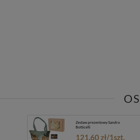
OS
Zestaw prezentowy Sandro
Botticelli
121,60 zł
/
1
szt.