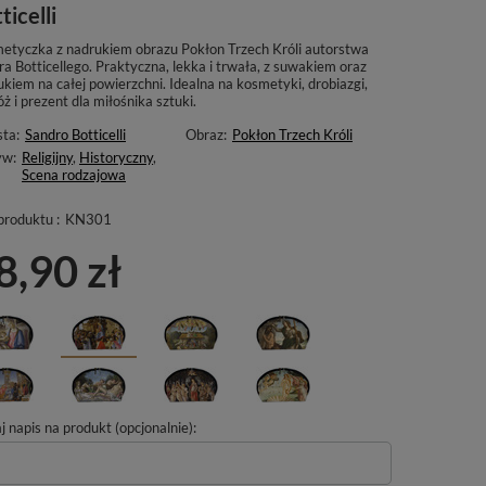
ticelli
etyczka z nadrukiem obrazu Pokłon Trzech Króli autorstwa
a Botticellego. Praktyczna, lekka i trwała, z suwakiem oraz
kiem na całej powierzchni. Idealna na kosmetyki, drobiazgi,
ż i prezent dla miłośnika sztuki.
sta:
Sandro Botticelli
Obraz:
Pokłon Trzech Króli
yw:
Religijny
,
Historyczny
,
Scena rodzajowa
produktu :
KN301
8,90 zł
 napis na produkt (opcjonalnie):