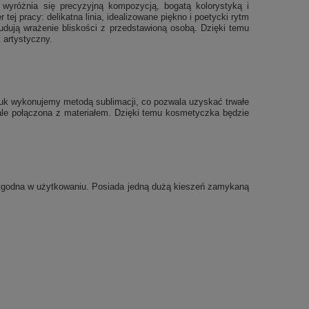
z wyróżnia się precyzyjną kompozycją, bogatą kolorystyką i
ej pracy: delikatna linia, idealizowane piękno i poetycki rytm
budują wrażenie bliskości z przedstawioną osobą. Dzięki temu
k artystyczny.
druk wykonujemy metodą sublimacji, co pozwala uzyskać trwałe
wale połączona z materiałem.
Dzięki temu kosmetyczka będzie
wygodna w użytkowaniu. Posiada jedną dużą kieszeń zamykaną