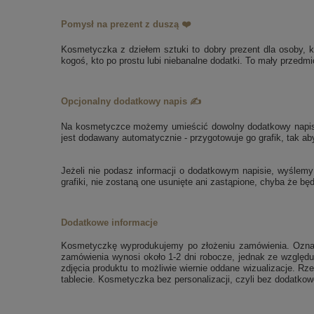
Pomysł na prezent z duszą ❤️
Kosmetyczka z dziełem sztuki to dobry prezent dla osoby, któ
kogoś, kto po prostu lubi niebanalne dodatki
. To mały przedmi
Opcjonalny dodatkowy napis ✍️
Na kosmetyczce możemy umieścić dowolny dodatkowy napis, na
jest dodawany automatycznie - przygotowuje go grafik, tak ab
Jeżeli nie podasz informacji o dodatkowym napisie, wyślemy 
grafiki, nie zostaną one usunięte ani zastąpione, chyba że będ
Dodatkowe informacje
Kosmetyczkę wyprodukujemy po złożeniu zamówienia. Oznacz
zamówienia wynosi około 1-2 dni robocze, jednak ze względ
zdjęcia produktu to możliwie wiernie oddane wizualizacje. R
tablecie. Kosmetyczka bez personalizacji, czyli bez dodatko