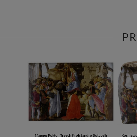
P
Magnes Pokłon Trzech Króli Sandro Botticelli
Kosmetycz