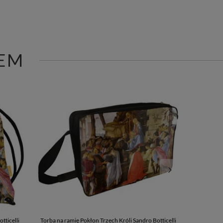
EM
tticelli
Torba na ramię Pokłon Trzech Króli Sandro Botticelli
Bluza z naszywk