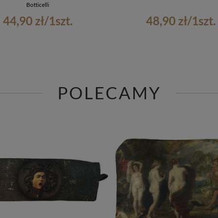
Botticelli
44,90 zł
/
1
szt.
48,90 zł
/
1
szt.
POLECAMY