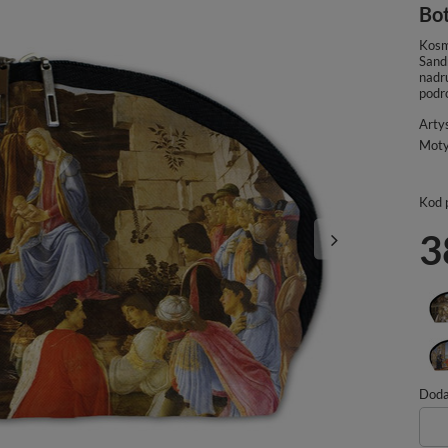
Bot
Kosm
Sandr
nadru
podró
Arty
Mot
Kod 
3
Dodaj