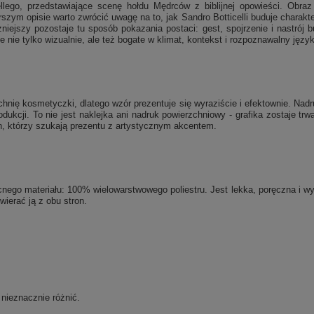
ellego, przedstawiające scenę hołdu Mędrców z biblijnej opowieści. Obra
 opisie warto zwrócić uwagę na to, jak Sandro Botticelli buduje charakter t
iejszy pozostaje tu sposób pokazania postaci: gest, spojrzenie i nastrój 
 nie tylko wizualnie, ale też bogate w klimat, kontekst i rozpoznawalny języ
chnię kosmetyczki, dlatego wzór prezentuje się wyraziście i efektownie. Na
ukcji. To nie jest naklejka ani nadruk powierzchniowy - grafika zostaje tr
ch, którzy szukają prezentu z artystycznym akcentem.
ego materiału: 100% wielowarstwowego poliestru. Jest lekka, poręczna i 
erać ją z obu stron.
nieznacznie różnić.