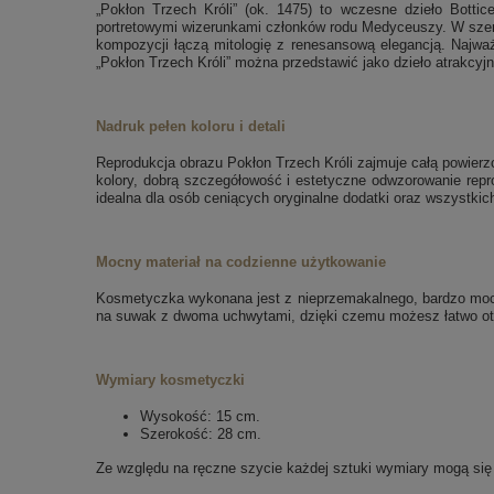
„Pokłon Trzech Króli” (ok. 1475) to wczesne dzieło Bottic
portretowymi wizerunkami członków rodu Medyceuszy. W szerszym
kompozycji łączą mitologię z renesansową elegancją. Najważn
„Pokłon Trzech Króli” można przedstawić jako dzieło atrakcyjne
Nadruk pełen koloru i detali
Reprodukcja obrazu Pokłon Trzech Króli zajmuje całą powierz
kolory, dobrą szczegółowość i estetyczne odwzorowanie reprod
idealna dla osób ceniących oryginalne dodatki oraz wszystki
Mocny materiał na codzienne użytkowanie
Kosmetyczka wykonana jest z nieprzemakalnego, bardzo mocn
na suwak z dwoma uchwytami, dzięki czemu możesz łatwo otwi
Wymiary kosmetyczki
Wysokość: 15 cm.
Szerokość: 28 cm.
Ze względu na ręczne szycie każdej sztuki wymiary mogą się 