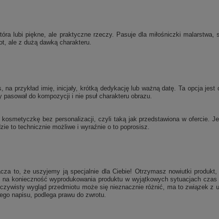
ra lubi piękne, ale praktyczne rzeczy. Pasuje dla miłośniczki malarstwa, stu
ot, ale z dużą dawką charakteru.
 przykład imię, inicjały, krótką dedykację lub ważną datę. Ta opcja jest d
y pasował do kompozycji i nie psuł charakteru obrazu.
kosmetyczkę bez personalizacji, czyli taką jak przedstawiona w ofercie. J
zie to technicznie możliwe i wyraźnie o to poprosisz.
a to, że uszyjemy ją specjalnie dla Ciebie! Otrzymasz nowiutki produkt,
u na konieczność wyprodukowania produktu w wyjątkowych sytuacjach czas 
zeczywisty wygląd przedmiotu może się nieznacznie różnić, ma to związek z u
wego napisu, podlega prawu do zwrotu.