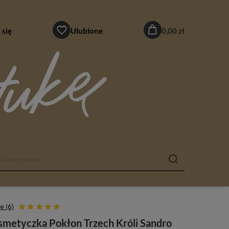
 się
Ulubione
0,00 zł
e (6)
metyczka Pokłon Trzech Króli Sandro