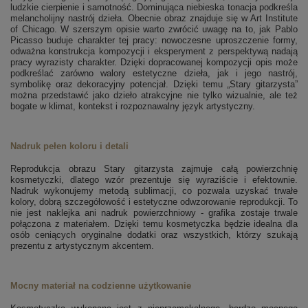
ludzkie cierpienie i samotność. Dominująca niebieska tonacja podkreśla
melancholijny nastrój dzieła. Obecnie obraz znajduje się w Art Institute
of Chicago. W szerszym opisie warto zwrócić uwagę na to, jak Pablo
Picasso buduje charakter tej pracy: nowoczesne uproszczenie formy,
odważna konstrukcja kompozycji i eksperyment z perspektywą nadają
pracy wyrazisty charakter. Dzięki dopracowanej kompozycji opis może
podkreślać zarówno walory estetyczne dzieła, jak i jego nastrój,
symbolikę oraz dekoracyjny potencjał. Dzięki temu „Stary gitarzysta”
można przedstawić jako dzieło atrakcyjne nie tylko wizualnie, ale też
bogate w klimat, kontekst i rozpoznawalny język artystyczny.
Nadruk pełen koloru i detali
Reprodukcja obrazu Stary gitarzysta zajmuje całą powierzchnię
kosmetyczki, dlatego wzór prezentuje się wyraziście i efektownie.
Nadruk wykonujemy metodą sublimacji, co pozwala uzyskać trwałe
kolory, dobrą szczegółowość i estetyczne odwzorowanie reprodukcji. To
nie jest naklejka ani nadruk powierzchniowy - grafika zostaje trwale
połączona z materiałem.
Dzięki temu kosmetyczka będzie idealna dla
osób ceniących oryginalne dodatki oraz wszystkich, którzy szukają
prezentu z artystycznym akcentem.
Mocny materiał na codzienne użytkowanie