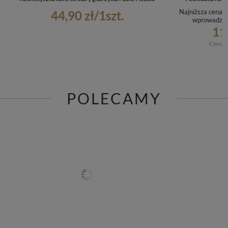
Najniższa cena p
44,90 zł
/
1
szt.
wprowadzen
11
Cena r
POLECAMY