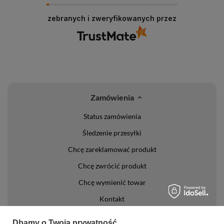
zebranych i zweryfikowanych przez
Zamówienia
Status zamówienia
Śledzenie przesyłki
Chcę zareklamować produkt
Chcę zwrócić produkt
Chcę wymienić towar
Kontakt
Konto
Dbamy o Twoją prywatność