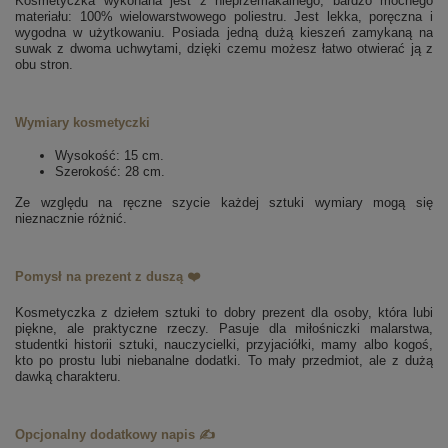
Kosmetyczka wykonana jest z nieprzemakalnego, bardzo mocnego
materiału: 100% wielowarstwowego poliestru. Jest lekka, poręczna i
wygodna w użytkowaniu. Posiada jedną dużą kieszeń zamykaną na
suwak z dwoma uchwytami, dzięki czemu możesz łatwo otwierać ją z
obu stron.
Wymiary kosmetyczki
Wysokość: 15 cm.
Szerokość: 28 cm.
Ze względu na ręczne szycie każdej sztuki wymiary mogą się
nieznacznie różnić.
Pomysł na prezent z duszą ❤️
Kosmetyczka z dziełem sztuki to dobry prezent dla osoby, która lubi
piękne, ale praktyczne rzeczy. Pasuje dla miłośniczki malarstwa,
studentki historii sztuki, nauczycielki, przyjaciółki, mamy albo kogoś,
kto po prostu lubi niebanalne dodatki
. To mały przedmiot, ale z dużą
dawką charakteru.
Opcjonalny dodatkowy napis ✍️