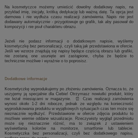
Na kosmetyczce możemy umieścić dowolny dodatkowy napis, na
przykład imię, inicjały, krótką dedykację lub ważną datę. Ta opcja jest
darmowa i nie wydłuża czasu realizacji zamówienia. Napis nie jest
dodawany automatycznie - przygotowuje go grafik, tak aby pasował do
kompozycji i nie psuł charakteru obrazu.
Jeżeli nie podasz informacji o dodatkowym napisie, wyślemy
kosmetyczkę bez personalizacji, czyli taką jak przedstawiona w ofercie.
Jeśli we wzorze znajdują się napisy będące częścią obrazu lub grafiki,
nie zostaną one usunięte ani zastąpione, chyba że będzie to
technicznie możliwe i wyraźnie o to poprosisz.
Dodatkowe informacje
Kosmetyczkę wyprodukujemy po złożeniu zamówienia. Oznacza to, że
uszyjemy ją specjalnie dla Ciebie! Otrzymasz nowiutki produkt, który
nie leżał miesiącami w magazynie.
⏰
Czas realizacji zamówienia
wynosi około 1-2 dni robocze, jednak ze względu na konieczność
wyprodukowania produktu w wyjątkowych sytuacjach czas ten może się
nieznacznie wydłużyć. Przedstawione w ofercie zdjęcia produktu to
możliwie wiernie oddane wizualizacje. Rzeczywisty wygląd przedmiotu
może się nieznacznie różnić, ma to związek z ustawieniem
wyświetlania kolorów na monitorze, smartfonie lub tablecie.
Kosmetyczka bez personalizacji, czyli bez dodatkowego napisu,