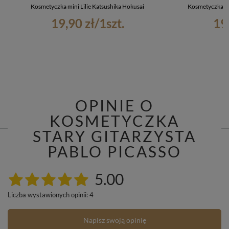
Kosmetyczka mini Lilie Katsushika Hokusai
Kosmetyczka mi
19,90 zł
/
1
szt.
19
OPINIE O
KOSMETYCZKA
STARY GITARZYSTA
PABLO PICASSO
5.00
Liczba wystawionych opinii: 4
Napisz swoją opinię