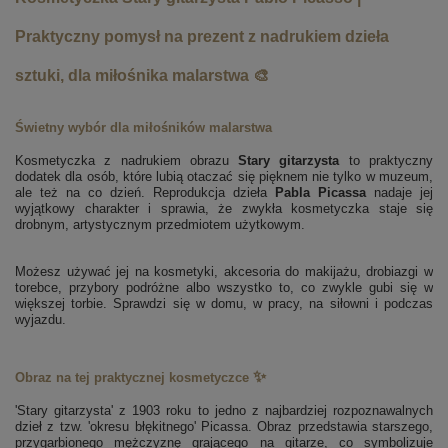
Praktyczny pomysł na prezent z nadrukiem dzieła
sztuki, dla miłośnika malarstwa 🎨
Świetny wybór dla miłośników malarstwa
Kosmetyczka z nadrukiem obrazu
Stary gitarzysta
to praktyczny
dodatek dla osób, które lubią otaczać się pięknem nie tylko w muzeum,
ale też na co dzień. Reprodukcja dzieła
Pabla Picassa
nadaje jej
wyjątkowy charakter i sprawia, że zwykła kosmetyczka staje się
drobnym, artystycznym przedmiotem użytkowym.
Możesz używać jej na kosmetyki, akcesoria do makijażu, drobiazgi w
torebce, przybory podróżne albo wszystko to, co zwykle gubi się w
większej torbie. Sprawdzi się w domu, w pracy, na siłowni i podczas
wyjazdu.
✨
Obraz na tej praktycznej kosmetyczce
'Stary gitarzysta' z 1903 roku to jedno z najbardziej rozpoznawalnych
dzieł z tzw. 'okresu błękitnego' Picassa. Obraz przedstawia starszego,
przygarbionego mężczyznę grającego na gitarze, co symbolizuje