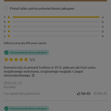
Pokaż tylko opinie potwierdzone zakupem
5
4
4
0
3
0
2
0
1
0
Kliknij ocenę aby filtrować opinie
Opinia potwierdzona zakupem
5/5
Kosmetyczka to prezent trafiony w 10 💪 polecam jak ktoś szuka
wyjątkowego wykonania, oryginalnego wyglądu i czegoś
niestandardowego. 😍
2026-05-22
Karolina
Czy opinia była pomocna?
Tak
0
Nie
0
Opinia potwierdzona zakupem