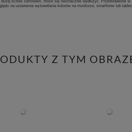
 dużej liczbie zamówień, może się nieznacznie wydłużyć. Przedstawione w of
ędu na ustawienia wyświetlania kolorów na monitorze, smartfonie lub tablec
RODUKTY Z TYM OBRAZ