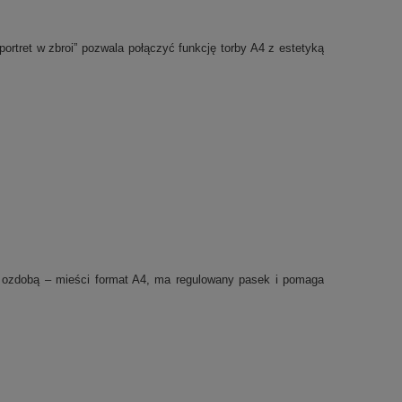
portret w zbroi” pozwala połączyć funkcję torby A4 z estetyką
ie ozdobą – mieści format A4, ma regulowany pasek i pomaga