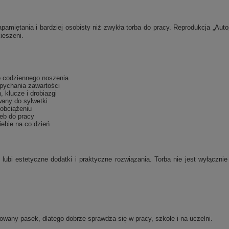
apamiętania i bardziej osobisty niż zwykła torba do pracy. Reprodukcja „Auto
ieszeni.
do codziennego noszenia
pychania zawartości
, klucze i drobiazgi
wany do sylwetki
obciążeniu
reb do pracy
iebie na co dzień
lubi estetyczne dodatki i praktyczne rozwiązania. Torba nie jest wyłączn
owany pasek, dlatego dobrze sprawdza się w pracy, szkole i na uczelni.