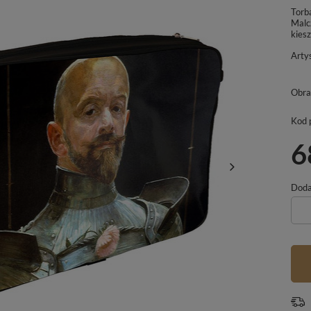
Torb
Malc
kies
Arty
Obra
Kod 
6
Dodaj