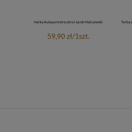
Nerka Autoportret w zbroi Jacek Malczewski
Torba 
59,90 zł
/
1
szt.