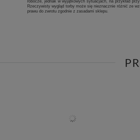
robocze, jednak w wyjątkowych sytuacjach, na przykład przy
Rzeczywisty wygląd torby może się nieznacznie różnić ze wzgl
prawu do zwrotu zgodnie z zasadami sklepu.
P