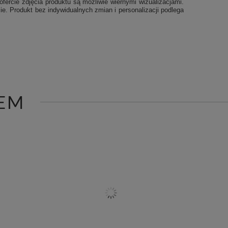
ercie zdjęcia produktu są możliwie wiernymi wizualizacjami.
ie. Produkt bez indywidualnych zmian i personalizacji podlega
EM