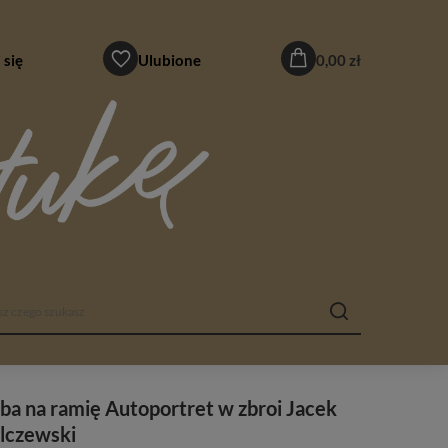
 się
Ulubione
0,00 zł
ba na ramię Autoportret w zbroi Jacek
lczewski