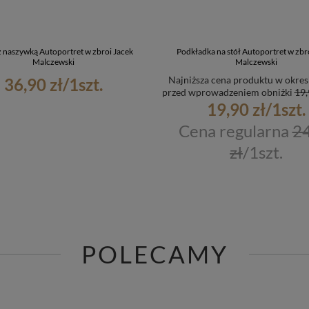
z naszywką Autoportret w zbroi Jacek
Podkładka na stół Autoportret w zbr
Malczewski
Malczewski
Najniższa cena produktu w okres
36,90 zł
/
1
szt.
przed wprowadzeniem obniżki
19,
19,90 zł
/
1
szt.
Cena regularna
24
zł
/
1
szt.
POLECAMY