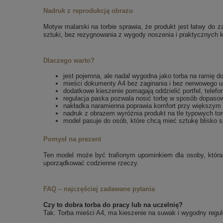
Nadruk z reprodukcją obrazu
Motyw malarski na torbie sprawia, że produkt jest łatwy do z
sztuki, bez rezygnowania z wygody noszenia i praktycznych k
Dlaczego warto?
jest pojemna, ale nadal wygodna jako torba na ramię 
mieści dokumenty A4 bez zaginania i bez nerwowego u
dodatkowe kieszenie pomagają oddzielić portfel, telefon
regulacja paska pozwala nosić torbę w sposób dopaso
nakładka naramienna poprawia komfort przy większym 
nadruk z obrazem wyróżnia produkt na tle typowych to
model pasuje do osób, które chcą mieć sztukę blisko s
Pomysł na prezent
Ten model może być trafionym upominkiem dla osoby, która 
uporządkować codzienne rzeczy.
FAQ – najczęściej zadawane pytania
Czy to dobra torba do pracy lub na uczelnię?
Tak. Torba mieści A4, ma kieszenie na suwak i wygodny regul