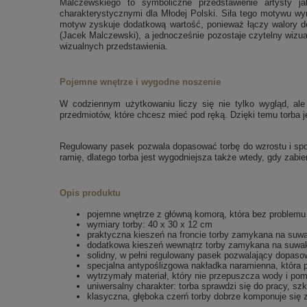
Malczewskiego to symboliczne przedstawienie artysty j
charakterystycznymi dla Młodej Polski. Siła tego motywu wy
motyw zyskuje dodatkową wartość, ponieważ łączy walory de
(Jacek Malczewski), a jednocześnie pozostaje czytelny wizual
wizualnych przedstawienia.
Pojemne wnętrze i wygodne noszenie
W codziennym użytkowaniu liczy się nie tylko wygląd, al
przedmiotów, które chcesz mieć pod ręką. Dzięki temu torba 
Regulowany pasek pozwala dopasować torbę do wzrostu i spos
ramię, dlatego torba jest wygodniejsza także wtedy, gdy zabie
Opis produktu
pojemne wnętrze z główną komorą, która bez problemu m
wymiary torby: 40 x 30 x 12 cm
praktyczna kieszeń na froncie torby zamykana na suw
dodatkowa kieszeń wewnątrz torby zamykana na suwak
solidny, w pełni regulowany pasek pozwalający dopaso
specjalna antypoślizgowa nakładka naramienna, która 
wytrzymały materiał, który nie przepuszcza wody i pom
uniwersalny charakter: torba sprawdzi się do pracy, szk
klasyczna, głęboka czerń torby dobrze komponuje się z