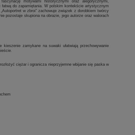
 fascynację motywami historycznymi oraz alegorycznymi,
ść łatwą do zapamiętania. W polskim kontekście artystycznym
„Autoportret w zbroi” zachowuje związek z dorobkiem twórcy
nie pozostaje skupiona na obrazie, jego autorze oraz walorach
we kieszenie zamykane na suwaki ułatwiają przechowywanie
ieście.
złożyć ciężar i ogranicza nieprzyjemne wbijanie się paska w
unchem