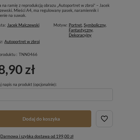
a na ramię z reprodukcją obrazu „Autoportret w zbroi” – Jacek
zewski. Mieści A4, ma regulowany pasek, naramiennik i
zenie na suwak.
sta:
Jacek Malczewski
Motyw:
Portret
,
Symboliczny
,
Fantastyczny
,
Dekoracyjny
z:
Autoportret w zbroi
produktu :
TNN0466
8,90 zł
 napis na produkt (opcjonalnie):
Dodaj do koszyka
Darmowa i szybka dostawa
od
199,00 zł