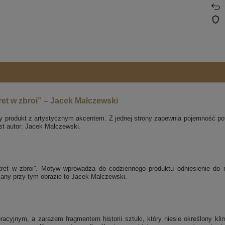
et w zbroi” – Jacek Malczewski
ny produkt z artystycznym akcentem. Z jednej strony zapewnia pojemność pot
st autor: Jacek Malczewski.
rtret w zbroi”. Motyw wprowadza do codziennego produktu odniesienie do 
azany przy tym obrazie to Jacek Malczewski.
acyjnym, a zarazem fragmentem historii sztuki, który niesie określony klim