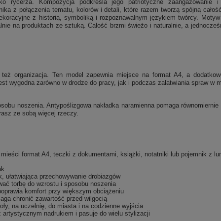
ako rycerza. Kompozycja podkreśla jego patriotyczne zaangażowanie i
nika z połączenia tematu, kolorów i detali, które razem tworzą spójną cało
koracyjne z historią, symboliką i rozpoznawalnym językiem twórcy. Motyw 
nie na produktach ze sztuką. Całość brzmi świeżo i naturalnie, a jednocześ
e też organizacja. Ten model zapewnia miejsce na format A4, a dodatko
jest wygodna zarówno w drodze do pracy, jak i podczas załatwiania spraw w m
obu noszenia. Antypoślizgowa nakładka naramienna pomaga równomiernie ro
rasz ze sobą więcej rzeczy.
ieści format A4, teczki z dokumentami, książki, notatniki lub pojemnik z l
ak
, ułatwiająca przechowywanie drobiazgów
wać torbę do wzrostu i sposobu noszenia
poprawia komfort przy większym obciążeniu
aga chronić zawartość przed wilgocią
oły, na uczelnię, do miasta i na codzienne wyjścia
 artystycznym nadrukiem i pasuje do wielu stylizacji