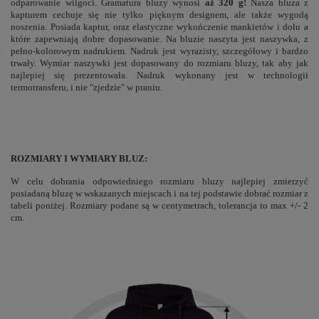
odparowanie wilgoci. Gramatura bluzy wynosi
aż 320 g!
Nasza bluza z
kapturem cechuje się nie tylko pięknym designem, ale także wygodą
noszenia. Posiada kaptur, oraz elastyczne wykończenie mankietów i dołu a
które zapewniają dobre dopasowanie. Na bluzie naszyta jest naszywka, z
pełno-kolorowym nadrukiem. Nadruk jest wyrazisty, szczegółowy i bardzo
trwały. Wymiar naszywki jest dopasowany do rozmiaru bluzy, tak aby jak
najlepiej się prezentowała. Nadruk wykonany jest w technologii
termotransferu, i nie "zjedzie" w praniu.
ROZMIARY I WYMIARY BLUZ:
W celu dobrania odpowiedniego rozmiaru bluzy najlepiej zmierzyć
posiadaną bluzę w wskazanych miejscach i na tej podstawie dobrać rozmiar z
tabeli poniżej. Rozmiary podane są w centymetrach, tolerancja to max +/- 2
cm.