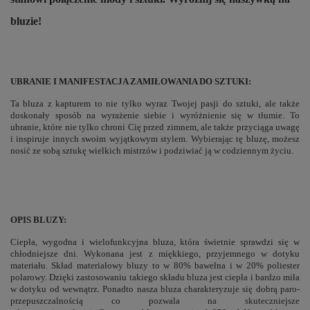
bluzie!
UBRANIE I MANIFESTACJA ZAMIŁOWANIA DO SZTUKI:
Ta bluza z kapturem to nie tylko wyraz Twojej pasji do sztuki, ale także
doskonały sposób na wyrażenie siebie i wyróżnienie się w tłumie. To
ubranie, które nie tylko chroni Cię przed zimnem, ale także przyciąga uwagę
i inspiruje innych swoim wyjątkowym stylem. Wybierając tę bluzę, możesz
nosić ze sobą sztukę wielkich mistrzów i podziwiać ją w codziennym życiu.
OPIS BLUZY:
Ciepła, wygodna i wielofunkcyjna bluza, która świetnie sprawdzi się w
chłodniejsze dni. Wykonana jest z miękkiego, przyjemnego w dotyku
materiału. Skład materiałowy bluzy to w 80% bawełna i w 20% poliester
polarowy. Dzięki zastosowaniu takiego składu bluza jest ciepła i bardzo miła
w dotyku od wewnątrz. Ponadto nasza bluza charakteryzuje się dobrą paro-
przepuszczalnością co pozwala na skuteczniejsze