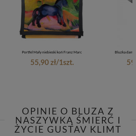
Portfel Mały niebieski koń Franz Marc
Bluzka damsk
55,90 zł
/
1
szt.
59
OPINIE O BLUZA Z
NASZYWKĄ ŚMIERĆ I
ŻYCIE GUSTAV KLIMT