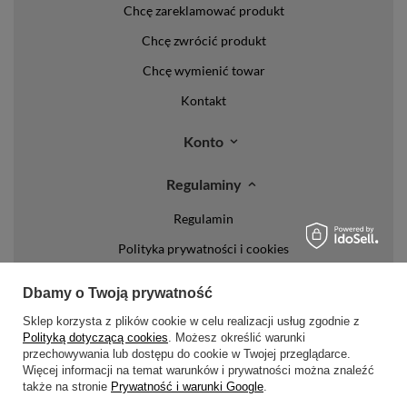
Chcę zareklamować produkt
Chcę zwrócić produkt
Chcę wymienić towar
Kontakt
Konto
Regulaminy
Regulamin
Polityka prywatności i cookies
Lista form płatności
Dbamy o Twoją prywatność
Zasady dotyczące zwrotów
Sklep korzysta z plików cookie w celu realizacji usług zgodnie z
Polityką dotyczącą cookies
. Możesz określić warunki
Formy dostawy
przechowywania lub dostępu do cookie w Twojej przeglądarce.
Więcej informacji na temat warunków i prywatności można znaleźć
Media społecznościowe
także na stronie
Prywatność i warunki Google
.