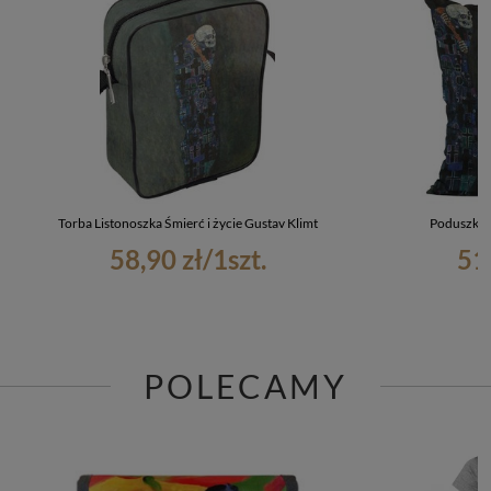
Torba Listonoszka Śmierć i życie Gustav Klimt
Poduszka Ś
58,90 zł
/
1
szt.
51
POLECAMY