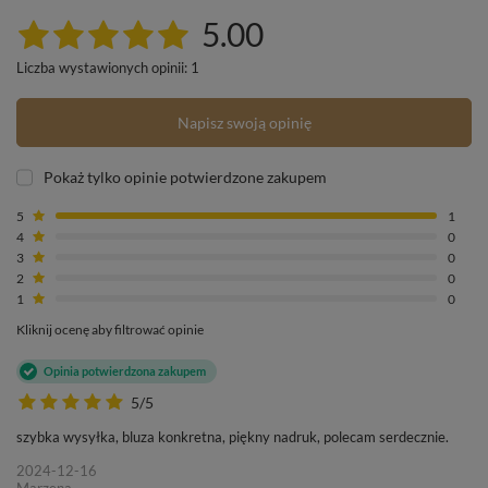
5.00
Liczba wystawionych opinii: 1
Napisz swoją opinię
Pokaż tylko opinie potwierdzone zakupem
5
1
4
0
3
0
2
0
1
0
Kliknij ocenę aby filtrować opinie
Opinia potwierdzona zakupem
5/5
szybka wysyłka, bluza konkretna, piękny nadruk, polecam serdecznie.
2024-12-16