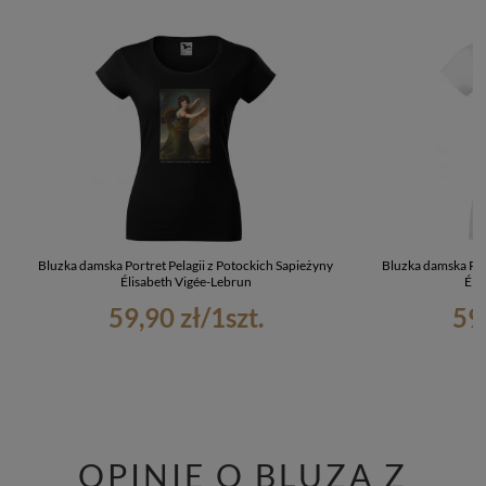
Bluzka damska Portret Pelagii z Potockich Sapieżyny
Bluzka damska Por
Élisabeth Vigée-Lebrun
Éli
59,90 zł
/
1
szt.
59
OPINIE O BLUZA Z