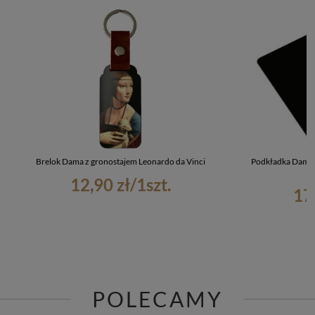
Brelok Dama z gronostajem Leonardo da Vinci
Podkładka Dama 
12,90 zł
/
1
szt.
17
POLECAMY