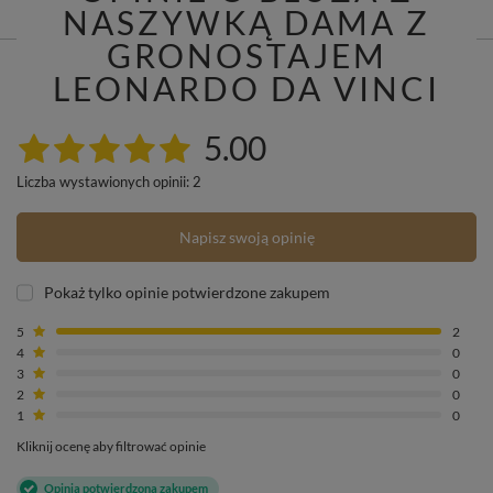
NASZYWKĄ DAMA Z
GRONOSTAJEM
LEONARDO DA VINCI
5.00
Liczba wystawionych opinii: 2
Napisz swoją opinię
Pokaż tylko opinie potwierdzone zakupem
5
2
4
0
3
0
2
0
1
0
Kliknij ocenę aby filtrować opinie
Opinia potwierdzona zakupem