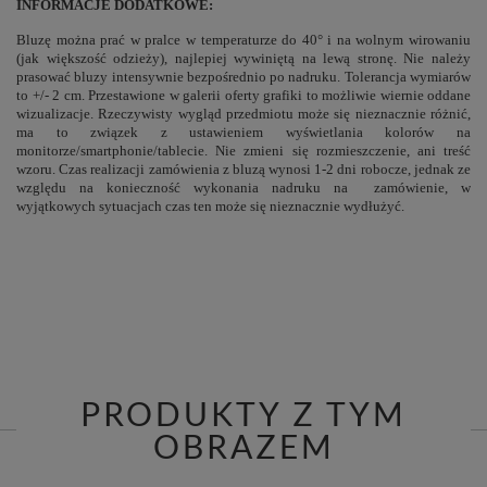
INFORMACJE DODATKOWE:
Bluzę można prać w pralce w temperaturze do 40° i na wolnym wirowaniu
(jak większość odzieży), najlepiej wywiniętą na lewą stronę. Nie należy
prasować bluzy intensywnie bezpośrednio po nadruku. Tolerancja wymiarów
to +/- 2 cm. Przestawione w galerii oferty grafiki to możliwie wiernie oddane
wizualizacje. Rzeczywisty wygląd przedmiotu może się nieznacznie różnić,
ma to związek z ustawieniem wyświetlania kolorów na
monitorze/smartphonie/tablecie. Nie zmieni się rozmieszczenie, ani treść
wzoru. Czas realizacji zamówienia z bluzą wynosi 1-2 dni robocze, jednak ze
względu na konieczność wykonania nadruku na zamówienie, w
wyjątkowych sytuacjach czas ten może się nieznacznie wydłużyć.
PRODUKTY Z TYM
OBRAZEM