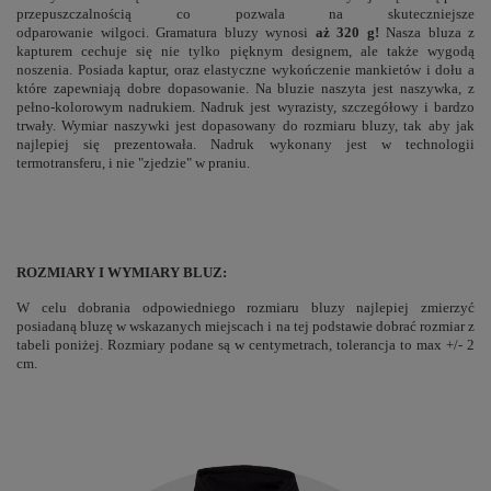
przepuszczalnością co pozwala na skuteczniejsze
odparowanie wilgoci. Gramatura bluzy wynosi
aż 320 g!
Nasza bluza z
kapturem cechuje się nie tylko pięknym designem, ale także wygodą
noszenia. Posiada kaptur, oraz elastyczne wykończenie mankietów i dołu a
które zapewniają dobre dopasowanie. Na bluzie naszyta jest naszywka, z
pełno-kolorowym nadrukiem. Nadruk jest wyrazisty, szczegółowy i bardzo
trwały. Wymiar naszywki jest dopasowany do rozmiaru bluzy, tak aby jak
najlepiej się prezentowała. Nadruk wykonany jest w technologii
termotransferu, i nie "zjedzie" w praniu.
ROZMIARY I WYMIARY BLUZ:
W celu dobrania odpowiedniego rozmiaru bluzy najlepiej zmierzyć
posiadaną bluzę w wskazanych miejscach i na tej podstawie dobrać rozmiar z
tabeli poniżej. Rozmiary podane są w centymetrach, tolerancja to max +/- 2
cm.