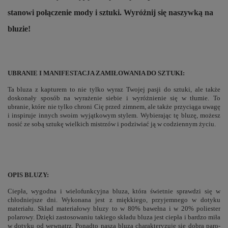
stanowi połączenie mody i sztuki. Wyróżnij się naszywką na
bluzie!
UBRANIE I MANIFESTACJA ZAMIŁOWANIA DO SZTUKI:
Ta bluza z kapturem to nie tylko wyraz Twojej pasji do sztuki, ale także
doskonały sposób na wyrażenie siebie i wyróżnienie się w tłumie. To
ubranie, które nie tylko chroni Cię przed zimnem, ale także przyciąga uwagę
i inspiruje innych swoim wyjątkowym stylem. Wybierając tę bluzę, możesz
nosić ze sobą sztukę wielkich mistrzów i podziwiać ją w codziennym życiu.
OPIS BLUZY:
Ciepła, wygodna i wielofunkcyjna bluza, która świetnie sprawdzi się w
chłodniejsze dni. Wykonana jest z miękkiego, przyjemnego w dotyku
materiału. Skład materiałowy bluzy to w 80% bawełna i w 20% poliester
polarowy. Dzięki zastosowaniu takiego składu bluza jest ciepła i bardzo miła
w dotyku od wewnątrz. Ponadto nasza bluza charakteryzuje się dobrą paro-