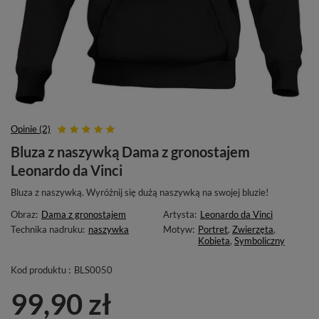
Opinie (2)
Bluza z naszywką Dama z gronostajem
Leonardo da Vinci
Bluza z naszywką. Wyróżnij się dużą naszywką na swojej bluzie!
Obraz:
Dama z gronostajem
Artysta:
Leonardo da Vinci
Technika nadruku:
naszywka
Motyw:
Portret
,
Zwierzęta
,
Kobieta
,
Symboliczny
Kod produktu :
BLS0050
99,90 zł