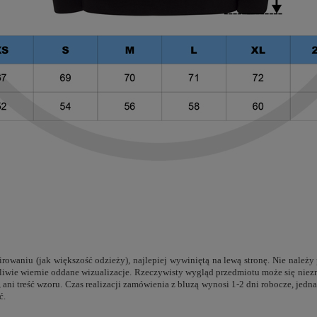
rowaniu (jak większość odzieży), najlepiej wywiniętą na lewą stronę. Nie należy
ożliwie wiernie oddane wizualizacje. Rzeczywisty wygląd przedmiotu może się nie
e, ani treść wzoru. Czas realizacji zamówienia z bluzą wynosi 1-2 dni robocze, j
ć.