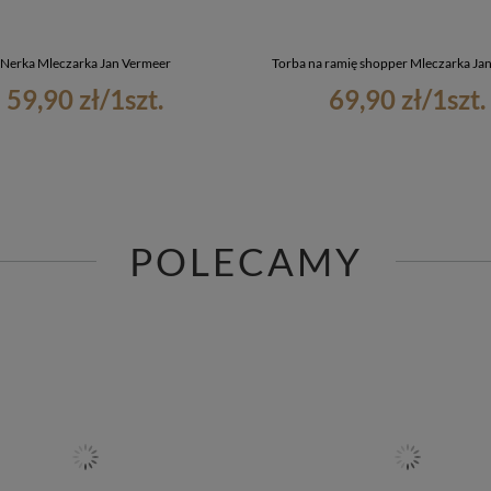
Nerka Mleczarka Jan Vermeer
Torba na ramię shopper Mleczarka Ja
59,90 zł
/
1
szt.
69,90 zł
/
1
szt.
POLECAMY