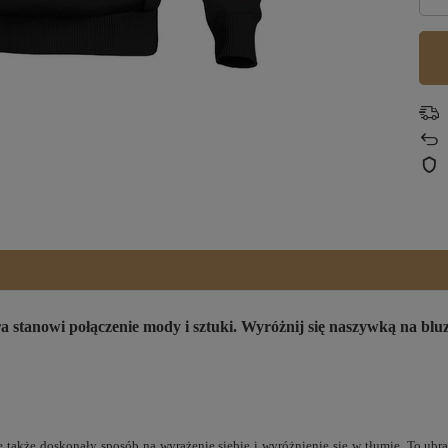
stanowi połączenie mody i sztuki. Wyróżnij się naszywką na bluz
le także doskonały sposób na wyrażenie siebie i wyróżnienie się w tłumie. To ubra