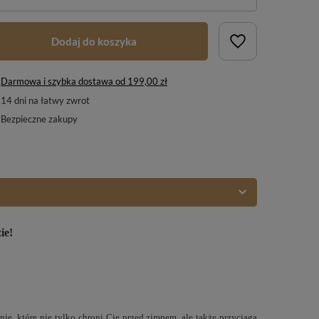
Dodaj do koszyka
Darmowa i szybka dostawa
od
199,00 zł
14
dni na łatwy zwrot
Bezpieczne zakupy
ie!
nie, które nie tylko chroni Cię przed zimnem, ale także przyciąga