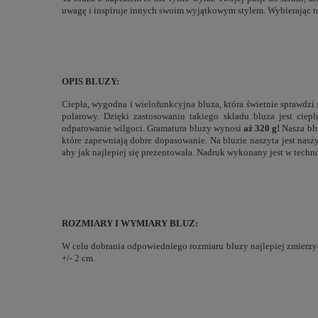
uwagę i inspiruje innych swoim wyjątkowym stylem. Wybierając tę
OPIS BLUZY:
Ciepła, wygodna i wielofunkcyjna bluza, która świetnie sprawdzi
polarowy. Dzięki zastosowaniu takiego składu bluza jest ciep
odparowanie wilgoci. Gramatura bluzy wynosi
aż 320 g!
Nasza bl
które zapewniają dobre dopasowanie. Na bluzie naszyta jest nas
aby jak najlepiej się prezentowała. Nadruk wykonany jest w technol
ROZMIARY I WYMIARY BLUZ:
W celu dobrania odpowiedniego rozmiaru bluzy najlepiej zmierzyć
+/- 2 cm.