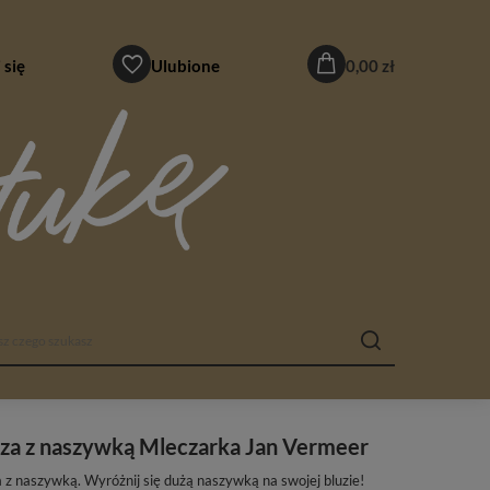
 się
Ulubione
0,00 zł
za z naszywką Mleczarka Jan Vermeer
a z naszywką. Wyróżnij się dużą naszywką na swojej bluzie!