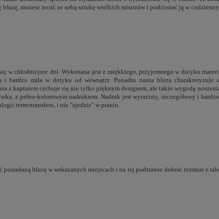
 bluzę, możesz nosić ze sobą sztukę wielkich mistrzów i podziwiać ją w codzienn
 się w chłodniejsze dni. Wykonana jest z miękkiego, przyjemnego w dotyku mater
ła i bardzo miła w dotyku od wewnątrz. Ponadto nasza bluza charakteryzuje s
uza z kapturem cechuje się nie tylko pięknym designem, ale także wygodą noszenia
zywka, z pełno-kolorowym nadrukiem. Nadruk jest wyrazisty, szczegółowy i bardzo
ogii termotransferu, i nie "zjedzie" w praniu.
 posiadaną bluzę w wskazanych miejscach i na tej podstawie dobrać rozmiar z tabe