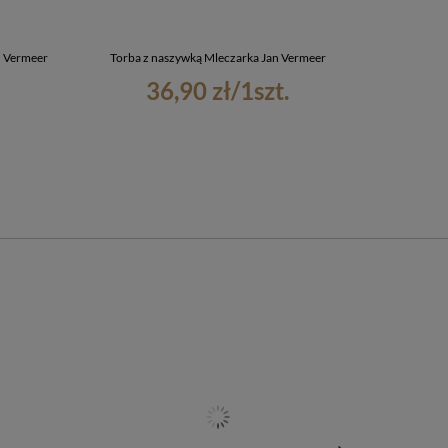
n Vermeer
Torba z naszywką Mleczarka Jan Vermeer
Bluzka
36,90 zł
/
1
szt.