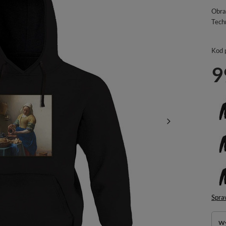
Obra
Tech
Kod 
9
Spra
Wy