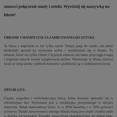
stanowi połączenie mody i sztuki. Wyróżnij się naszywką na
bluzie!
UBRANIE I MANIFESTACJA ZAMIŁOWANIA DO SZTUKI:
Ta bluza z kapturem to nie tylko wyraz Twojej pasji do sztuki, ale także
doskonały sposób na wyrażenie siebie i wyróżnienie się w tłumie. To
ubranie, które nie tylko chroni Cię przed zimnem, ale także przyciąga uwagę
i inspiruje innych swoim wyjątkowym stylem. Wybierając tę bluzę, możesz
nosić ze sobą sztukę wielkich mistrzów i podziwiać ją w codziennym życiu.
OPIS BLUZY:
Ciepła, wygodna i wielofunkcyjna bluza, która świetnie sprawdzi się w
chłodniejsze dni. Wykonana jest z miękkiego, przyjemnego w dotyku
materiału. Skład materiałowy bluzy to w 80% bawełna i w 20% poliester
polarowy. Dzięki zastosowaniu takiego składu bluza jest ciepła i bardzo miła
w dotyku od wewnątrz. Ponadto nasza bluza charakteryzuje się dobrą paro-