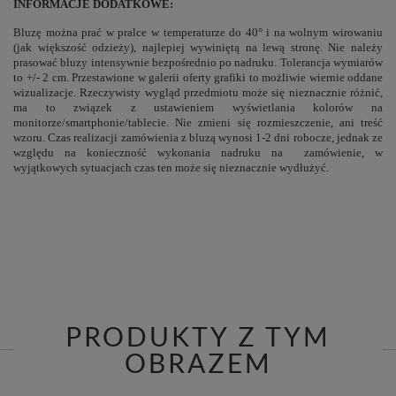
INFORMACJE DODATKOWE:
Bluzę można prać w pralce w temperaturze do 40° i na wolnym wirowaniu
(jak większość odzieży), najlepiej wywiniętą na lewą stronę. Nie należy
prasować bluzy intensywnie bezpośrednio po nadruku. Tolerancja wymiarów
to +/- 2 cm. Przestawione w galerii oferty grafiki to możliwie wiernie oddane
wizualizacje. Rzeczywisty wygląd przedmiotu może się nieznacznie różnić,
ma to związek z ustawieniem wyświetlania kolorów na
monitorze/smartphonie/tablecie. Nie zmieni się rozmieszczenie, ani treść
wzoru. Czas realizacji zamówienia z bluzą wynosi 1-2 dni robocze, jednak ze
względu na konieczność wykonania nadruku na zamówienie, w
wyjątkowych sytuacjach czas ten może się nieznacznie wydłużyć.
PRODUKTY Z TYM
OBRAZEM