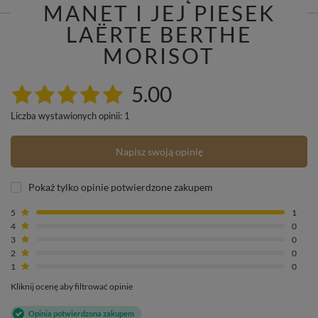
MANET I JEJ PIESEK
LAËRTE BERTHE
MORISOT
5.00
Liczba wystawionych opinii: 1
Napisz swoją opinię
Pokaż tylko opinie potwierdzone zakupem
5
1
4
0
3
0
2
0
1
0
Kliknij ocenę aby filtrować opinie
Opinia potwierdzona zakupem