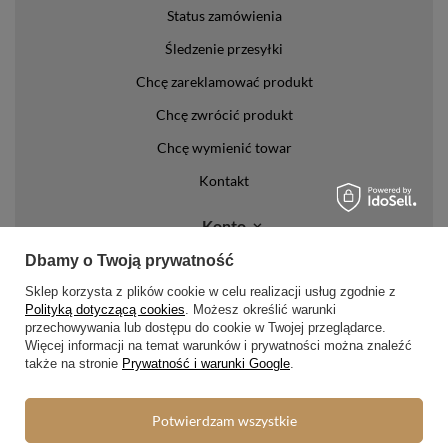
Status zamówienia
Śledzenie przesyłki
Chcę zareklamować produkt
Chcę zwrócić produkt
Chcę wymienić towar
Kontakt
Konto
Dbamy o Twoją prywatność
Regulaminy
Sklep korzysta z plików cookie w celu realizacji usług zgodnie z
Polityką dotyczącą cookies
. Możesz określić warunki
Regulamin
przechowywania lub dostępu do cookie w Twojej przeglądarce.
Polityka prywatności i cookies
Więcej informacji na temat warunków i prywatności można znaleźć
także na stronie
Prywatność i warunki Google
.
Lista form płatności
Zasady dotyczące zwrotów
Potwierdzam wszystkie
Formy dostawy