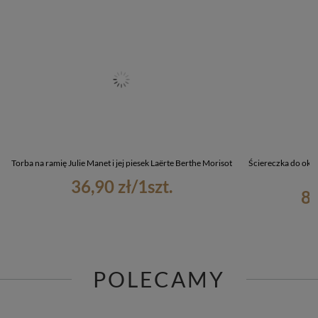
Torba na ramię Julie Manet i jej piesek Laërte Berthe Morisot
Ściereczka do okula
36,90 zł
/
1
szt.
8,
POLECAMY