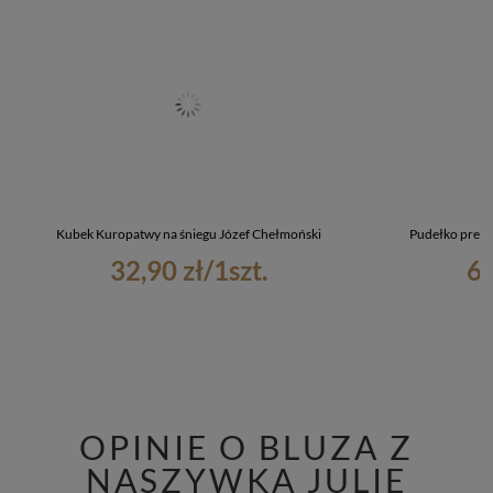
Kubek Kuropatwy na śniegu Józef Chełmoński
Pudełko preze
32,90 zł
/
1
szt.
6,
OPINIE O BLUZA Z
NASZYWKĄ JULIE