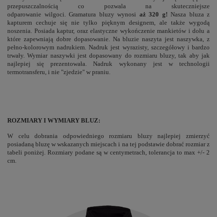
przepuszczalnością co pozwala na skuteczniejsze
odparowanie wilgoci. Gramatura bluzy wynosi
aż 320 g!
Nasza bluza z
kapturem cechuje się nie tylko pięknym designem, ale także wygodą
noszenia. Posiada kaptur, oraz elastyczne wykończenie mankietów i dołu a
które zapewniają dobre dopasowanie. Na bluzie naszyta jest naszywka, z
pełno-kolorowym nadrukiem. Nadruk jest wyrazisty, szczegółowy i bardzo
trwały. Wymiar naszywki jest dopasowany do rozmiaru bluzy, tak aby jak
najlepiej się prezentowała. Nadruk wykonany jest w technologii
termotransferu, i nie "zjedzie" w praniu.
ROZMIARY I WYMIARY BLUZ:
W celu dobrania odpowiedniego rozmiaru bluzy najlepiej zmierzyć
posiadaną bluzę w wskazanych miejscach i na tej podstawie dobrać rozmiar z
tabeli poniżej. Rozmiary podane są w centymetrach, tolerancja to max +/- 2
cm.